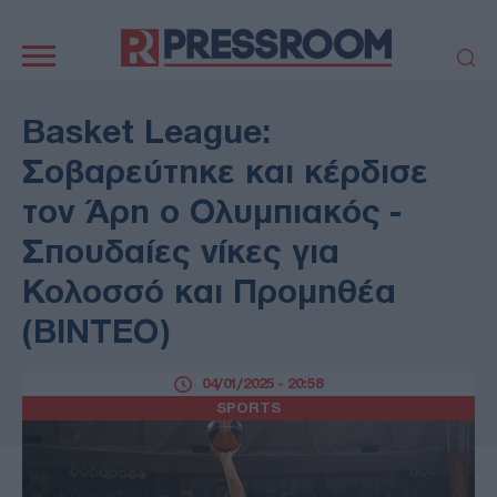
Κεντρική
πλοήγηση
ΠΟΛΙΤΙΚΗ
ΤΟΥΡΚΙΑ
Basket League:
ΟΙΚΟΝΟΜΙΑ
ΕΛΛΑΔΑ
Σοβαρεύτηκε και κέρδισε
ΕΚΚΛΗΣΙΑ
ΑΜΥΝΑ
τον Άρη ο Ολυμπιακός -
ΔΙΕΘΝΗ
ΚΥΠΡΟΣ
Σπουδαίες νίκες για
MEDIA
LIFESTYLE
Κολοσσό και Προμηθέα
SPORTS
ΑΥΤΟΔΙΟΙΚΗΣΗ
AUTO - MOTO
ΓΑΣΤΡΟΝΟΜΙΑ
(ΒΙΝΤΕΟ)
ΥΓΕΙΑ
ΤΕΧΝΟΛΟΓΙΑ
ΠΑΡΑΞΕΝΑ
04/01/2025 - 20:58
ΖΩΔΙΑ
SPORTS
ΑΡΘΡΟΓΡΑΦΙΑ