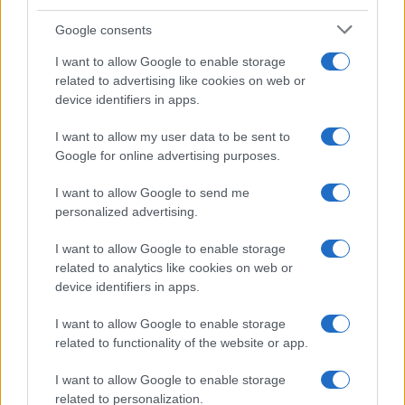
Google consents
I want to allow Google to enable storage
related to advertising like cookies on web or
device identifiers in apps.
I want to allow my user data to be sent to
Google for online advertising purposes.
I want to allow Google to send me
personalized advertising.
I want to allow Google to enable storage
Στην επόμενη (14η) αγωνιστική του
related to analytics like cookies on web or
πρωταθλήματος, ο
Κολοσσός
θα αντιμετωπίσει
device identifiers in apps.
το
Λαύριο
(13/01) και το
Μαρούσι
θα φιλοξενηθεί
από το
Περιστέρι
(11/01). H ομάδα των βορείων
I want to allow Google to enable storage
προαστίων έχει μεσοβδόμαδη αναμέτρηση και με
related to functionality of the website or app.
την
Πόρτο
(08/01) για το FIBA Europe Cup.
I want to allow Google to enable storage
Έσπασε το αρνητικό του σερί και παραμένει
related to personalization.