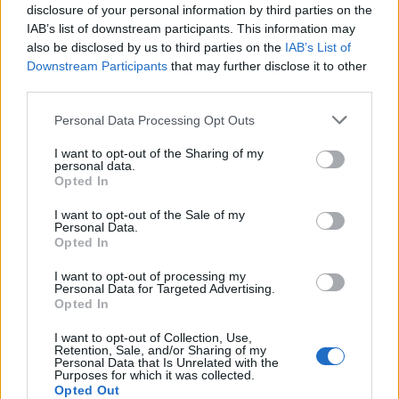
disclosure of your personal information by third parties on the
7 ασίστ. Δεν διεσώθη κανείς από το Μαρούσι, με
IAB’s list of downstream participants. This information may
τον Μάρκους Κιν να είναι πρώτος σκόρερ με 10
also be disclosed by us to third parties on the
IAB’s List of
πόντους.
Downstream Participants
that may further disclose it to other
third parties.
Please note that this website/app uses one or more Google
Personal Data Processing Opt Outs
services and may gather and store information including but
not limited to your visit or usage behaviour. You may click to
I want to opt-out of the Sharing of my
personal data.
grant or deny consent to Google and its third-party tags to
Opted In
use your data for below specified purposes in below Google
consent section.
I want to opt-out of the Sale of my
Personal Data.
Opted In
I want to opt-out of processing my
Personal Data for Targeted Advertising.
Opted In
I want to opt-out of Collection, Use,
Retention, Sale, and/or Sharing of my
Personal Data that Is Unrelated with the
Purposes for which it was collected.
Opted Out