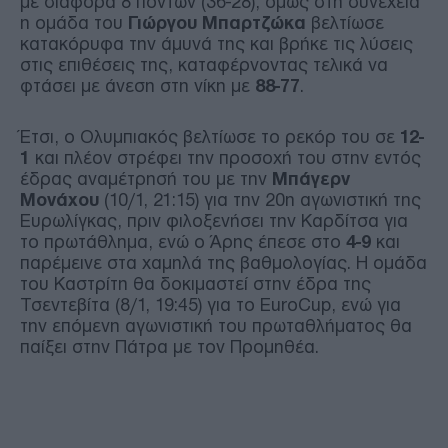
με διαφορά 8 πόντων (36-28), όμως στη συνέχεια
η ομάδα του
Γιώργου Μπαρτζώκα
βελτίωσε
κατακόρυφα την άμυνά της και βρήκε τις λύσεις
στις επιθέσεις της, καταφέρνοντας τελικά να
φτάσει με άνεση στη νίκη με
88-77
.
Έτσι, ο Ολυμπιακός βελτίωσε το ρεκόρ του σε
12-
1
και πλέον στρέφει την προσοχή του στην εντός
έδρας αναμέτρησή του με την
Μπάγερν
Μονάχου
(10/1, 21:15) για την 20η αγωνιστική της
Ευρωλίγκας, πριν φιλοξενήσει την Καρδίτσα για
το πρωτάθλημα, ενώ ο Άρης έπεσε στο
4-9
και
παρέμεινε στα χαμηλά της βαθμολογίας. Η ομάδα
του Καστρίτη θα δοκιμαστεί στην έδρα της
Τσεντεβίτα (8/1, 19:45) για το EuroCup, ενώ για
την επόμενη αγωνιστική του πρωταθλήματος θα
παίξει στην Πάτρα με τον Προμηθέα.