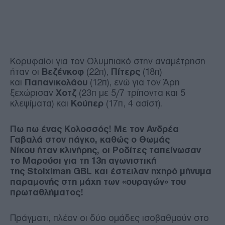
Κορυφαίοι για τον Ολυμπιακό στην αναμέτρηση
ήταν οι
Βεζένκοφ
(22π),
Πίτερς
(18π)
και
Παπανικολάου
(12π), ενώ για τον Άρη
ξεχώρισαν
Χοτζ
(23π με 5/7 τρίποντα και 5
κλεψίματα) και
Κούπερ
(17π, 4 ασίστ).
Πω πω ένας Κολοσσός! Με τον Ανδρέα
Γαβαλά στον πάγκο, καθώς ο Θωμάς
Νίκου ήταν κλινήρης, οι Ροδίτες ταπείνωσαν
το Μαρούσι για τη 13η αγωνιστική
της Stoiximan GBL και έστειλαν ηχηρό μήνυμα
παραμονής στη μάχη των «ουραγών» του
πρωταθλήματος!
Πράγματι, πλέον οι δύο ομάδες ισοβαθμούν στο