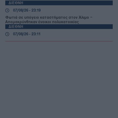
ΔΙΕΘΝΗ
07/08/26 - 23:19
Φωτιά σε υπόγειο καταστήματος στον Άλιμο –
Απομακρύνθηκαν ένοικοι πολυκατοικίας
ΔΙΕΘΝΗ
07/08/26 - 23:11
Κλιμακώνεται η κόντρα Ισπανίας–Ιταλίας για το
μεταναστευτικό: Η Μαδρίτη απαντά με ελέγχους στα
σύνορα
ΔΙΕΘΝΗ
07/08/26 - 22:51
Reuters: Πρόοδος στις συνομιλίες Ομάν–Ιράν για τα
Στενά του Ορμούζ, σύμφωνα με Αμερικανό αξιωματούχο
ΔΙΕΘΝΗ
07/08/26 - 22:29
Στη Σερβία για πρώτη φορά ο Ζελένσκι — Στο επίκεντρο
της ατζέντας ΕΕ, ενέργεια και σχέσεις με τη Ρωσία
ΔΙΕΘΝΗ
07/08/26 - 22:13
Τι σηματοδοτεί η αμυντική συμφωνία Σ. Αραβίας,