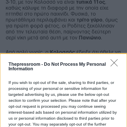
3-10, με τον Κολοσσό να είναι
τυπικά 11ος
,
καθώς κάλυψε τη διαφορά με την οποία είχε
ηττηθεί στο πρώτο παιχνίδι. Φυσικά, το
πρωτάθλημα περιλαμβάνει και
τρίτο γύρο
, όμως
για πρώτη φορά φέτος, οι Ροδίτες ξεκόλλησαν
από την τελευταία θέση, παίρνοντας δεύτερη
σερί νίκη μετά από αυτή με τον
Πανιώνιο
.
Από πολύ νωρίς, ο
Κολοσσός
έδειξε ότι ήθελε να
πάρει τα ηνία του αγώνα και έκλεισε την πρώτη
περίοδο με προβάδισμα 7 πόντων (24-17). Η
Thepressroom -
Do Not Process My Personal
Information
διαφορά εκτοξεύθηκε μέχρι το ημίχρονο (48-29),
ενώ έφτασε κάποια στιγμή μέχρι και τους
39
πόντους
(81-42), με το Μαρούσι να δείχνει
If you wish to opt-out of the sale, sharing to third parties, or
θλιβερή εικόνα στο παρκέ και να χάνει τελικά με
processing of your personal or sensitive information for
αυτόν τον σοκαριστικό τρόπο.
targeted advertising by us, please use the below opt-out
section to confirm your selection. Please note that after your
opt-out request is processed you may continue seeing
Κορυφαίος των νικητών με 21 πόντους και 11
interest-based ads based on personal information utilized by
ριμπάουντ ήταν ο
Νικ ΜακΓκλίν
, ενώ 17 πόντους
us or personal information disclosed to third parties prior to
είχε ο
Άντριου Γκάουντλοκ
, 13 ο
Τάιλερ
your opt-out. You may separately opt-out of the further
Νέλσον
και 11 ο
Λόντον Περάντες
, που μοίρασε