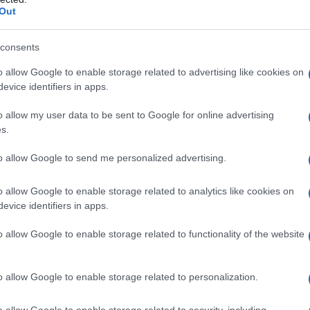
Out
ΔΙΕΘΝΗ
07/04/2026 - 21:24
consents
ΟΗΕ: «Έγκλημα πολέμου» η
o allow Google to enable storage related to advertising like cookies on
στοχοποίηση αμάχων –
evice identifiers in apps.
Σκληρή απάντηση στον Τραμπ
για την απειλή «αφανισμού
o allow my user data to be sent to Google for online advertising
s.
ενός πολιτισμού»
to allow Google to send me personalized advertising.
Χωρίς να κατονομάσει ρητά τους
ηγέτες των ΗΠΑ, του Ιράν ή του
o allow Google to enable storage related to analytics like cookies on
Ισραήλ, ο Τουρκ έστειλε ένα
evice identifiers in apps.
σαφές μήνυμα προς την
o allow Google to enable storage related to functionality of the website
Ουάσινγκτον, χαρακτηρίζοντας
«αποτρόπαιες» τις πρόσφατες
απειλές για την εξόντωση
o allow Google to enable storage related to personalization.
ολόκληρων πολιτισμών και την
καταστροφή πολιτικών υποδομών.
o allow Google to enable storage related to security, including