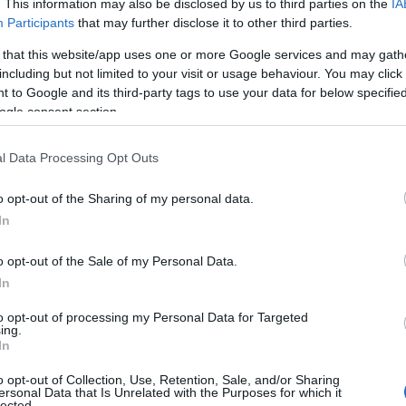
. This information may also be disclosed by us to third parties on the
IA
ΔΙΕΘΝΗ
Participants
that may further disclose it to other third parties.
07/05/2026 - 23:04
 that this website/app uses one or more Google services and may gath
Μαλί: Το κυνήγι
including but not limited to your visit or usage behaviour. You may click 
«φαντασμάτων» γεννά
 to Google and its third-party tags to use your data for below specifi
θηριωδίες – Αθώοι πολίτες
ogle consent section.
καίγονται ζωντανοί λόγω
εμφάνισης
l Data Processing Opt Outs
o opt-out of the Sharing of my personal data.
. Στη σημερινή πρωτεύουσα του
In
Μαλί, η εμφάνιση έχει μετατραπεί
σε «θανατική καταδίκη», με τους
o opt-out of the Sale of my Personal Data.
πολίτες να στοχοποιούν
In
οποιονδήποτε μοιάζει ξένος,
ατημέλητος ή ανήκει σε
to opt-out of processing my Personal Data for Targeted
ing.
συγκεκριμένες εθνοτικές ομάδες,
In
όπως οι Τουαρέγκ και οι Φουλάνι.
o opt-out of Collection, Use, Retention, Sale, and/or Sharing
ersonal Data that Is Unrelated with the Purposes for which it
lected.