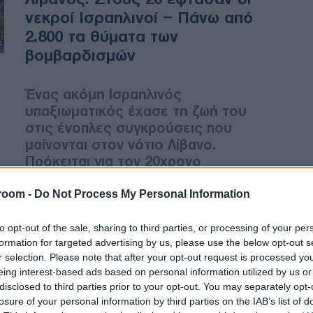
νεκροί Ισραηλινοί – Πάνω από
2.800 τα θύματα των
βομβαρδισμών
Ένας ακόμη Ισραηλινός
υπαξιωματικός έχασε τη ζωή του
στις ένοπλες συγκρούσεις που
μαίνονται στον νότιο Λίβανο.
Πρόκειται για τον 20χρονο
αρχιλοχία Νεγκέβ Νταγκάν, ο
οποίος υπηρετούσε στο 12ο
room -
Do Not Process My Personal Information
τάγμα της ταξιαρχίας Γκολάνι και
σκοτώθηκε κατά τη διάρκεια
to opt-out of the sale, sharing to third parties, or processing of your per
formation for targeted advertising by us, please use the below opt-out s
επιχειρήσεων στο πεδίο των
r selection. Please note that after your opt-out request is processed y
μαχών.
eing interest-based ads based on personal information utilized by us or
disclosed to third parties prior to your opt-out. You may separately opt-
losure of your personal information by third parties on the IAB’s list of