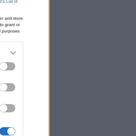
B’s List of
er and store
to grant or
ed purposes