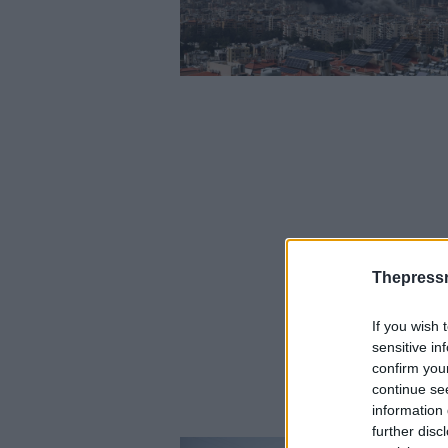
Thepress
If you wish 
sensitive in
confirm you
continue se
information 
further disc