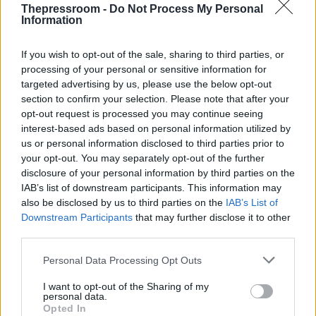
Thepressroom -
Do Not Process My Personal
ΠΟΛΙΤΙΚΗ
Information
02/02/2026 - 20:05
Δημοσκόπηση Alco: Στις 13 μονάδες η
If you wish to opt-out of the sale, sharing to third parties, or
διαφορά ΝΔ-ΠΑΣΟΚ — Πώς αξιολογούν
processing of your personal or sensitive information for
targeted advertising by us, please use the below opt-out
οι πολίτες τις κινήσεις Τσίπρα-
section to confirm your selection. Please note that after your
Καρυστιανού
opt-out request is processed you may continue seeing
Προβάδισμα 13 μονάδων καταγράφει η Νέα
interest-based ads based on personal information utilized by
Δημοκρατία έναντι του ΠΑΣΟΚ σύμφωνα με
us or personal information disclosed to third parties prior to
your opt-out. You may separately opt-out of the further
τη δημοσκόπηση που διενήργησε η Alco για
disclosure of your personal information by third parties on the
τον Alpha, το διάστημα 27-31 Ιανουαρίου
IAB’s list of downstream participants. This information may
2026.
also be disclosed by us to third parties on the
IAB’s List of
Downstream Participants
that may further disclose it to other
third parties.
Please note that this website/app uses one or more Google
Personal Data Processing Opt Outs
services and may gather and store information including but
not limited to your visit or usage behaviour. You may click to
I want to opt-out of the Sharing of my
personal data.
grant or deny consent to Google and its third-party tags to
Opted In