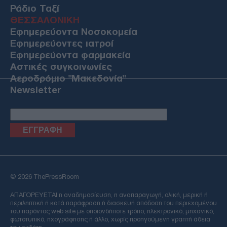
Ράδιο Ταξί
ΘΕΣΣΑΛΟΝΙΚΗ
Εφημερεύοντα Νοσοκομεία
Εφημερεύοντες ιατροί
Εφημερεύοντα φαρμακεία
Αστικές συγκοινωνίες
Αεροδρόμιο "Μακεδονία"
Newsletter
Email
© 2026 ThePressRoom
ΑΠΑΓΟΡΕΥΕΤΑΙ η αναδημοσίευση, η αναπαραγωγή, ολική, μερική ή
περιληπτική ή κατά παράφραση ή διασκευή απόδοση του περιεχομένου
του παρόντος web site με οποιονδήποτε τρόπο, ηλεκτρονικό, μηχανικό,
φωτοτυπικό, ηχογράφησης ή άλλο, χωρίς προηγούμενη γραπτή άδεια