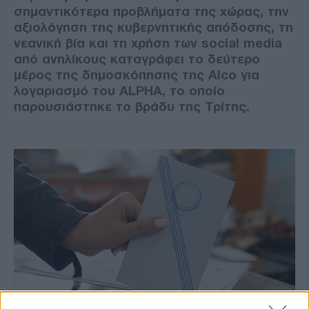
σημαντικότερα προβλήματα της χώρας, την
αξιολόγηση της κυβερνητικής απόδοσης, τη
νεανική βία και τη χρήση των social media
από ανηλίκους καταγράφει το δεύτερο
μέρος της δημοσκόπησης της Alco για
λογαριασμό του ALPHA, το οποίο
παρουσιάστηκε το βράδυ της Τρίτης.