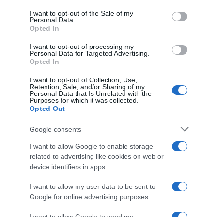
use your data for below specified purposes in below Google
consent section.
I want to opt-out of the Sale of my
Personal Data.
Opted In
I want to opt-out of processing my
Personal Data for Targeted Advertising.
Opted In
ΠΟΛΙΤΙΚΗ
04/11/2025 - 20:09
I want to opt-out of Collection, Use,
Retention, Sale, and/or Sharing of my
Δημοσκόπηση Alco:Το 62% δεν
Personal Data that Is Unrelated with the
Purposes for which it was collected.
εμπιστεύεται καθόλου τον Αλέξη Τσίπρα
Opted Out
- Το 54% των πολιτών δεν βρίσκει
αξιόπιστο εναλλακτικό κόμμα
Google consents
Στην ερώτηση αν έχουν παρατηρήσει
I want to allow Google to enable storage
αποκλιμάκωση στις τιμές, οι πολίτες
related to advertising like cookies on web or
device identifiers in apps.
απάντησαν στο πλαίσιο της δημοσκόπησης
της Alco σε ποσοστό 81% ότι συνεχίζεται
I want to allow my user data to be sent to
αμείωτη η ακρίβεια.
Google for online advertising purposes.
I want to allow Google to send me