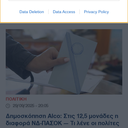
Κεντροδεξιάς οι περισσότεροι - Δείτε την
παρουσίαση της έρευνας
Data Deletion
Data Access
Privacy Policy
ΠΟΛΙΤΙΚΗ
29/09/2025 - 20:05
Δημοσκόπηση Alco: Στις 12,5 μονάδες η
διαφορά ΝΔ-ΠΑΣΟΚ — Τι λένε οι πολίτες