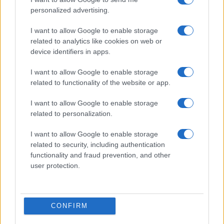
personalized advertising.
I want to allow Google to enable storage
related to analytics like cookies on web or
device identifiers in apps.
I want to allow Google to enable storage
related to functionality of the website or app.
I want to allow Google to enable storage
related to personalization.
ΠΟΛΙΤΙΚΗ
I want to allow Google to enable storage
03/11/2025 - 20:17
related to security, including authentication
Δημοσκόπηση Alco: Σταθερά πρώτη η
functionality and fraud prevention, and other
user protection.
ΝΔ - Ακολουθούν ΠΑΣΟΚ και Πλεύση
Ελευθερίας
Δυόμισι μονάδες μέσα σε έναν μήνα
CONFIRM
ανέβηκε το ποσοστό των αναποφάσιστων -
Από τον χώρο του Κέντρου και της