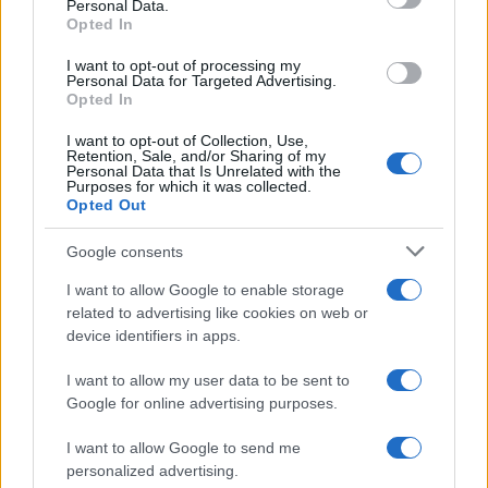
Personal Data.
βρει θέση στάθμευσης, το 37% από 16 έως 30
Opted In
λεπτά, ενώ μικρότερα ποσοστά αναφέρουν
ακόμη μεγαλύτερους χρόνους αναζήτησης.
I want to opt-out of processing my
Personal Data for Targeted Advertising.
Opted In
I want to opt-out of Collection, Use,
Retention, Sale, and/or Sharing of my
Personal Data that Is Unrelated with the
Purposes for which it was collected.
Opted Out
Google consents
I want to allow Google to enable storage
related to advertising like cookies on web or
device identifiers in apps.
I want to allow my user data to be sent to
Google for online advertising purposes.
I want to allow Google to send me
personalized advertising.