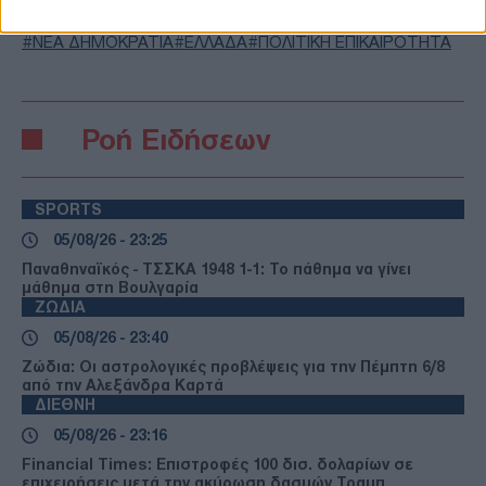
ΝΙΚΟΣ ΔΕΝΔΙΑΣ
ΚΥΡΙΑΚΟΣ ΠΙΕΡΡΑΚΑΚΗΣ
ΑΔΩΝΙΣ ΓΕΩΡΓΙΑΔΗΣ
ΟΙΚΟΝΟΜΙΚΑ ΜΕΤΡΑ
ΝΕΑ ΔΗΜΟΚΡΑΤΙΑ
ΕΛΛΑΔΑ
ΠΟΛΙΤΙΚΗ ΕΠΙΚΑΙΡΟΤΗΤΑ
Ροή Ειδήσεων
SPORTS
05/08/26 - 23:25
Παναθηναϊκός - ΤΣΣΚΑ 1948 1-1: Το πάθημα να γίνει
μάθημα στη Βουλγαρία
ΖΩΔΙΑ
05/08/26 - 23:40
Ζώδια: Οι αστρολογικές προβλέψεις για την Πέμπτη 6/8
από την Αλεξάνδρα Καρτά
ΔΙΕΘΝΗ
05/08/26 - 23:16
Financial Times: Επιστροφές 100 δισ. δολαρίων σε
επιχειρήσεις μετά την ακύρωση δασμών Τραμπ