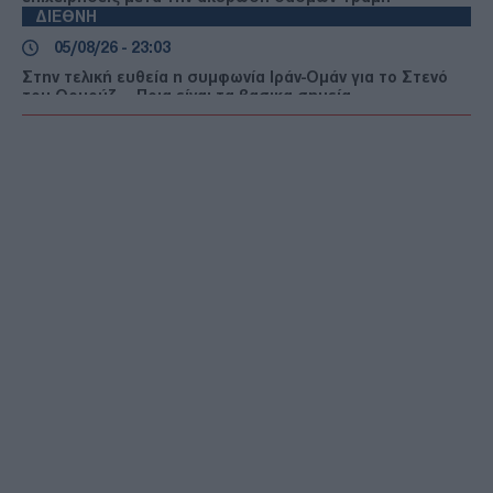
ΔΙΕΘΝΗ
05/08/26 - 23:03
Στην τελική ευθεία η συμφωνία Ιράν-Ομάν για το Στενό
του Ορμούζ — Ποια είναι τα βασικα σημεία
ΔΙΕΘΝΗ
05/08/26 - 22:49
ΗΠΑ: Τρεις νεκροί και ένας τραυματίας από
πυροβολισμούς στη Βόρεια Καρολίνα
ΕΛΛΑΔΑ
05/08/26 - 22:44
Κλήρωση ΛΟΤΤΟ 2750 (5/8/2026): Δείτε τους τυχερούς
αριθμούς
ΔΙΕΘΝΗ
05/08/26 - 22:12
Πεζεσκιάν: «Πολύ δύσκολη» προς το παρόν η επικοινωνία
με τον Μοτζτάμπα Χαμενεΐ
ΔΙΕΘΝΗ
05/08/26 - 21:55
Τραγωδία σε γήπεδο της Ταϊλάνδης: Νεκρός
ποδοσφαιριστής από κεραυνό την ώρα του αγώνα!