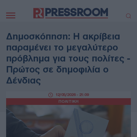
Κεντρική
πλοήγηση
ΠΟΛΙΤΙΚΗ
ΤΟΥΡΚΙΑ
Δημοσκόπηση: Η ακρίβεια
ΟΙΚΟΝΟΜΙΑ
ΕΛΛΑΔΑ
παραμένει το μεγαλύτερο
ΕΚΚΛΗΣΙΑ
ΑΜΥΝΑ
πρόβλημα για τους πολίτες -
ΔΙΕΘΝΗ
ΚΥΠΡΟΣ
Πρώτος σε δημοφιλία ο
MEDIA
LIFESTYLE
Δένδιας
SPORTS
ΑΥΤΟΔΙΟΙΚΗΣΗ
AUTO - MOTO
ΓΑΣΤΡΟΝΟΜΙΑ
12/05/2026 - 21:09
ΥΓΕΙΑ
ΤΕΧΝΟΛΟΓΙΑ
ΠΟΛΙΤΙΚΗ
ΠΑΡΑΞΕΝΑ
ΖΩΔΙΑ
ΑΡΘΡΟΓΡΑΦΙΑ