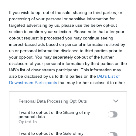
περισσότερο για την ακρίβεια, το 47% απαντά ότι
υπεύθυνη είναι η κυβέρνηση, το 30% αποδίδει
If you wish to opt-out of the sale, sharing to third parties, or
την κατάσταση στην αισχροκέρδεια και το 18%
processing of your personal or sensitive information for
στον πόλεμο στο Ιράν. Ένα 5% δηλώνει ότι δεν
targeted advertising by us, please use the below opt-out
γνωρίζει ή δεν απαντά.
section to confirm your selection. Please note that after your
opt-out request is processed you may continue seeing
Ιδιαίτερα αρνητική είναι και η αποτίμηση των
interest-based ads based on personal information utilized by
οικονομικών μέτρων της κυβέρνησης. Το 59%
us or personal information disclosed to third parties prior to
των πολιτών θεωρεί ότι δεν βοηθούν «καθόλου»,
your opt-out. You may separately opt-out of the further
το 25% «λίγο», το 6% «αρκετά» και μόλις το 2%
disclosure of your personal information by third parties on the
εκτιμά ότι βοηθούν «πολύ».
IAB’s list of downstream participants. This information may
also be disclosed by us to third parties on the
IAB’s List of
Downstream Participants
that may further disclose it to other
Σε ερώτηση σχετικά με την επίσκεψη του
third parties.
Εμανουέλ Μακρόν στην Ελλάδα, το 44% θεωρεί
ότι ενισχύει τις σχέσεις Ελλάδας – Γαλλίας, ενώ
Please note that this website/app uses one or more Google
Personal Data Processing Opt Outs
το 36% εκφράζει αντίθετη άποψη.
services and may gather and store information including but
not limited to your visit or usage behaviour. You may click to
I want to opt-out of the Sharing of my
personal data.
grant or deny consent to Google and its third-party tags to
Η δημοσκόπηση καταγράφει και το πρόβλημα
Opted In
use your data for below specified purposes in below Google
στάθμευσης στην Αττική, με το 53% των πολιτών
consent section.
να δηλώνει ότι χρειάζεται έως 15 λεπτά για να
I want to opt-out of the Sale of my