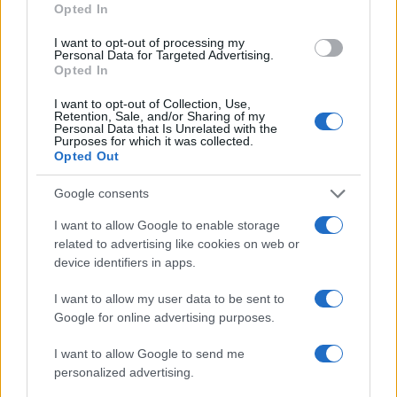
Opted In
I want to opt-out of processing my
Personal Data for Targeted Advertising.
Opted In
I want to opt-out of Collection, Use,
Retention, Sale, and/or Sharing of my
Personal Data that Is Unrelated with the
Purposes for which it was collected.
Opted Out
Google consents
I want to allow Google to enable storage
related to advertising like cookies on web or
MEDIA
device identifiers in apps.
12/09/2023 - 14:18
Και στην εστίαση ξανά ο Σταύρος
I want to allow my user data to be sent to
Google for online advertising purposes.
Θεοδωράκης
Και στην εστίαση ξανά ο Σταύρος
I want to allow Google to send me
Θεοδωράκης
personalized advertising.