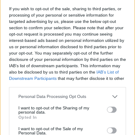
If you wish to opt-out of the sale, sharing to third parties, or
processing of your personal or sensitive information for
targeted advertising by us, please use the below opt-out
section to confirm your selection. Please note that after your
opt-out request is processed you may continue seeing
interest-based ads based on personal information utilized by
us or personal information disclosed to third parties prior to
your opt-out. You may separately opt-out of the further
disclosure of your personal information by third parties on the
IAB’s list of downstream participants. This information may
also be disclosed by us to third parties on the
IAB’s List of
ΕΛΛΑΔΑ
Downstream Participants
that may further disclose it to other
15/09/2023 - 09:47
third parties.
Βόλος: Χωρίς πόσιμο νερό η πόλη για
Please note that this website/app uses one or more Google
Personal Data Processing Opt Outs
11η ημέρα - Μεγάλη οικονομική ζημιά σε
services and may gather and store information including but
not limited to your visit or usage behaviour. You may click to
I want to opt-out of the Sharing of my
εστίαση και τουρισμό
personal data.
grant or deny consent to Google and its third-party tags to
Opted In
Κίνδυνος πλημμύρας από την λίμνη Κάρλα-
use your data for below specified purposes in below Google
Προειδοποίηση από το 112
consent section.
I want to opt-out of the Sale of my
Personal Data.