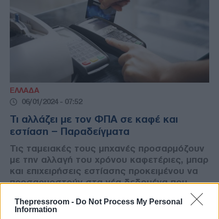
ΕΛΛΑΔΑ
06/01/2024 - 07:52
Τι αλλάζει με τον ΦΠΑ σε καφέ και
εστίαση – Παραδείγματα
Τις ταμειακές τους μηχανές προσαρμόζουν
με την αλλαγή του χρόνου καφετέριες, μπαρ
και επιχειρήσεις εστίασης προκειμένου να
προσαρμοστούν στα νέα δεδομένα που
ισχύουν για τους συντελεστές ΦΠΑ.
Thepressroom -
Do Not Process My Personal
Information