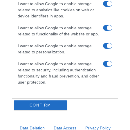
I want to allow Google to enable storage
related to analytics like cookies on web or
device identifiers in apps.
I want to allow Google to enable storage
related to functionality of the website or app.
I want to allow Google to enable storage
related to personalization.
I want to allow Google to enable storage
related to security, including authentication
functionality and fraud prevention, and other
ΟΙΚΟΝΟΜΙΑ
user protection.
09/02/2022 - 19:21
Χωρίς όριο οι καθήμενοι ανά τραπέζι
στην εστίαση και στη διασκέδαση
CONFIRM
Παραμένουν σε ισχύ τα πρωτόκολλα
σχετικά με τις αποστάσεις των
Data Deletion
Data Access
Privacy Policy
τραπεζοκαθισμάτων και τους κανόνες