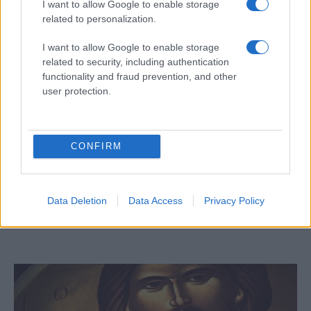
I want to allow Google to enable storage
related to personalization.
I want to allow Google to enable storage
related to security, including authentication
functionality and fraud prevention, and other
user protection.
ΔΙΕΘΝΗ
31/08/2018 - 18:08
Αρχαιολόγοι: Βρήκαμε πού έγινε ο γάμος
CONFIRM
της Κανά και το πρώτο θαύμα του
Χριστού
Data Deletion
Data Access
Privacy Policy
Αρχαιολόγοι υποστηρίζουν πως βρήκαν την
τοποθεσία όπου έγινε ο «Γάμος της Κανά»