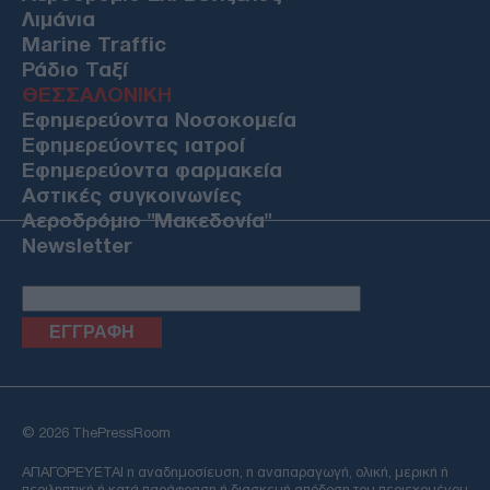
Λιμάνια
Marine Traffic
Ράδιο Ταξί
ΘΕΣΣΑΛΟΝΙΚΗ
Εφημερεύοντα Νοσοκομεία
Εφημερεύοντες ιατροί
Εφημερεύοντα φαρμακεία
Αστικές συγκοινωνίες
Αεροδρόμιο "Μακεδονία"
Newsletter
Email
© 2026 ThePressRoom
ΑΠΑΓΟΡΕΥΕΤΑΙ η αναδημοσίευση, η αναπαραγωγή, ολική, μερική ή
περιληπτική ή κατά παράφραση ή διασκευή απόδοση του περιεχομένου