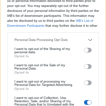
us or personal information disclosed to third parties prior to
your opt-out. You may separately opt-out of the further
disclosure of your personal information by third parties on the
IAB’s list of downstream participants. This information may
ΕΛΛΑΔΑ
also be disclosed by us to third parties on the
IAB’s List of
23/04/2022 - 23:02
Downstream Participants
that may further disclose it to other
third parties.
Χριστός Ανέστη με το μήνυμα της
αισιοδοξίας, της χαράς και της ελπίδας
Please note that this website/app uses one or more Google
Personal Data Processing Opt Outs
services and may gather and store information including but
να μεταλαμπαδεύεται σε όλους μας
not limited to your visit or usage behaviour. You may click to
I want to opt-out of the Sharing of my
personal data.
Χριστός Ανέστη με το μήνυμα της
grant or deny consent to Google and its third-party tags to
Opted In
αισιοδοξίας, της χαράς και της ελπίδας να
use your data for below specified purposes in below Google
μεταλαμπαδεύεται σε όλους μας
consent section.
I want to opt-out of the Sale of my
Personal Data.
Opted In
I want to opt-out of processing my
Personal Data for Targeted Advertising.
Opted In
I want to opt-out of Collection, Use,
Retention, Sale, and/or Sharing of my
Personal Data that Is Unrelated with the