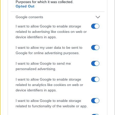
Purposes for which it was collected.
Opted Out
Google consents
I want to allow Google to enable storage
related to advertising like cookies on web or
ΕΛΛΑΔΑ
device identifiers in apps.
20/12/2018 - 14:15
«Tο Αστέρι των Χριστουγέννων» ήταν
I want to allow my user data to be sent to
Google for online advertising purposes.
πιθανότατα ο Δίας ή ο Κρόνος
«_ότε γεννήθηκε ο Ιησούς;» -
I want to allow Google to send me
«Παρατηρήθηκε κάποιο ιδιαίτερο
personalized advertising.
αστρονομικό φαινόμενο εκείνη την εποχή;»
I want to allow Google to enable storage
related to analytics like cookies on web or
device identifiers in apps.
I want to allow Google to enable storage
related to functionality of the website or app.