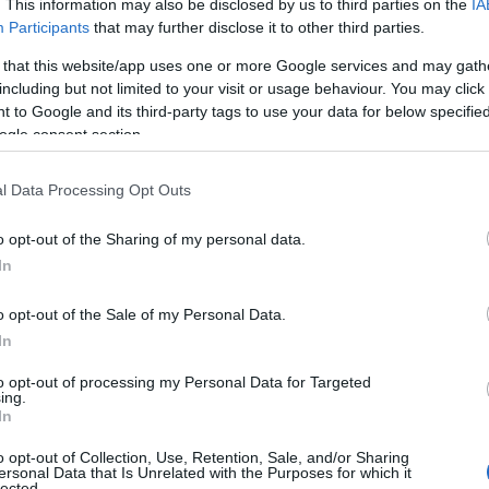
. This information may also be disclosed by us to third parties on the
IA
ασυλίας μου»
Participants
that may further disclose it to other third parties.
 that this website/app uses one or more Google services and may gath
Η βουλευτής του ΣΥΡΙΖΑ, Έλενα
including but not limited to your visit or usage behaviour. You may click 
Ακρίτα απάντησε άμεσα για την
 to Google and its third-party tags to use your data for below specifi
νομική προσφυγή της Μαρέβας
ogle consent section.
Μητσοτάκη και της Νέας
Δημοκρατίας με αφορμή
l Data Processing Opt Outs
προηγούμενη ανάρτηση που είχε
κάνει στα μέσα κοινωνικης
o opt-out of the Sharing of my personal data.
δικτύωσης.
In
o opt-out of the Sale of my Personal Data.
In
ΠΟΛΙΤΙΚΗ
01/04/2024 - 19:06
to opt-out of processing my Personal Data for Targeted
ing.
Ο ιδιοκτήτης του «ONE
In
Channel» Δ. Παναγιωτάκης
o opt-out of Collection, Use, Retention, Sale, and/or Sharing
διαψεύδει το δημοσίευμα της
ersonal Data that Is Unrelated with the Purposes for which it
lected.