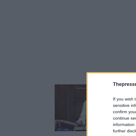
Thepress
If you wish 
sensitive in
confirm you
continue se
information 
further disc