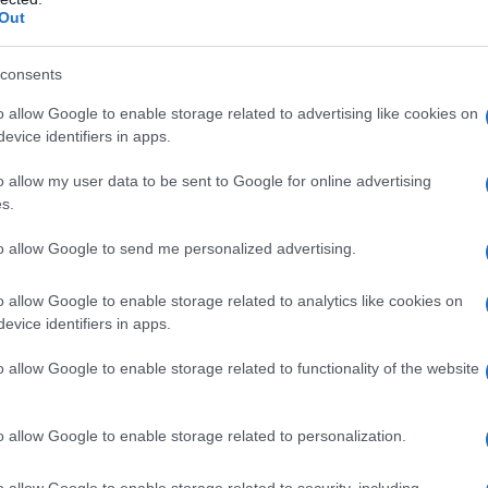
«Εστίας» για το sms
Out
Τέταρτη διάψευση έρχεται για το
consents
δημοσίευμα της εφημερίδας
o allow Google to enable storage related to advertising like cookies on
«Εστία», που κάνει λόγο για sms
evice identifiers in apps.
της συζύγου του πρωθυπουργού
προς τον επιχειρηματία Βαγγέλη
o allow my user data to be sent to Google for online advertising
Μαρινάκη.
s.
to allow Google to send me personalized advertising.
ΠΟΛΙΤΙΚΗ
o allow Google to enable storage related to analytics like cookies on
01/04/2024 - 17:48
evice identifiers in apps.
Στη Δικαιοσύνη η Μαρέβα
o allow Google to enable storage related to functionality of the website
Μητσοτάκη κατά της Έλενας
Ακρίτα — Αρση ασυλίας της
o allow Google to enable storage related to personalization.
βουλευτή ζητά η ΝΔ
o allow Google to enable storage related to security, including