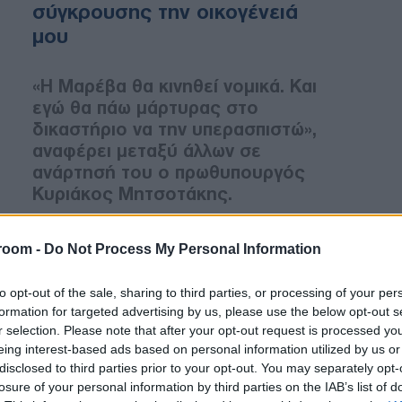
σύγκρουσης την οικογένειά
μου
«H Μαρέβα θα κινηθεί νομικά. Και
εγώ θα πάω μάρτυρας στο
δικαστήριο να την υπερασπιστώ»,
αναφέρει μεταξύ άλλων σε
ανάρτησή του ο πρωθυπουργός
Κυριάκος Μητσοτάκης.
room -
Do Not Process My Personal Information
ΠΟΛΙΤΙΚΗ
01/04/2024 - 19:29
to opt-out of the sale, sharing to third parties, or processing of your per
formation for targeted advertising by us, please use the below opt-out s
Ελ. Ακρίτα για τη μήνυση της
r selection. Please note that after your opt-out request is processed y
Μαρέβας Μητσοτάκη: «Την
eing interest-based ads based on personal information utilized by us or
περιμένω και της λέω από
disclosed to third parties prior to your opt-out. You may separately opt-
losure of your personal information by third parties on the IAB’s list of
τώρα ότι θα ζητήσω την άρση