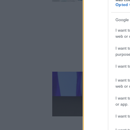
Opted 
Google 
I want t
web or d
I want t
purpose
I want 
I want t
web or d
I want t
or app.
I want t
I want t