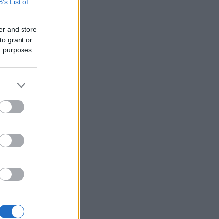
B’s List of
er and store
to grant or
ed purposes