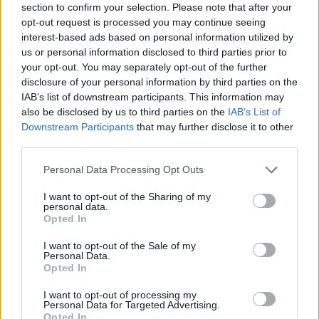
section to confirm your selection. Please note that after your
συνδικαλιστή του ΠΑΜΕ: «Μας
opt-out request is processed you may continue seeing
επιτέθηκαν για να μας σκοτώσουν»
interest-based ads based on personal information utilized by
Με την κατάθεση του Παναγιώτη Γκούτη
us or personal information disclosed to third parties prior to
your opt-out. You may separately opt-out of the further
συνεχίστηκε σήμερα, η δίκη της ναζιστικής
disclosure of your personal information by third parties on the
εγκληματικής οργάνωσης Χρυσή Αυγή μετά
IAB’s list of downstream participants. This information may
τις καλοκαιρινές διακοπές
also be disclosed by us to third parties on the
IAB’s List of
Downstream Participants
that may further disclose it to other
third parties.
Please note that this website/app uses one or more Google
Personal Data Processing Opt Outs
services and may gather and store information including but
not limited to your visit or usage behaviour. You may click to
I want to opt-out of the Sharing of my
personal data.
grant or deny consent to Google and its third-party tags to
Opted In
use your data for below specified purposes in below Google
consent section.
I want to opt-out of the Sale of my
Personal Data.
Opted In
I want to opt-out of processing my
Personal Data for Targeted Advertising.
Opted In