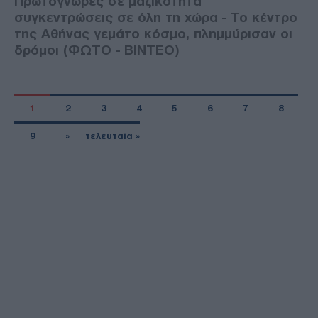
Πρωτόγνωρες σε μαζικότητα
συγκεντρώσεις σε όλη τη χώρα - Το κέντρο
της Αθήνας γεμάτο κόσμο, πλημμύρισαν οι
δρόμοι (ΦΩΤΟ - BINTEO)
1
2
3
4
5
6
7
8
9
»
τελευταία »