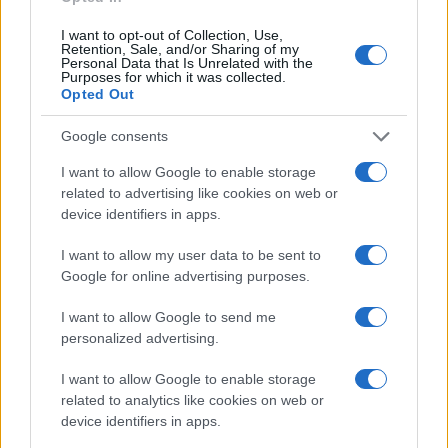
ΕΛΛΑΔΑ
04/09/2023 - 16:42
I want to opt-out of Collection, Use,
Retention, Sale, and/or Sharing of my
ΠΑΜΕ: Καταγγέλλει την αποσιώπηση της
Personal Data that Is Unrelated with the
Purposes for which it was collected.
δράσης των Συνδικάτων ενάντια στο
Opted Out
εργασιακό νομοσχέδιο από τα ΜΜΕ
Google consents
Για προσπάθεια αποσιώπησης της δράσης
των Συνδικάτων ενάντια στο νέο εργασιακό
I want to allow Google to enable storage
νομοσχέδιο που φέρνει η κυβέρνηση από τη
related to advertising like cookies on web or
συντριπτική πλειοψηφία των Μέσων
device identifiers in apps.
Μαζικής Ενημέρωσης, κάνει λόγο σε
I want to allow my user data to be sent to
ανακοίνωσή του το ΠΑΜΕ.
Google for online advertising purposes.
I want to allow Google to send me
personalized advertising.
I want to allow Google to enable storage
related to analytics like cookies on web or
device identifiers in apps.