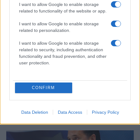
I want to allow Google to enable storage
related to functionality of the website or app.
I want to allow Google to enable storage
related to personalization.
ΕΛΛΑΔΑ
I want to allow Google to enable storage
01/09/2023 - 16:48
related to security, including authentication
ΠΑΜΕ - Εργατικά Συνδικάτα:
functionality and fraud prevention, and other
user protection.
«Τερατούργημα» το νέο εργασιακό
νομοσχέδιο της κυβέρνησης
Το νέο εργασιακό νομοσχέδιο που προωθεί
CONFIRM
η κυβέρνηση κατήγγειλαν συνδικάτα με την
παρέμβαση που οργάνωσαν το μεσημέρι της
Παρασκευής έξω από το υπουργείο
Εργασίας.
Data Deletion
Data Access
Privacy Policy