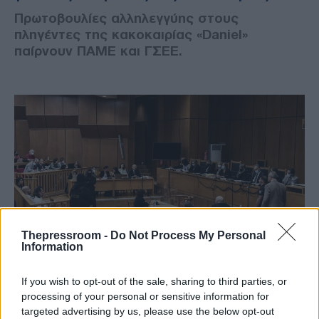
Πρωτοβουλίες αλληλεγγύης στους
πληγέντες της κακοκαιρίας «Daniel»
παίρνουν ΠΑΜΕ και ΓΣΕΕ.
Thepressroom -
Do Not Process My Personal
Information
ΕΛΛΑΔΑ
If you wish to opt-out of the sale, sharing to third parties, or
07/09/2023 - 19:16
processing of your personal or sensitive information for
Δίκη Χρυσής Αυγής - Κατάθεση
targeted advertising by us, please use the below opt-out