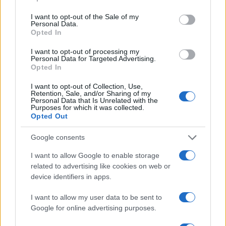
use your data for below specified purposes in below Google
consent section.
ΕΛΛΑΔΑ
I want to opt-out of the Sale of my
Personal Data.
06/04/2018 - 13:26
Opted In
Πάσχα 2018: Ένα σκυλί το πρώτο θύμα
I want to opt-out of processing my
των κροτίδων - Του έκαναν ευθανασία
Personal Data for Targeted Advertising.
Opted In
(ΦΩΤΟ)
I want to opt-out of Collection, Use,
Πάσχα 2018: Απευθύνεται στον "Άγγελο και
Retention, Sale, and/or Sharing of my
τον Δημήτρη"
Personal Data that Is Unrelated with the
Purposes for which it was collected.
Opted Out
Google consents
I want to allow Google to enable storage
related to advertising like cookies on web or
device identifiers in apps.
I want to allow my user data to be sent to
Google for online advertising purposes.