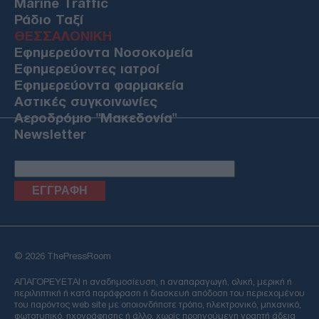
Marine Traffic
Ράδιο Ταξί
ΘΕΣΣΑΛΟΝΙΚΗ
Εφημερεύοντα Νοσοκομεία
Εφημερεύοντες ιατροί
Εφημερεύοντα φαρμακεία
Αστικές συγκοινωνίες
Αεροδρόμιο "Μακεδονία"
Newsletter
Email
© 2026 ThePressRoom
ΑΠΑΓΟΡΕΥΕΤΑΙ η αναδημοσίευση, η αναπαραγωγή, ολική, μερική ή
περιληπτική ή κατά παράφραση ή διασκευή απόδοση του περιεχομένου
του παρόντος web site με οποιονδήποτε τρόπο, ηλεκτρονικό, μηχανικό,
φωτοτυπικό, ηχογράφησης ή άλλο, χωρίς προηγούμενη γραπτή άδεια