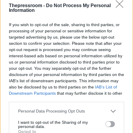
Πάσχα 2018: Στα Ιεροσόλυμα ελληνική
Thepressroom -
Do Not Process My Personal
Information
αντιπροσωπεία για την Τελετή Αφής του
Αγίου Φωτός
If you wish to opt-out of the sale, sharing to third parties, or
Αναχωρεί το Μεγάλο Σάββατο το πρωί η
processing of your personal or sensitive information for
ελληνική αντιπροσωπεία που θα παραστεί
targeted advertising by us, please use the below opt-out
section to confirm your selection. Please note that after your
στην Τελετή Αφής του Αγίου Φωτός στον
opt-out request is processed you may continue seeing
Πανάγιο Τάφο
interest-based ads based on personal information utilized by
us or personal information disclosed to third parties prior to
your opt-out. You may separately opt-out of the further
disclosure of your personal information by third parties on the
IAB’s list of downstream participants. This information may
also be disclosed by us to third parties on the
IAB’s List of
Downstream Participants
that may further disclose it to other
third parties.
Please note that this website/app uses one or more Google
Personal Data Processing Opt Outs
services and may gather and store information including but
not limited to your visit or usage behaviour. You may click to
I want to opt-out of the Sharing of my
personal data.
grant or deny consent to Google and its third-party tags to
Opted In