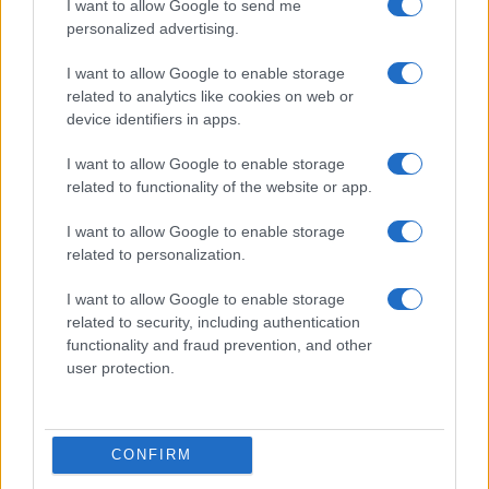
I want to allow Google to send me
personalized advertising.
ΕΛΛΑΔΑ
I want to allow Google to enable storage
06/04/2018 - 13:04
related to analytics like cookies on web or
device identifiers in apps.
Πάσχα 2018: Εντυπωσιακές εικόνες από
την περιφορά των Επιτάφιων στην
I want to allow Google to enable storage
Κέρκυρα (ΦΩΤΟ)
related to functionality of the website or app.
Πάσχα 2018: Μεγάλη Παρασκευή στην
I want to allow Google to enable storage
Κέρκυρα - Ξεκίνησε η περιφορά των
related to personalization.
Επιτάφιων (ΦΩΤΟ)
I want to allow Google to enable storage
related to security, including authentication
functionality and fraud prevention, and other
user protection.
CONFIRM