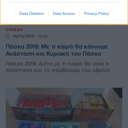
Data Deletion
Data Access
Privacy Policy
ΕΛΛΑΔΑ
06/04/2018 - 12:43
Πάσχα 2018: Με τι καιρό θα κάνουμε
Ανάσταση και Κυριακή του Πάσχα
Πάσχα 2018: Δείτε με τι καιρό θα γίνει η
Ανάσταση και το σούβλισμα του οβελία