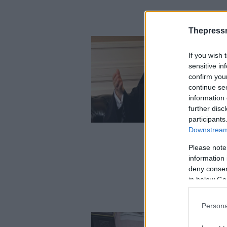
Thepress
If you wish 
sensitive in
confirm you
continue se
information 
further disc
participants
Downstream 
Please note
information 
deny consent
in below Go
Persona