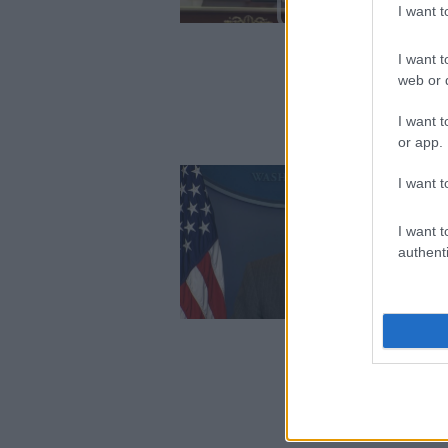
I want 
I want t
web or d
I want t
or app.
I want t
I want t
authenti