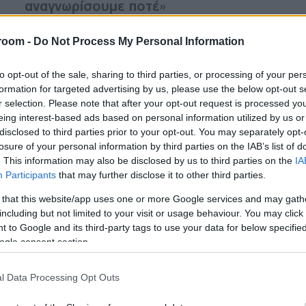
αναγνωρίσουμε ποτέ»
room -
Do Not Process My Personal Information
ΕΛΛΑΔΑ
to opt-out of the sale, sharing to third parties, or processing of your per
03/11/2018 - 15:49
formation for targeted advertising by us, please use the below opt-out s
Ιστορική μέρα - Υπογράφηκε η
r selection. Please note that after your opt-out request is processed y
συμφωνία για την
eing interest-based ads based on personal information utilized by us or
disclosed to third parties prior to your opt-out. You may separately opt-
αυτοκεφαλία της ουκρανικής
losure of your personal information by third parties on the IAB’s list of
εκκλησίας
. This information may also be disclosed by us to third parties on the
IA
Participants
that may further disclose it to other third parties.
Βαρθολομαίος: «η σημερινή
 that this website/app uses one or more Google services and may gath
συμφωνία θα οδηγήσει τον
including but not limited to your visit or usage behaviour. You may click 
ουκρανικό λαό εις την περαιτέρω
 to Google and its third-party tags to use your data for below specifi
ενότητα»
ogle consent section.
l Data Processing Opt Outs
ΔΙΕΘΝΗ