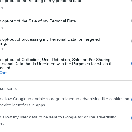
o opt-out of the Sharing of my personal data.
05/12/2017 - 16:15
In
Απίστευτες εικόνες στο Κίεβο:
Οπαδοί του Σαακασβίλι την
o opt-out of the Sale of my Personal Data.
In
"έπεσαν" στους αστυνομικούς
και τον απελευθέρωσαν!
to opt-out of processing my Personal Data for Targeted
ing.
In
Σκηνές χάους στο Κίεβο με την
o opt-out of Collection, Use, Retention, Sale, and/or Sharing
επεισοδιακή απελευθέρωση
ersonal Data that Is Unrelated with the Purposes for which it
Σαακασβίλι από οπαδούς του
lected.
Out
(ΦΩΤΟ-ΒΙΝΤΕΟ)
consents
ΔΙΕΘΝΗ
o allow Google to enable storage related to advertising like cookies on
evice identifiers in apps.
10/10/2017 - 16:57
Ερντογάν: Αποκοιμήθηκε
o allow my user data to be sent to Google for online advertising
μπροστά στις κάμερες!
s.
(ΦΩΤΟ-ΒΙΝΤΕΟ)