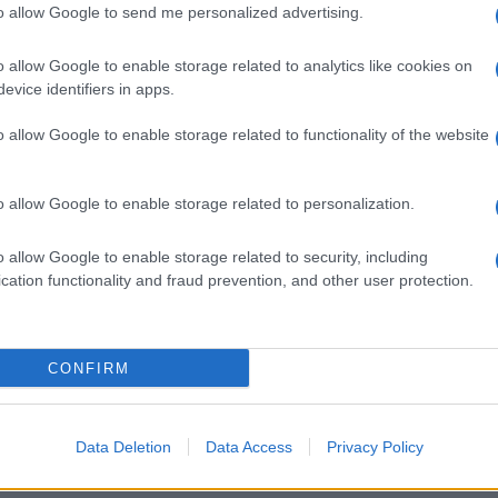
to allow Google to send me personalized advertising.
Καρέ καρέ ο υπνάκος του
o allow Google to enable storage related to analytics like cookies on
Ερντογάν σε συνέντευξη Τύπου
evice identifiers in apps.
(ΦΩΤΟ-ΒΙΝΤΕΟ)
o allow Google to enable storage related to functionality of the website
ΔΙΕΘΝΗ
o allow Google to enable storage related to personalization.
20/06/2017 - 21:31
o allow Google to enable storage related to security, including
Λευκός Οίκος: Οι κυρώσεις
cation functionality and fraud prevention, and other user protection.
κατά της Μόσχας θα
παραμείνουν
CONFIRM
Λευκός Οίκος: Να γιατί
επιβάλλουμε κυρώσεις στη Μόσχα
Data Deletion
Data Access
Privacy Policy