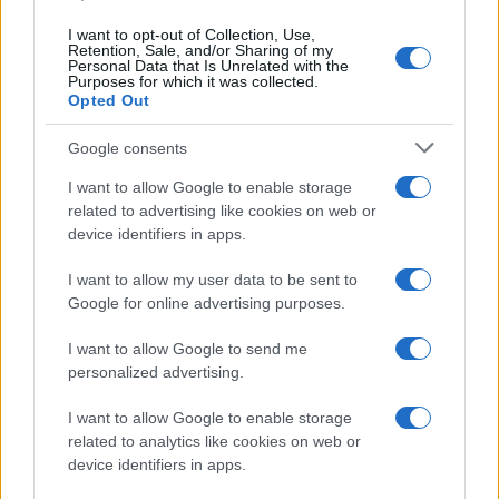
I want to opt-out of Collection, Use,
Retention, Sale, and/or Sharing of my
Personal Data that Is Unrelated with the
Purposes for which it was collected.
Opted Out
Google consents
I want to allow Google to enable storage
related to advertising like cookies on web or
device identifiers in apps.
AUTO - MOTO
I want to allow my user data to be sent to
10/10/2020 - 20:35
Google for online advertising purposes.
Το νέο PEUGEOT e-208 κερδίζει τον
I want to allow Google to send me
τίτλο του «Ηλεκτρικού Αυτοκινήτου της
personalized advertising.
Χρονιάς»
I want to allow Google to enable storage
Το νέο PEUGEOT e-208 κερδίζει τον τίτλο
related to analytics like cookies on web or
του «Ηλεκτρικού Αυτοκινήτου της Χρονιάς»
device identifiers in apps.