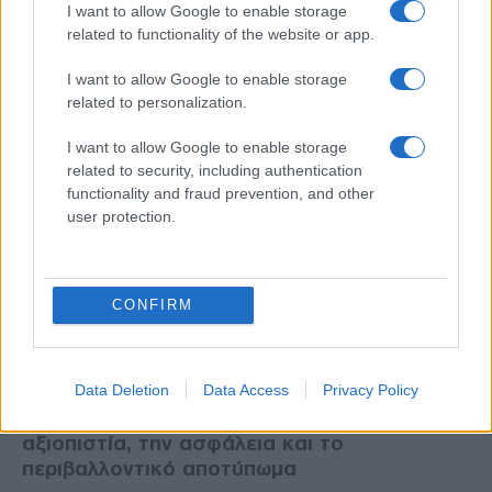
I want to allow Google to enable storage
related to functionality of the website or app.
I want to allow Google to enable storage
related to personalization.
I want to allow Google to enable storage
related to security, including authentication
functionality and fraud prevention, and other
user protection.
AUTO - MOTO
CONFIRM
18/09/2020 - 10:17
Πρώτη σε αξιοπιστία η Peugeot!
Data Deletion
Data Access
Privacy Policy
Κριτήριο του διαγωνισμού η τιμή του
αυτοκινήτου σε συνδυασμό με την
αξιοπιστία, την ασφάλεια και το
περιβαλλοντικό αποτύπωμα