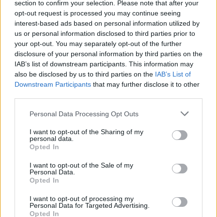
section to confirm your selection. Please note that after your
opt-out request is processed you may continue seeing
interest-based ads based on personal information utilized by
us or personal information disclosed to third parties prior to
your opt-out. You may separately opt-out of the further
disclosure of your personal information by third parties on the
IAB’s list of downstream participants. This information may
also be disclosed by us to third parties on the
IAB’s List of
Downstream Participants
that may further disclose it to other
AUTO - MOTO
third parties.
19/10/2020 - 22:24
Please note that this website/app uses one or more Google
Personal Data Processing Opt Outs
Ευκαιρία για να κάνετε το αγαπημένο
services and may gather and store information including but
not limited to your visit or usage behaviour. You may click to
I want to opt-out of the Sharing of my
σας 205 GTi καινούργιο
personal data.
grant or deny consent to Google and its third-party tags to
Opted In
Για τα 210 χρόνια της Peugeot, η λέσχη
use your data for below specified purposes in below Google
«Aventure PEUGEOT» έχει δημιουργήσει μια
consent section.
I want to opt-out of the Sale of my
νέα δραστηριότητα, την αναπαλαίωση και
Personal Data.
Opted In
πώληση vintage οχημάτων
I want to opt-out of processing my
Personal Data for Targeted Advertising.
Opted In