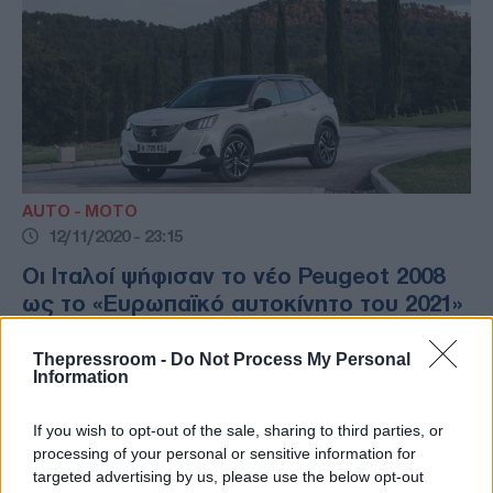
AUTO - MOTO
12/11/2020 - 23:15
Οι Ιταλοί ψήφισαν το νέο Peugeot 2008
ως το «Ευρωπαϊκό αυτοκίνητο του 2021»
«Ευρωπαϊκό αυτοκίνητο του 2021» στην
Thepressroom -
Do Not Process My Personal
Ιταλία αναδείχτηκε το νέο Peugeot 2008
Information
If you wish to opt-out of the sale, sharing to third parties, or
processing of your personal or sensitive information for
targeted advertising by us, please use the below opt-out