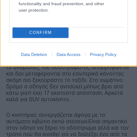
Συμπληρώστε και το βάρος από τέσσερα άτομα
functionality and fraud prevention, and other
και τις αποσκευές.
user protection.
Σημαντικό είναι ότι το άκαμπτο πλαίσιο περιορίζει
τις κλίσεις στις στροφές και εμπνέει εμπιστοσύνη
CONFIRM
στον οδηγό. Το αυτοκίνητο «πατάει» στην
άσφαλτο, στρίβει υποδειγματικά και φρενάρει
τέλεια.
Data Deletion
Data Access
Privacy Policy
Οι ανωμαλίες του οδοστρώματος απορροφώνται
και δεν μεταφέρονται στο εσωτερικό κάνοντας
ακόμη πιο ξεκούραστο το ταξίδι. Στο χωμάτινο
δρόμο ο οδηγός δεν ανησυχεί μήπως βρει από
κάτω γιατί έχει 17 εκατοστά απόσταση. Αρκετά
καλά για SUV αυτοκίνητο.
Ο κινητήρας συνεργάζεται άψογα με το
αυτόματο κιβώτιο οκτώ σχέσεων.Είναι σημαντικό
στον οδηγό να ξέρει το οδόστρωμα αλλά και τον
τρόπο που θα κινηθεί για να διαλέξει ένα από τα