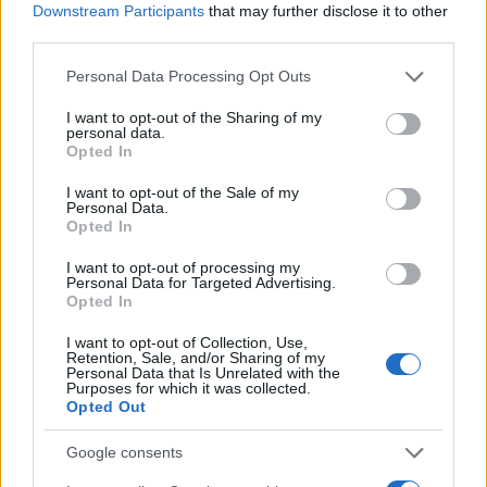
Downstream Participants
that may further disclose it to other
Ο οδηγός ρυθμίζει το κάθισμα και το τιμόνι στα
third parties.
ύψος που θέλει για να έχει καλό οπτικό πεδίο.
Please note that this website/app uses one or more Google
Χωρίς να βγάλει το κλειδί από την τσέπη του,
Personal Data Processing Opt Outs
services and may gather and store information including but
πατάει το κουμπί εκκίνησης, ο κινητήρας παίρνει
not limited to your visit or usage behaviour. You may click to
I want to opt-out of the Sharing of my
μπροστά και το Peugeot 2008 1.5 BlueHDI
personal data.
grant or deny consent to Google and its third-party tags to
ξεκινάει γλυκά και σχεδόν αθόρυβα.
Opted In
use your data for below specified purposes in below Google
consent section.
I want to opt-out of the Sale of my
Personal Data.
Opted In
I want to opt-out of processing my
Personal Data for Targeted Advertising.
Opted In
I want to opt-out of Collection, Use,
Retention, Sale, and/or Sharing of my
Personal Data that Is Unrelated with the
Purposes for which it was collected.
Opted Out
Google consents