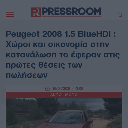
Κεντρική
πλοήγηση
ΠΟΛΙΤΙΚΗ
ΤΟΥΡΚΙΑ
Peugeot 2008 1.5 BlueHDI :
ΟΙΚΟΝΟΜΙΑ
ΕΛΛΑΔΑ
Χώροι και οικονομία στην
ΕΚΚΛΗΣΙΑ
ΑΜΥΝΑ
κατανάλωση το έφεραν στις
ΔΙΕΘΝΗ
ΚΥΠΡΟΣ
πρώτες θέσεις των
MEDIA
LIFESTYLE
πωλήσεων
SPORTS
ΑΥΤΟΔΙΟΙΚΗΣΗ
AUTO - MOTO
ΓΑΣΤΡΟΝΟΜΙΑ
16/04/2021 - 13:06
ΥΓΕΙΑ
ΤΕΧΝΟΛΟΓΙΑ
AUTO - MOTO
ΠΑΡΑΞΕΝΑ
ΖΩΔΙΑ
ΑΡΘΡΟΓΡΑΦΙΑ