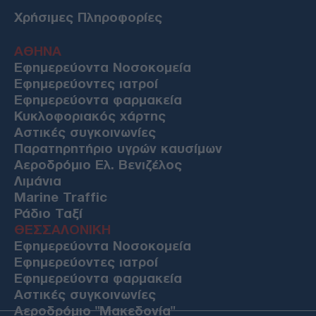
ΔΙΕΘΝΗ
Χρήσιμες Πληροφορίες
07/08/26 - 20:05
Ξεμένει από Patriot η ουκρανική αεράμυνα — «Εφιάλτης»
ΑΘΗΝΑ
για το Κίεβο οι ρωσικοί βαλλιστικοί πύραυλοι
Εφημερεύοντα Νοσοκομεία
ΤΟΥΡΚΙΑ
Εφημερεύοντες ιατροί
07/08/26 - 19:50
Εφημερεύοντα φαρμακεία
Τουρκικός Τύπος: Γιατί οι Τούρκοι προτιμούν μαζικά τα
Κυκλοφοριακός χάρτης
ελληνικά νησιά — Η βίζα εξπρές και οι χαμηλότερες τιμές
Αστικές συγκοινωνίες
ΠΟΛΙΤΙΚΗ
Παρατηρητήριο υγρών καυσίμων
07/08/26 - 19:43
Αεροδρόμιο Ελ. Βενιζέλος
«Αντίο και εις το επανιδείν»: Ολοκληρώθηκε η θητεία του
Λιμάνια
Ισραηλινού πρέσβη Νόαμ Κατζ στην Ελλάδα
Marine Traffic
ΠΟΛΙΤΙΚΗ
Ράδιο Ταξί
07/08/26 - 19:29
ΘΕΣΣΑΛΟΝΙΚΗ
«Εμφύλιος» στο κόμμα Καρυστιανού - Βολές Αυγερινού
Εφημερεύοντα Νοσοκομεία
κατά Γκρατσία για «μέθοδο δολοφονίας χαρακτήρων»
Εφημερεύοντες ιατροί
ΔΙΕΘΝΗ
Εφημερεύοντα φαρμακεία
07/08/26 - 19:04
Αστικές συγκοινωνίες
Ξηρασία στην Ευρώπη: Ιστορική πτώση της στάθμης σε
Αεροδρόμιο "Μακεδονία"
Δούναβη - Ρήνο και ενεργειακός συναγερμός