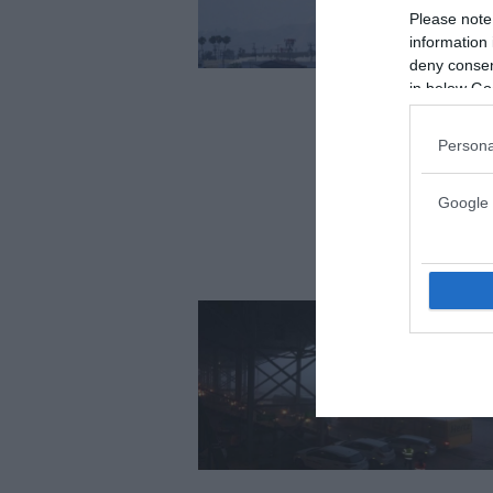
Please note
information 
deny consent
in below Go
Persona
Google 