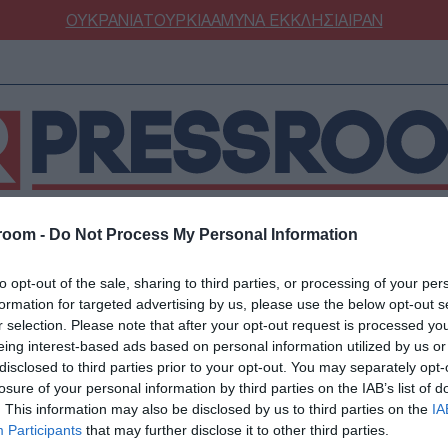
ΟΥΚΡΑΝΙΑ
ΤΟΥΡΚΙΑ
ΑΜΥΝΑ
ΕΚΚΛΗΣΙΑ
ΙΡΑΝ
room -
Do Not Process My Personal Information
ΝΟΜΙΑ
ΕΛΛΑΔΑ
ΕΚΚΛΗΣΙΑ
ΑΜΥΝΑ
ΔΙΕΘΝΗ
ΚΥΠΡ
to opt-out of the sale, sharing to third parties, or processing of your per
ΟΥΡΚΙΑ
ΟΙΚΟΝΟΜΙΑ
formation for targeted advertising by us, please use the below opt-out s
ΜΥΝΑ
ΔΙΕΘΝΗ
r selection. Please note that after your opt-out request is processed y
eing interest-based ads based on personal information utilized by us or
FESTYLE
SPORTS
disclosed to third parties prior to your opt-out. You may separately opt-
ΕΛΛΑΔΑ
ΑΣΤΡΟΝΟΜΙΑ
ΥΓΕΙΑ
losure of your personal information by third parties on the IAB’s list of
02/10/2025 - 10:11
. This information may also be disclosed by us to third parties on the
IA
ΩΔΙΑ
ΑΡΘΡΟΓΡΑΦΙΑ
Ηράκλειο: Αναγκαστική
Participants
that may further disclose it to other third parties.