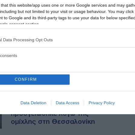
προσγείωση λόγω… μέθης
 that this website/app uses one or more Google services and may gath
including but not limited to your visit or usage behaviour. You may click 
 to Google and its third-party tags to use your data for below specifi
Η 38χρονη, η οποία
ogle consent section.
προγραμμάτιζε διακοπές στην
Αίγυπτο με τον σύζυγο και το
l Data Processing Opt Outs
ανήλικο παιδί τους, με τους
οποίους συνταξίδευε,
consents
παραπέμπεται στην Ελληνική
δικαιοσύνη.
CONFIRM
ΕΛΛΑΔΑ
03/01/2021 - 12:46
Data Deletion
Data Access
Privacy Policy
Αεροσκάφος δεν
προσγειώθηκε λόγω της
ομίχλης στη Θεσσαλονίκη