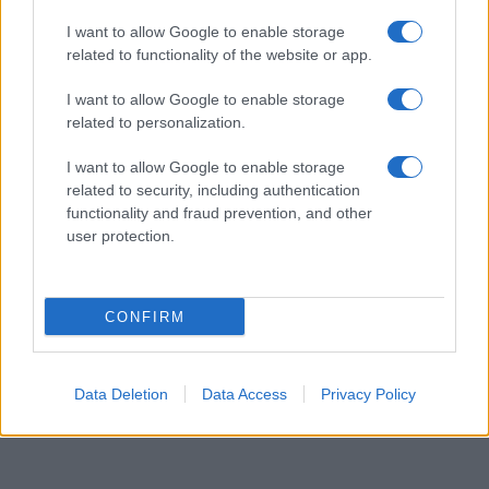
Στο αποκορύφωμά της η έξοδος του Αυγούστου
ΔΙΕΘΝΗ
I want to allow Google to enable storage
08/08/26 - 08:29
related to functionality of the website or app.
Τραμπ: «Απειλή για την εθνική ασφάλεια» η δικαστική
I want to allow Google to enable storage
απόφαση που μπλοκάρει την κατασκευή της αίθουσας
χορού στον Λευκό Οίκο
related to personalization.
ΟΙΚΟΝΟΜΙΑ
I want to allow Google to enable storage
08/08/26 - 08:15
related to security, including authentication
Μετά από μήνες, τον Ιούλη μείωση των τιμών στα σούπερ
functionality and fraud prevention, and other
μάρκετ
user protection.
ΖΩΔΙΑ
07/08/26 - 23:49
Ζώδια: Οι αστρολογικές προβλέψεις για το
Σαββατοκύριακο 8-9 Αυγούστου από την Αλεξάνδρα
CONFIRM
Καρτά
ΕΛΛΑΔΑ
07/08/26 - 23:32
Data Deletion
Data Access
Privacy Policy
Πτήση-θρίλερ της Ryanair με σπασμένο παράθυρο:
Προσφυγές σε ελληνικά και αμερικανικά δικαστήρια από
επιβάτες
ΔΙΕΘΝΗ