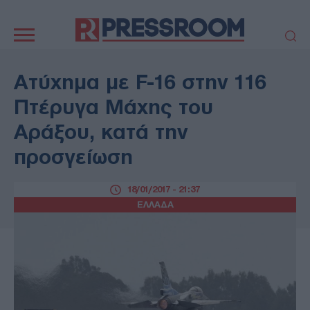
Κεντρική
πλοήγηση
ΠΟΛΙΤΙΚΗ
ΤΟΥΡΚΙΑ
Aτύχημα με F-16 στην 116
ΟΙΚΟΝΟΜΙΑ
ΕΛΛΑΔΑ
Πτέρυγα Μάχης του
ΕΚΚΛΗΣΙΑ
ΑΜΥΝΑ
Αράξου, κατά την
ΔΙΕΘΝΗ
ΚΥΠΡΟΣ
προσγείωση
MEDIA
LIFESTYLE
SPORTS
ΑΥΤΟΔΙΟΙΚΗΣΗ
18/01/2017 - 21:37
AUTO - MOTO
ΓΑΣΤΡΟΝΟΜΙΑ
ΕΛΛΑΔΑ
ΥΓΕΙΑ
ΤΕΧΝΟΛΟΓΙΑ
ΠΑΡΑΞΕΝΑ
ΖΩΔΙΑ
ΑΡΘΡΟΓΡΑΦΙΑ