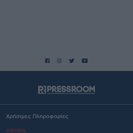
07/08/26 - 23:19
Φωτιά σε υπόγειο καταστήματος στον Άλιμο –
Απομακρύνθηκαν ένοικοι πολυκατοικίας
ΔΙΕΘΝΗ
07/08/26 - 23:11
Κλιμακώνεται η κόντρα Ισπανίας–Ιταλίας για το
μεταναστευτικό: Η Μαδρίτη απαντά με ελέγχους στα
σύνορα
ΔΙΕΘΝΗ
07/08/26 - 22:51
Reuters: Πρόοδος στις συνομιλίες Ομάν–Ιράν για τα
Στενά του Ορμούζ, σύμφωνα με Αμερικανό αξιωματούχο
ΔΙΕΘΝΗ
07/08/26 - 22:29
Στη Σερβία για πρώτη φορά ο Ζελένσκι — Στο επίκεντρο
της ατζέντας ΕΕ, ενέργεια και σχέσεις με τη Ρωσία
ΔΙΕΘΝΗ
07/08/26 - 22:13
Χρήσιμες Πληροφορίες
Τι σηματοδοτεί η αμυντική συμφωνία Σ. Αραβίας,
Τουρκίας και Πακιστάν — Ένα «ισλαμικό ΝΑΤΟ» στα
ΑΘΗΝΑ