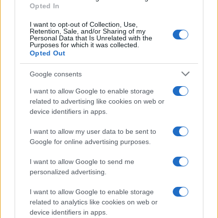
Opted In
ΕΛΛΑΔΑ
I want to opt-out of Collection, Use,
08/08/26 - 10:00
Retention, Sale, and/or Sharing of my
Personal Data that Is Unrelated with the
Ειδικό Χωροταξικό για τον Τουρισμό: Οι νέοι κανόνες για
Purposes for which it was collected.
επενδύσεις, νησιά και προορισμούς υπό πίεση
Opted Out
ΕΛΛΑΔΑ
Google consents
08/08/26 - 09:44
Πόρτο Γερμενό: Ξεκίνησε η μάχη για την αποκατάσταση
I want to allow Google to enable storage
των ζημιών
related to advertising like cookies on web or
ΤΟΥΡΚΙΑ
device identifiers in apps.
08/08/26 - 09:20
Αντίδραση της Τουρκίας στο νέο Χωροταξικό για τον
I want to allow my user data to be sent to
τουρισμό
Google for online advertising purposes.
ΕΛΛΑΔΑ
I want to allow Google to send me
08/08/26 - 08:59
personalized advertising.
Καιρός: στους 39°C η θερμοκρασία και μελτέμια στο
Αιγαίο
I want to allow Google to enable storage
ΕΛΛΑΔΑ
related to analytics like cookies on web or
08/08/26 - 08:42
device identifiers in apps.