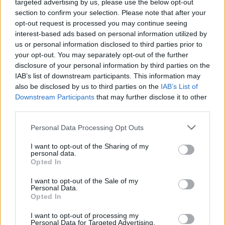
targeted advertising by us, please use the below opt-out
section to confirm your selection. Please note that after your
opt-out request is processed you may continue seeing
interest-based ads based on personal information utilized by
us or personal information disclosed to third parties prior to
your opt-out. You may separately opt-out of the further
disclosure of your personal information by third parties on the
IAB’s list of downstream participants. This information may
also be disclosed by us to third parties on the
IAB’s List of
Downstream Participants
that may further disclose it to other
third parties.
Please note that this website/app uses one or more Google
Personal Data Processing Opt Outs
services and may gather and store information including but
TAGS
not limited to your visit or usage behaviour. You may click to
I want to opt-out of the Sharing of my
personal data.
ΑΤΥΧΗΜΑ
F-16
116 ΠΤΕΡΥΓΑ ΜΑΧΗΣ
ΑΡΑΞΟΣ
grant or deny consent to Google and its third-party tags to
Opted In
ΠΡΟΣΓΕΙΩΣΗ
ΠΙΛΟΤΟΙ
ΟΛΙΣΘΗΡΟΤΗΤΑ
use your data for below specified purposes in below Google
consent section.
I want to opt-out of the Sale of my
Personal Data.
Opted In
Ροή Ειδήσεων
I want to opt-out of processing my
Personal Data for Targeted Advertising.