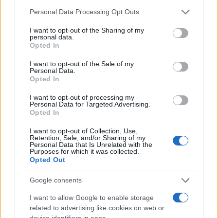
σχέδιο να κυβερνήσουμε και να
Please note that this website/app uses one or more Google
Personal Data Processing Opt Outs
αλλάξουμε την Ελλάδα»
services and may gather and store information including but
not limited to your visit or usage behaviour. You may click to
I want to opt-out of the Sharing of my
Ολοκληρώθηκε η ομιλία του Κυριάκου
personal data.
grant or deny consent to Google and its third-party tags to
Μητσοτάκη για το 11ο Συνέδριο της Νέας
Opted In
use your data for below specified purposes in below Google
Δημοκρατίας, στέλνοντας ηχηρό μήνυμά
consent section.
I want to opt-out of the Sale of my
Personal Data.
Opted In
I want to opt-out of processing my
Personal Data for Targeted Advertising.
Opted In
I want to opt-out of Collection, Use,
Retention, Sale, and/or Sharing of my
Personal Data that Is Unrelated with the
Purposes for which it was collected.
Opted Out
Google consents
I want to allow Google to enable storage
ΠΟΛΙΤΙΚΗ
related to advertising like cookies on web or
17/12/2017 - 14:39
device identifiers in apps.