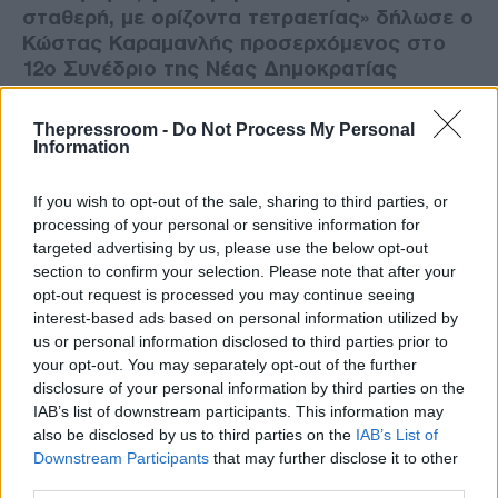
σταθερή, με ορίζοντα τετραετίας» δήλωσε ο
Κώστας Καραμανλής προσερχόμενος στο
12ο Συνέδριο της Νέας Δημοκρατίας
Thepressroom -
Do Not Process My Personal
Information
If you wish to opt-out of the sale, sharing to third parties, or
processing of your personal or sensitive information for
targeted advertising by us, please use the below opt-out
section to confirm your selection. Please note that after your
opt-out request is processed you may continue seeing
interest-based ads based on personal information utilized by
us or personal information disclosed to third parties prior to
your opt-out. You may separately opt-out of the further
disclosure of your personal information by third parties on the
ΠΟΛΙΤΙΚΗ
IAB’s list of downstream participants. This information may
also be disclosed by us to third parties on the
IAB’s List of
17/12/2017 - 15:43
Downstream Participants
that may further disclose it to other
Κυρ. Μητσοτάκης: «Έτοιμοι και με
third parties.