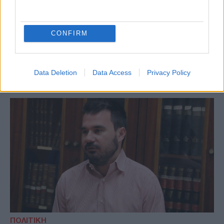
Σημαντική επιτυχία του Σάκη Ιωαννίδη -
Δείτε τι έγραψε στο Facebook
CONFIRM
Σ. Ιωαννίδης, όχι μόνο δεν υπέστη ήττα
όπως αρκετοί ανέμεναν αλλά κατέγραψε μια
ιδιαιτέρως ισχυρή παρουσία
Data Deletion
Data Access
Privacy Policy
ΠΟΛΙΤΙΚΗ