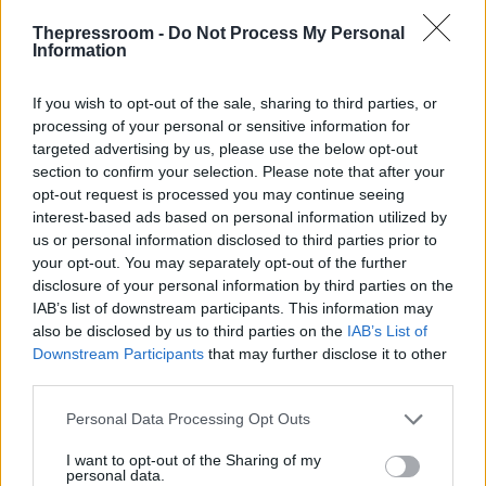
εργαλείο στρατηγικής για την Άγκυρα, η
Thepressroom -
Do Not Process My Personal
οποία, εν μέσω της παγκόσμιας ανησυχίας
Information
για τον πόλεμο στο Ιράν, επιχειρεί να
αυτοπαρουσιαστεί ως ο απόλυτος εγγυητής
If you wish to opt-out of the sale, sharing to third parties, or
της σταθερότητας στην περιοχή.
processing of your personal or sensitive information for
targeted advertising by us, please use the below opt-out
section to confirm your selection. Please note that after your
opt-out request is processed you may continue seeing
interest-based ads based on personal information utilized by
us or personal information disclosed to third parties prior to
your opt-out. You may separately opt-out of the further
disclosure of your personal information by third parties on the
IAB’s list of downstream participants. This information may
also be disclosed by us to third parties on the
IAB’s List of
Downstream Participants
that may further disclose it to other
third parties.
Please note that this website/app uses one or more Google
Personal Data Processing Opt Outs
services and may gather and store information including but
ΠΟΛΙΤΙΚΗ
not limited to your visit or usage behaviour. You may click to
I want to opt-out of the Sharing of my
personal data.
09/04/2026 - 14:21
grant or deny consent to Google and its third-party tags to