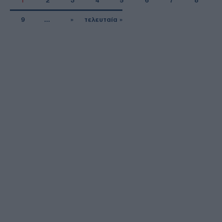
1
2
3
4
5
6
7
8
9
…
»
τελευταία »