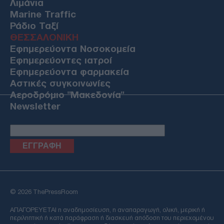
Λιμάνια
Marine Traffic
Ράδιο Ταξί
ΘΕΣΣΑΛΟΝΙΚΗ
Εφημερεύοντα Νοσοκομεία
Εφημερεύοντες ιατροί
Εφημερεύοντα φαρμακεία
Αστικές συγκοινωνίες
Αεροδρόμιο "Μακεδονία"
Newsletter
Email
© 2026 ThePressRoom
ΑΠΑΓΟΡΕΥΕΤΑΙ η αναδημοσίευση, η αναπαραγωγή, ολική, μερική ή
περιληπτική ή κατά παράφραση ή διασκευή απόδοση του περιεχομένου