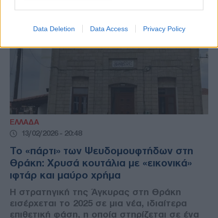
Data Deletion
Data Access
Privacy Policy
ΕΛΛΑΔΑ
13/02/2026 - 20:48
Το «πάρτι» των Ψευδομουφτήδων στη
Θράκη: Χρυσά κουτάλια με «εικονικά»
ιφτάρ και μαύρο χρήμα
Η στρατηγική της Άγκυρας στη Θράκη
εισέρχεται το 2025 σε μια νέα, ιδιαίτερα
επιθετική φάση, η οποία στηρίζεται σε ένα