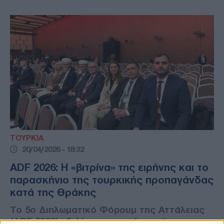
ΤΟΥΡΚΙΑ
20/04/2026 - 18:32
ADF 2026: Η «βιτρίνα» της ειρήνης και το
παρασκήνιο της τουρκικής προπαγάνδας
κατά της Θράκης
Το 5ο Διπλωματικό Φόρουμ της Αττάλειας
(ADF 2026) εξελίσσεται σε ένα κρίσιμο