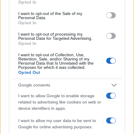
Opted In
use your data for below specified purposes in below Google
Το ΥΠΕΞ απαντά στην Άγκυρα για τη
consent section.
I want to opt-out of the Sale of my
Θράκη: Η Συνθήκη της Λωζάνης δεν
Personal Data.
προβλέπει εκλογή μουφτήδων από τη
Opted In
μειονότητα
I want to opt-out of processing my
Personal Data for Targeted Advertising.
Απάντηση στην ανακοίνωση του τουρκικού
Opted In
ΥΠΕΞ για τη μουσουλμανική μειονότητα της
Θράκης εξέδωσε η Αθήνα υπογραμμίζοντας
I want to opt-out of Collection, Use,
Retention, Sale, and/or Sharing of my
ότι το νομικό καθεστώς της καθορίζεται
Personal Data that Is Unrelated with the
Purposes for which it was collected.
από τη Συνθήκη της Λωζάννης του 1923.
Opted Out
Google consents
I want to allow Google to enable storage
related to advertising like cookies on web or
device identifiers in apps.
I want to allow my user data to be sent to
Google for online advertising purposes.