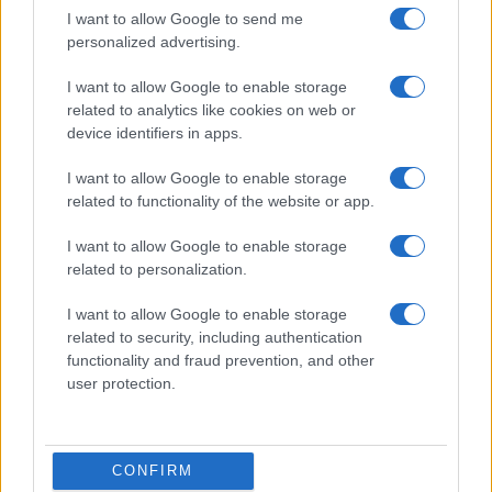
I want to allow Google to send me
personalized advertising.
I want to allow Google to enable storage
ΕΛΛΑΔΑ
related to analytics like cookies on web or
03/04/2026 - 10:11
device identifiers in apps.
Σκάνδαλο στη Θράκη: «Μαύρο χρήμα»
I want to allow Google to enable storage
από την Προύσα πίσω από τα πολυτελή
related to functionality of the website or app.
δείπνα Ιφτάρ στη Ροδόπη
I want to allow Google to enable storage
Η σύλληψη του Μητροπολιτικού Δημάρχου
related to personalization.
Προύσας, Μουσταφά Μποζμπέι, από τις
τουρκικές αρχές για δωροδοκία και
I want to allow Google to enable storage
συμμετοχή σε εγκληματική οργάνωση,
related to security, including authentication
ξετύλιξε το νήμα μιας διαδρομής
functionality and fraud prevention, and other
παράνομων κεφαλαίων που κατέληγαν στη
user protection.
Θράκη για την ενίσχυση της τουρκικής
«ήπιας ισχύος».
CONFIRM