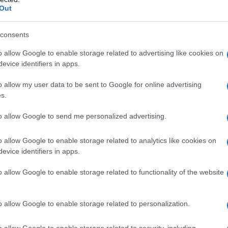
Γκε
ία ιδρύθηκε από τον Νετσμετίν Ερμπακάν και
Out
κατ
 του κυβερνώντος κόμματος της Τουρκίας,
Δ
ονική μελέτη του Uri Rosenberg στο Journal
consents
o allow Google to enable storage related to advertising like cookies on
Συρ
evice identifiers in apps.
έκρ
ακή ρητορική μετάλλαξη της οργάνωσης, η
Δαμ
ση στη μετανάστευση προς τη Δύση τη
Δ
o allow my user data to be sent to Google for online advertising
ετική γλώσσα περί ισλαμικής επικράτησης τη
s.
ήσει από το 1990 έως σήμερα ένα πιο
Was
ντρώνεται στα ανθρώπινα δικαιώματα και την
to allow Google to send me personalized advertising.
Τζέ
ώντας ουσιαστικά ως ένα αποτελεσματικό
προ
o allow Google to enable storage related to analytics like cookies on
Δ
evice identifiers in apps.
χία σε ευρωπαϊκό επίπεδο, καθώς συνδέεται
o allow Google to enable storage related to functionality of the website
Σλο
ελφότητα. Απόρρητη έκθεση των γαλλικών
42,
ει το δίκτυο ως μια συγκεντρωτική
Δ
ο του Κεμάλ Εργκούν, ο οποίος βρίσκεται σε
o allow Google to enable storage related to personalization.
αι τη γαλλική κρατική υπηρεσία Diyanet, με
Τεχ
τής της στρατηγικής την ανέγερση του
o allow Google to enable storage related to security, including