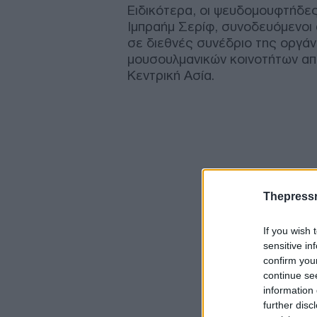
Ειδικότερα, οι ψευδομουφτήδε
Ιμπραήμ Σερίφ, συνοδευόμενοι
σε διεθνές συνέδριο της οργά
μουσουλμανικών κοινοτήτων από
Κεντρική Ασία.
Thepress
If you wish 
sensitive in
confirm you
continue se
information 
further disc