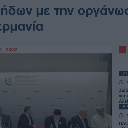
δων με την οργάνωση
ερμανία
 - 23:32
Ζ
Ζώδ
για
Αλε
S
ΠΑΟ