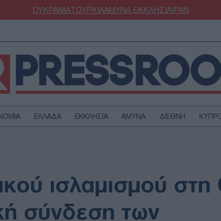
ΟΥΚΡΑΝΙΑ
ΤΟΥΡΚΙΑ
ΑΜΥΝΑ
ΕΚΚΛΗΣΙΑ
ΙΡΑΝ
ΝΟΜΙΑ
ΕΛΛΑΔΑ
ΕΚΚΛΗΣΙΑ
ΑΜΥΝΑ
ΔΙΕΘΝΗ
ΚΥΠΡ
ΟΥΡΚΙΑ
ΟΙΚΟΝΟΜΙΑ
ΜΥΝΑ
ΔΙΕΘΝΗ
FESTYLE
SPORTS
τικού ισλαμισμού στη
ΑΣΤΡΟΝΟΜΙΑ
ΥΓΕΙΑ
ΩΔΙΑ
ΑΡΘΡΟΓΡΑΦΙΑ
κή σύνδεση των