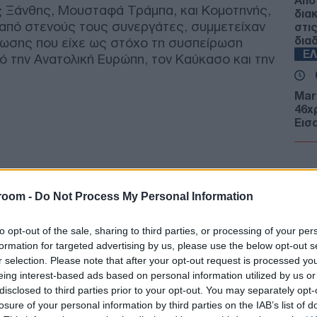
Από
ς Ξάνθης, Μουσταφά Τράμπα, και Κομοτηνής,
δια
 από στενούς τους συνεργάτες, συμμετείχαν
στι
δια
νωσης που είχε ως στόχο τη συσπείρωση
Ε
 την Ανατολική Ευρώπη, τον Καύκασο και την
Mar
46χ
Εισ
Α
DHC
κατ
room -
Do Not Process My Personal Information
σύγ
αερ
to opt-out of the sale, sharing to third parties, or processing of your per
Α
formation for targeted advertising by us, please use the below opt-out s
r selection. Please note that after your opt-out request is processed y
ΓΕΕ
eing interest-based ads based on personal information utilized by us or
προ
disclosed to third parties prior to your opt-out. You may separately opt-
F-16
losure of your personal information by third parties on the IAB’s list of
Ε