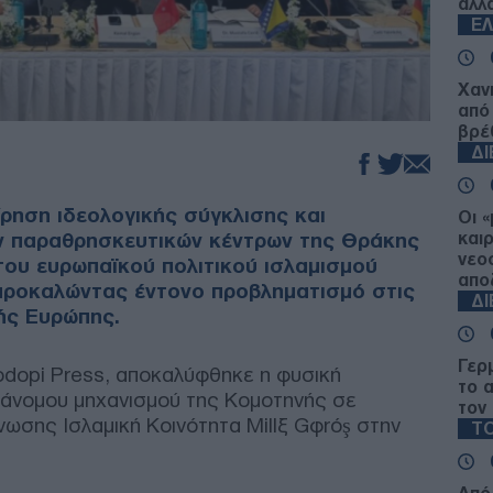
αλλ
Ε
Χαν
από
βρέ
Δ
ίρηση ιδεολογικής σύγκλισης και
Οι 
ν παραθρησκευτικών κέντρων της Θράκης
και
νεο
του ευρωπαϊκού πολιτικού ισλαμισμού
απο
 προκαλώντας έντονο προβληματισμό στις
Δ
ής Ευρώπης.
Γερ
dopi Press, αποκαλύφθηκε η φυσική
το 
άνομου μηχανισμού της Κομοτηνής σε
τον
νωσης Ισλαμική Κοινότητα Millî Görüş στην
ΤΟ