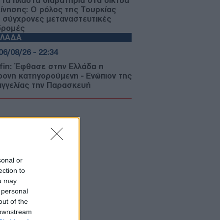
 τα πλαστά διαβατήρια στα δίκτυα
κίνησης: Ο ρόλος της Τουρκίας
ς σύγχρονες μεταναστευτικές
δρομές
ΛΛΑΔΑ
06/08/26 - 22:34
fin: Έφθασε στην Ελλάδα η
ρονη κατηγορούμενη - Ενώπιον της
αγγελίας την Παρασκευή
ΜΥΝΑ
06/08/26 - 22:26
-515: Άρχισε στον Καναδά η
ασκευή του πρώτου ελληνικού
χρονου δασοπυροσβεστικού
οσκάφους
sonal or
ΜΥΝΑ
ection to
06/08/26 - 22:17
ou may
ΘΑ: Σοβαρές τουρκικές
 personal
κλήσεις στο Αιγαίο, με οπλισμένα
out of the
, εμπλοκή, UAV και ATR-72!
 downstream
ΛΛΑΔΑ