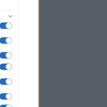
λζενκίρχεν - Σε σοβαρή
άσταση 3 εξ' αυτών
ΙΕΘΝΗ
06/08/26 - 20:50
ία: Νεκροί και τραυματίες από
ηξη σε λεωφορείο κοντά στη
ασκό
ΙΕΘΝΗ
06/08/26 - 20:50
hington Post: Ο Τραμπ θέλει τον
ι Ντι Βανς υποψήφιο για την
εδρία το 2028
ΙΕΘΝΗ
06/08/26 - 20:17
βακία: Ιστορικό ρεκόρ ζέστης με
2 βαθμούς Κελσίου
ΙΕΘΝΗ
06/08/26 - 20:03
εράνη προς χώρες του Κόλπου: