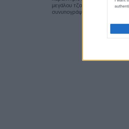
μεγάλου τζαμιού στο Στρασβού
authenti
συνυπογράψει τη γαλλική Χάρτα