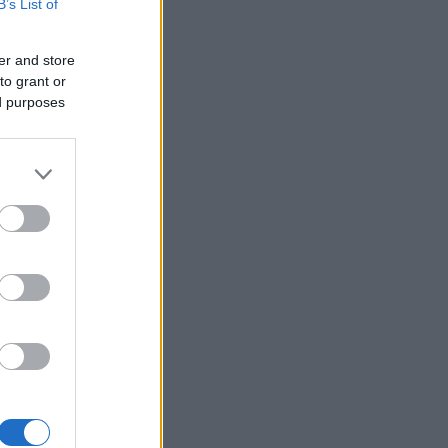
B’s List of
06/08/26 - 22:13
ρωση Τζόκερ 3102 (6/8/2026):
er and store
ί είναι οι τυχεροί αριθμοί που
to grant or
δίζουν
ed purposes
ΙΕΘΝΗ
06/08/26 - 22:03
: Το Ιρανικό κοινοβούλιο εξετάζει
 απαγόρευση διέλευσης
ρικανικών και ισραηλινών πλοίων
 το Ορμούζ
ΛΛΑΔΑ
06/08/26 - 21:31
καγιές: Ολοκληρώθηκαν 325
οψίες σε πληγείσες περιοχές -
τάλληλα κρίθηκαν 118 κτήρια
ΙΕΘΝΗ
06/08/26 - 21:07
μανία: Τουλάχιστον 25 τραυματίες
 σύγκρουση τραμπ στο