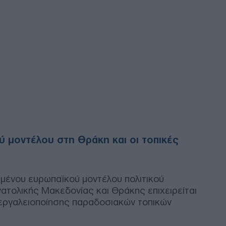
Κλι
Ουκ
και
Δ
Πολ
κυβ
Του
ΠΟ
Κόμ
 μοντέλου στη Θράκη και οι τοπικές
εσω
απο
«αρ
Δ
μένου ευρωπαϊκού μοντέλου πολιτικού
νατολικής Μακεδονίας και Θράκης επιχειρείται
Βανς
εργαλειοποίησης παραδοσιακών τοπικών
δια
εξα