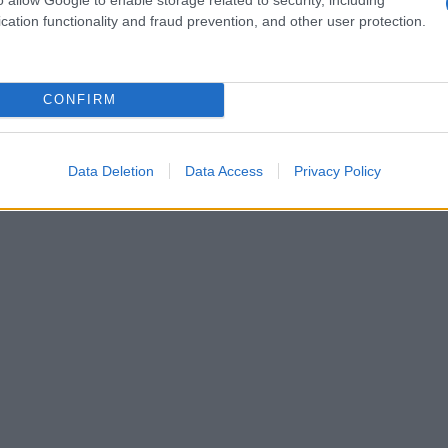
Πεί
ργο και την άρνηση της οργάνωσης να
cation functionality and fraud prevention, and other user protection.
επι
 Αρχών για το Ισλάμ.
αντί
Δ
CONFIRM
Ζελ
για
ρωσ
Data Deletion
Data Access
Privacy Policy
Ε
Στη
κατ
Mar
Δ
Οι 
πρέ
έντ
Δ