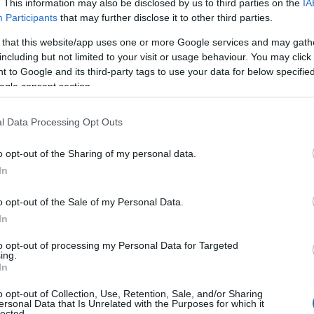
. This information may also be disclosed by us to third parties on the
IA
Participants
that may further disclose it to other third parties.
Κλή
 that this website/app uses one or more Google services and may gath
Αυτο
including but not limited to your visit or usage behaviour. You may click 
κερ
 to Google and its third-party tags to use your data for below specifi
Δ
ogle consent section.
Fars
l Data Processing Opt Outs
την
αμε
o opt-out of the Sharing of my personal data.
από
In
Ε
o opt-out of the Sale of my Personal Data.
Πυρ
In
αυτ
οι δύο άνδρες πραγματοποίησαν κατ’ ιδίαν
Ακα
to opt-out of processing my Personal Data for Targeted
δρο της οργάνωσης, Κεμάλ Εργκούν,
Δ
ing.
In
πικοινωνίας τους, σε μια επαφή όπου κομβικό
εχος του δικτύου, Σερίφ Ασλάν.
o opt-out of Collection, Use, Retention, Sale, and/or Sharing
Γερ
ersonal Data that Is Unrelated with the Purposes for which it
από
lected.