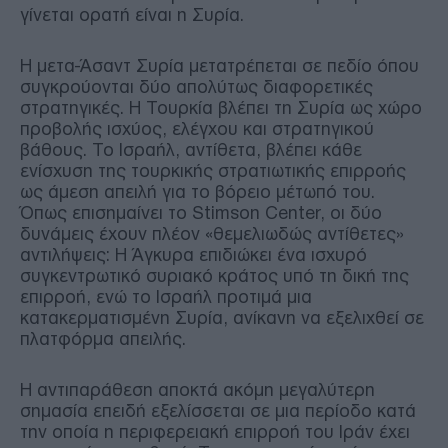
γίνεται ορατή είναι η Συρία.
Η μετα-Άσαντ Συρία μετατρέπεται σε πεδίο όπου
συγκρούονται δύο απολύτως διαφορετικές
στρατηγικές. Η Τουρκία βλέπει τη Συρία ως χώρο
προβολής ισχύος, ελέγχου και στρατηγικού
βάθους. Το Ισραήλ, αντίθετα, βλέπει κάθε
ενίσχυση της τουρκικής στρατιωτικής επιρροής
ως άμεση απειλή για το βόρειο μέτωπό του.
Όπως επισημαίνει το Stimson Center, οι δύο
δυνάμεις έχουν πλέον «θεμελιωδώς αντίθετες»
αντιλήψεις: Η Άγκυρα επιδιώκει ένα ισχυρό
συγκεντρωτικό συριακό κράτος υπό τη δική της
επιρροή, ενώ το Ισραήλ προτιμά μια
κατακερματισμένη Συρία, ανίκανη να εξελιχθεί σε
πλατφόρμα απειλής.
Η αντιπαράθεση αποκτά ακόμη μεγαλύτερη
σημασία επειδή εξελίσσεται σε μια περίοδο κατά
την οποία η περιφερειακή επιρροή του Ιράν έχει