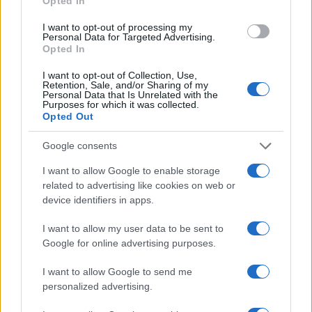
Opted In
αρμενικών οργανώσεων στις ΗΠΑ, οι οποίες
αντιμετωπίζουν πλέον την Τουρκία όχι απλώς ως
I want to opt-out of processing my
Personal Data for Targeted Advertising.
έναν δύσκολο σύμμαχο, αλλά ως έναν
Opted In
παράγοντα που μπορεί να διαταράξει τη
στρατηγική ισορροπία στην Ανατολική Μεσόγειο
I want to opt-out of Collection, Use,
και τη Μέση Ανατολή.
Retention, Sale, and/or Sharing of my
Personal Data that Is Unrelated with the
Purposes for which it was collected.
Opted Out
Το βαθύτερο ερώτημα, επομένως, δεν είναι μόνο
τι θα πουλήσουν οι ΗΠΑ στην Τουρκία. Είναι τι
Google consents
είδους Τουρκία επιλέγουν να ενισχύσουν. Μια
Τουρκία που εξακολουθεί να διατηρεί τους S-
I want to allow Google to enable storage
400, αμφισβητεί συστηματικά την Ελλάδα και την
related to advertising like cookies on web or
Κύπρο, προβάλλει αναθεωρητικές διεκδικήσεις
device identifiers in apps.
στην Ανατολική Μεσόγειο και επιχειρεί να
αναδειχθεί σε ηγεμονική δύναμη του
I want to allow my user data to be sent to
μουσουλμανικού κόσμου δεν μπορεί να
Google for online advertising purposes.
αντιμετωπίζεται ως ένας ακόμη «δύσκολος
σύμμαχος».
I want to allow Google to send me
personalized advertising.
Όπως επισημαίνει το Brookings, η αντιπαλότητα