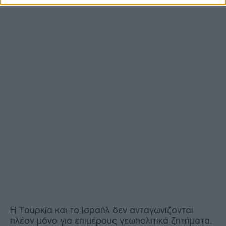
Η Τουρκία και το Ισραήλ δεν ανταγωνίζονται
πλέον μόνο για επιμέρους γεωπολιτικά ζητήματα.