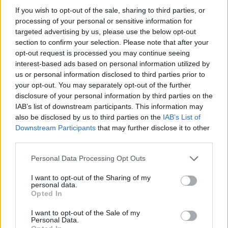
αβεβαιότητα, που δημιουργεί η συναλλακτική
If you wish to opt-out of the sale, sharing to third parties, or
αντίληψη της εξωτερικής πολιτικής η οποία
processing of your personal or sensitive information for
χαρακτηρίζει την προσέγγιση Τραμπ. Μια
targeted advertising by us, please use the below opt-out
προσέγγιση, που κλονίζει τις βεβαιότητες των
section to confirm your selection. Please note that after your
παραδοσιακών συμμάχων των ΗΠΑ, με το Ισραήλ
opt-out request is processed you may continue seeing
να προειδοποιεί, ότι μια τέτοια ανατροπή θα
interest-based ads based on personal information utilized by
έπληττε καίρια την ποιοτική στρατιωτική του
us or personal information disclosed to third parties prior to
υπεροχή.
your opt-out. You may separately opt-out of the further
disclosure of your personal information by third parties on the
IAB’s list of downstream participants. This information may
Το Κογκρέσο παραμένει το πεδίο, όπου οι
also be disclosed by us to third parties on the
IAB’s List of
αντιθέσεις αυτές αποκρυσταλλώνονται.
Downstream Participants
that may further disclose it to other
Διακομματικές παρεμβάσεις, όπως εκείνες των
third parties.
βουλευτών Μάικ Λόουλερ (μέλος των
Ρεμπουμπλικάνων) και Μπραντ Σέρμαν (μέλος των
Please note that this website/app uses one or more Google
Personal Data Processing Opt Outs
Δημοκρατικών), καταδεικνύουν την αυξανόμενη
services and may gather and store information including but
ανησυχία για την αντιισραηλινή ρητορική της
not limited to your visit or usage behaviour. You may click to
I want to opt-out of the Sharing of my
Άγκυρας και τη συνολική στρατηγική της
personal data.
grant or deny consent to Google and its third-party tags to
συμπεριφορά. Η στάση αυτή αποκτά ακόμη
Opted In
use your data for below specified purposes in below Google
μεγαλύτερη βαρύτητα όταν συμπίπτει με τις
consent section.
I want to opt-out of the Sale of my
έντονες επιφυλάξεις σημαντικού τμήματος του
Personal Data.
φιλοϊσραηλινού λόμπι, αλλά και των ελληνικών και