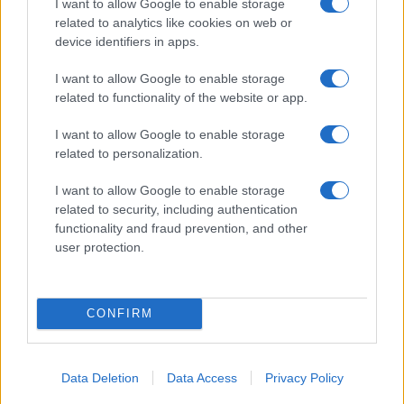
Τουρκίας-Ισραήλ αποτελεί πλέον έναν δομικό
I want to allow Google to enable storage
περιορισμό, που επηρεάζει σχεδόν κάθε
related to analytics like cookies on web or
περιφερειακό φάκελο: από τη Συρία και την
device identifiers in apps.
Ανατολική Μεσόγειο έως τις ισορροπίες στην
I want to allow Google to enable storage
Ουάσιγκτον. Πρόκειται για μια αντιπαράθεση που
related to functionality of the website or app.
δεν αφορά μόνο τη Γάζα ή τη σκληρή ρητορική
του Ερντογάν. Αφορά τη διαμόρφωση της νέας
I want to allow Google to enable storage
αρχιτεκτονικής ισχύος στη Μέση Ανατολή και το
related to personalization.
ποιος θα διαδραματίσει τον πρωταγωνιστικό
ρόλο σε αυτήν.
I want to allow Google to enable storage
related to security, including authentication
functionality and fraud prevention, and other
user protection.
CONFIRM
Data Deletion
Data Access
Privacy Policy