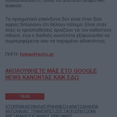
πολλαπλασιαστή, παύει να αποτελεί θεωρητική
άσκηση.
Το πραγματικά επικίνδυνο δεν είναι όταν δύο
χώρες δηλώνουν ότι θέλουν πόλεμο. Είναι όταν
όλες οι προϋποθέσεις αρχίζουν να τον καθιστούν
πιθανό, ενώ η διεθνής κοινότητα εξακολουθεί να
συμπεριφέρεται σαν να παραμένει αδιανόητος.
ΠΗΓΗ:
tomanifesto.gr
ΑΚΟΛΟΥΘΗΣΤΕ ΜΑΣ ΣΤΟ GOOGLE
NEWS ΚΑΝΟΝΤΑΣ ΚΛΙΚ ΕΔΩ
TAGS
ΤΟΥΡΚΙΑ
ΙΣΡΑΗΛ
ΣΥΡΙΑ
ΜΕΣΗ ΑΝΑΤΟΛΗ
ΗΠΑ
ΝΤΟΝΑΛΝΤ ΤΡΑΜΠ
ΡΕΤΖΕΠ ΤΑΓΙΠ ΕΡΝΤΟΓΑΝ
ΝΕΤΑΝΙΑΧΟΥ
ΓΙΑΝΝΗΣ ΜΙΧΕΛΑΚΗΣ