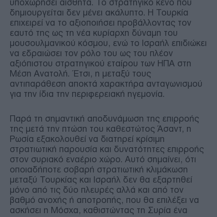
υποχωρήσει αισθητά. Το στρατηγικό κενό που
δημιουργείται δεν μένει ακάλυπτο. Η Τουρκία
επιχειρεί να το αξιοποιήσει προβάλλοντας τον
εαυτό της ως τη νέα κυρίαρχη δύναμη του
μουσουλμανικού κόσμου, ενώ το Ισραήλ επιδιώκει
να εδραιώσει τον ρόλο του ως του πλέον
αξιόπιστου στρατηγικού εταίρου των ΗΠΑ στη
Μέση Ανατολή. Έτσι, η μεταξύ τους
αντιπαράθεση αποκτά χαρακτήρα ανταγωνισμού
για την ίδια την περιφερειακή ηγεμονία.
Παρά τη σημαντική αποδυνάμωση της επιρροής
της μετά την πτώση του καθεστώτος Άσαντ, η
Ρωσία εξακολουθεί να διατηρεί κρίσιμη
στρατιωτική παρουσία και δυνατότητες επιρροής
στον συριακό εναέριο χώρο. Αυτό σημαίνει, ότι
οποιαδήποτε σοβαρή στρατιωτική κλιμάκωση
μεταξύ Τουρκίας και Ισραήλ δεν θα εξαρτηθεί
μόνο από τις δύο πλευρές αλλά και από τον
βαθμό ανοχής ή αποτροπής, που θα επιλέξει να
ασκήσει η Μόσχα, καθιστώντας τη Συρία ένα