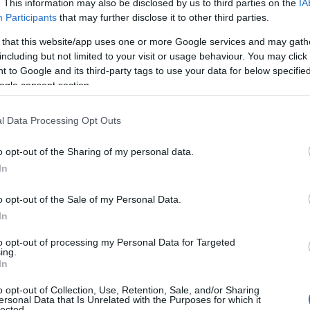
. This information may also be disclosed by us to third parties on the
IA
ΗΠΑ
Participants
that may further disclose it to other third parties.
για 
μετ
 that this website/app uses one or more Google services and may gath
φώτ
including but not limited to your visit or usage behaviour. You may click 
Ο
 to Google and its third-party tags to use your data for below specifi
ogle consent section.
Οικ
πλη
l Data Processing Opt Outs
άνο
Ε
o opt-out of the Sharing of my personal data.
In
Φρί
o opt-out of the Sale of my Personal Data.
φέρ
για
In
Δ
to opt-out of processing my Personal Data for Targeted
ing.
In
Γερ
ι ότι η ηγεσία της Τεχεράνης διατηρεί την
το 
τα στους Αμερικανούς και δεν προτίθεται να
o opt-out of Collection, Use, Retention, Sale, and/or Sharing
για
ersonal Data that Is Unrelated with the Purposes for which it
βίωσή της και την αναγνώριση του ελέγχου
Δ
lected.