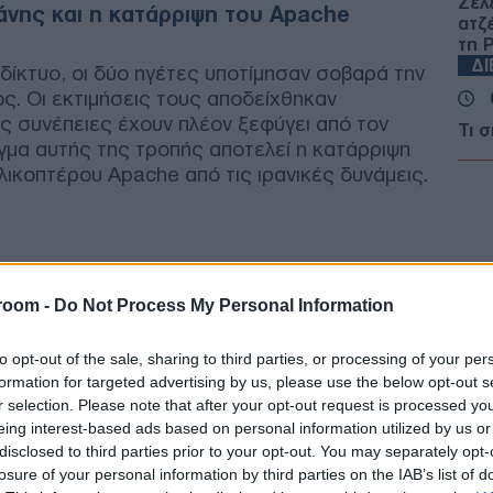
Ζελ
άνης και η κατάρριψη του Apache
ατζ
τη 
Δ
 δίκτυο, οι δύο ηγέτες υποτίμησαν σοβαρά την
ς. Οι εκτιμήσεις τους αποδείχθηκαν
ές συνέπειες έχουν πλέον ξεφύγει από τον
Τι 
γμα αυτής της τροπής αποτελεί η κατάρριψη
Σ. 
λικοπτέρου Apache από τις ιρανικές δυνάμεις.
Ένα
ΤΟ
Νέα
μετ
Του
room -
Do Not Process My Personal Information
Δ
to opt-out of the sale, sharing to third parties, or processing of your per
formation for targeted advertising by us, please use the below opt-out s
ΗΠΑ
r selection. Please note that after your opt-out request is processed y
κυρ
έως
eing interest-based ads based on personal information utilized by us or
Δ
disclosed to third parties prior to your opt-out. You may separately opt-
losure of your personal information by third parties on the IAB’s list of