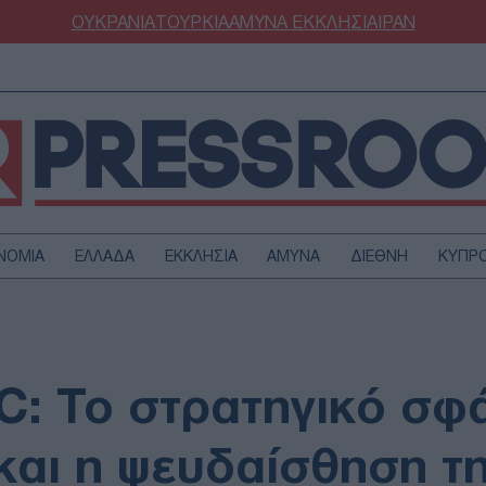
ΟΥΚΡΑΝΙΑ
ΤΟΥΡΚΙΑ
ΑΜΥΝΑ
ΕΚΚΛΗΣΙΑ
ΙΡΑΝ
ΝΟΜΙΑ
ΕΛΛΑΔΑ
ΕΚΚΛΗΣΙΑ
ΑΜΥΝΑ
ΔΙΕΘΝΗ
ΚΥΠΡ
ΟΥΡΚΙΑ
ΟΙΚΟΝΟΜΙΑ
ΜΥΝΑ
ΔΙΕΘΝΗ
FESTYLE
SPORTS
: Το στρατηγικό σφά
ΑΣΤΡΟΝΟΜΙΑ
ΥΓΕΙΑ
ΩΔΙΑ
ΑΡΘΡΟΓΡΑΦΙΑ
και η ψευδαίσθηση τ