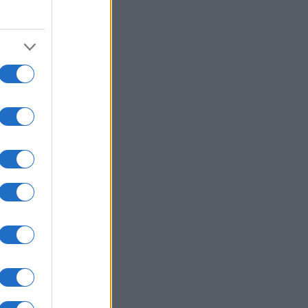
07/08/26 - 20:05
ένει από Patriot η ουκρανική
άμυνα — «Εφιάλτης» για το Κίεβο
ωσικοί βαλλιστικοί πύραυλοι
ΥΡΚΙΑ
07/08/26 - 19:50
κικός Τύπος: Γιατί οι Τούρκοι
τιμούν μαζικά τα ελληνικά νησιά —
ίζα εξπρές και οι χαμηλότερες
ς
ΛΙΤΙΚΗ
07/08/26 - 19:43
ίο και εις το επανιδείν»:
κληρώθηκε η θητεία του
αηλινού πρέσβη Νόαμ Κατζ στην
άδα
ΛΙΤΙΚΗ
07/08/26 - 19:29
φύλιος» στο κόμμα Καρυστιανού -