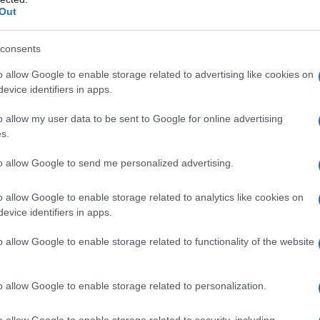
 Στενά του Ορμούζ ως τη μοναδική διέξοδο
Out
Ξεμ
consents
αερ
ποτρέποντας έτσι μια πολύ πιο σκληρή
οι ρ
o allow Google to enable storage related to advertising like cookies on
ΤΟ
ηση— ο Λευκός Οίκος καλείται τώρα να
evice identifiers in apps.
ει να δείξει πυγμή χωρίς όμως να τινάξει στον
ής, αναποτελεσματική διπλωματική διαδικασία.
o allow my user data to be sent to Google for online advertising
Τουρ
s.
προ
Η β
λέμου
τιμέ
to allow Google to send me personalized advertising.
ΠΟ
 μια μελλοντική συμφωνία για το άνοιγμα των
o allow Google to enable storage related to analytics like cookies on
υθέτηση του πυρηνικού προγράμματος της
evice identifiers in apps.
«Αντ
 με την αμερικανική κοινή γνώμη, η οποία δεν
Ολο
όσο ο ίδιος όσο και ο Νετανιάχου έρχονται
o allow Google to enable storage related to functionality of the website
Ισρ
μάθημα της ιστορίας: είναι πάντα πολύ πιο
Ελλ
εμο παρά να τον τερματίσεις με μια καθαρή
ΠΟ
o allow Google to enable storage related to personalization.
«Εμ
o allow Google to enable storage related to security, including