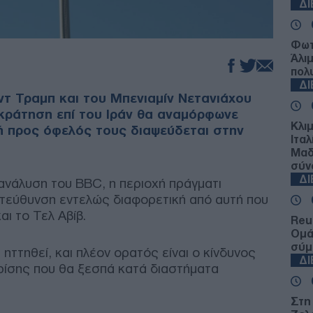
Δ
Φωτ
Άλι
πολ
Δ
τ Τραμπ και του Μπενιαμίν Νετανιάχου
ικράτηση επί του Ιράν θα αναμόρφωνε
Κλι
ή προς όφελός τους διαψεύδεται στην
Ιταλ
Μαδ
σύν
Δ
νάλυση του BBC, η περιοχή πράγματι
ατεύθυνση εντελώς διαφορετική από αυτή που
αι το Τελ Αβίβ.
Reu
Ομά
σύμ
 ηττηθεί, και πλέον ορατός είναι ο κίνδυνος
Δ
ρίσης που θα ξεσπά κατά διαστήματα
Στη