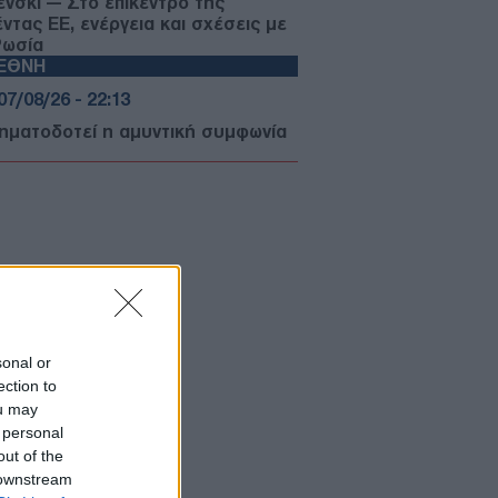
ένσκι — Στο επίκεντρο της
έντας ΕΕ, ενέργεια και σχέσεις με
Ρωσία
ΙΕΘΝΗ
07/08/26 - 22:13
σηματοδοτεί η αμυντική συμφωνία
Αραβίας, Τουρκίας και Πακιστάν —
 «ισλαμικό ΝΑΤΟ» στα σκαριά;
ΥΡΚΙΑ
07/08/26 - 21:59
 τουρκική πρόκληση στο Αιγαίο
ά το ελληνικό χωροταξικό για τον
ρισμό: «Καμία νομική συνέπεια»
ΙΕΘΝΗ
07/08/26 - 21:45
sonal or
ection to
: Η Γερουσία ενέκρινε νέες
ou may
ώσεις κατά της Ρωσίας - Δασμοί
 500% σε πετρέλαιο και αέριο
 personal
ΙΕΘΝΗ
out of the
 downstream
07/08/26 - 21:19