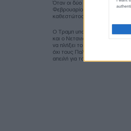
Όταν οι δύο χώρες ξεκίνησαν τι
authenti
Φεβρουαρίου, οι ηγέτες τους ε
καθεστώτος που κυβερνά από τ
Ο Τραμπ υποσχόταν στους Ιραν
και ο Νετανιάχου δήλωνε ότι έφ
να πλήξει το «τρομοκρατικό κ
όχι τους Παλαιστίνιους ή τους
απειλή για το Ισραήλ.