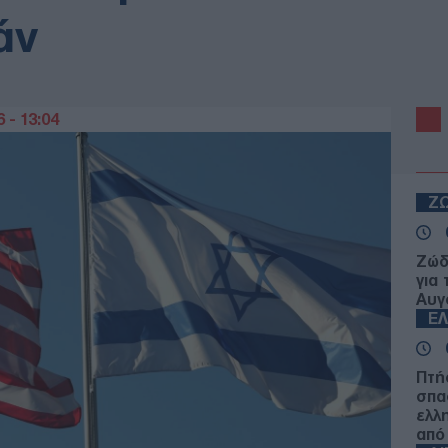
άν
 - 13:04
Ζ
Ζώδ
για
Αυγ
Ε
Πτή
σπα
ελλ
από