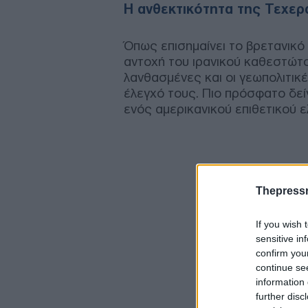
Η ανθεκτικότητα της Τεχερ
Όπως επισημαίνει το βρετανικό
αντοχή του ιρανικού καθεστώτο
λανθασμένες και οι γεωπολιτικ
έλεγχό τους. Πιο πρόσφατο δεί
ενός αμερικανικού επιθετικού ε
Thepress
If you wish 
sensitive in
confirm you
continue se
information 
further disc