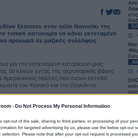
Από
δια
στι
δια
σοδίων ξέσπασε στην πόλη Νανιούκι της
Ε
ην τοπική αστυνομία να κάνει εκτεταμένη
να προχωρά σε μαζικές συλλήψεις
Mar
46χ
Εισ
Α
τονα για την εσπευσμένη κατασκευή μιας
νας 50 κλινών εντός της αεροπορικής βάσης
για Αμερικανούς πολίτες που έχουν εκτεθεί
DHC
κρατία του Κονγκό και την Ουγκάντα.
κατ
σύγ
αερ
εχειλίζει, καθώς η Ουάσιγκτον συνεχίζει τις
Α
room -
Do Not Process My Personal Information
ότερα των υποδημάτων της τη σχετική
αιοσύνης της Κένυας.
to opt-out of the sale, sharing to third parties, or processing of your per
ΓΕΕ
formation for targeted advertising by us, please use the below opt-out s
προ
 είναι ιδιαίτερα βαρύ, καθώς την περασμένη
F-16
r selection. Please note that after your opt-out request is processed y