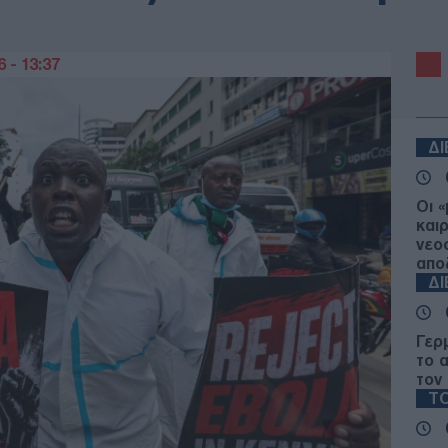
 - 13:37
Δ
Οι 
και
νεο
απο
Δ
Γερ
το 
τον
ΤΟ