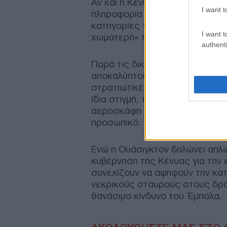
Αν και η Κένυα ισχυρίζεται ότι 
I want t
πληροφορία αυτή δεν επιβεβαιώ
κατηγορίες των διαδηλωτών ότι
I want t
χωματερή» των Αμερικανών.
authenti
Παρά τις δικαστικές εντολές γ
αποκαλύπτουν ότι οι εργασίες 
στρατιωτικές σκηνές να έχουν 
ίδια στιγμή, τα δεδομένα πτήσε
αεροσκάφη προσγειώνονται συ
προσωπικό.
Ενώ η Ουάσιγκτον δηλώνει απλώ
κυβέρνηση της Κένυας για την ε
συνεχίζουν να αψηφούν την κα
νεκρικούς σταυρούς στους δρό
θανάσιμο κίνδυνο του Έμπολα.