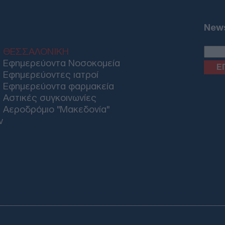
Δ
News
Διπ
για
ΘΕΣΣΑΛΟΝΙΚΗ
δημ
Εφημερεύοντα Νοσοκομεία
Α
Εφημερεύοντες ιατροί
Εφημερεύοντα φαρμακεία
ΣΣΕ
Αστικές συγκοινωνίες
παρ
Αεροδρόμιο "Μακεδονία"
φετ
ν
Δ
Reu
για
Ορμ
επί
Ε
Ηλε