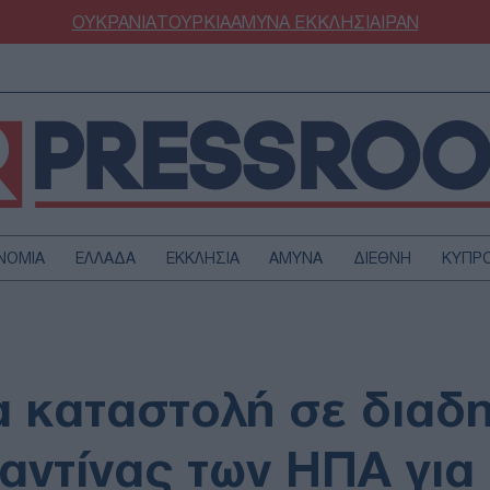
ΟΥΚΡΑΝΙΑ
ΤΟΥΡΚΙΑ
ΑΜΥΝΑ
ΕΚΚΛΗΣΙΑ
ΙΡΑΝ
ΝΟΜΙΑ
ΕΛΛΑΔΑ
ΕΚΚΛΗΣΙΑ
ΑΜΥΝΑ
ΔΙΕΘΝΗ
ΚΥΠΡ
ΟΥΡΚΙΑ
ΟΙΚΟΝΟΜΙΑ
ΜΥΝΑ
ΔΙΕΘΝΗ
FESTYLE
SPORTS
α καταστολή σε διαδ
ΑΣΤΡΟΝΟΜΙΑ
ΥΓΕΙΑ
ΩΔΙΑ
ΑΡΘΡΟΓΡΑΦΙΑ
αντίνας των ΗΠΑ για