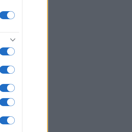
 σύγκρουση τραμπ στο
λζενκίρχεν - Σε σοβαρή
άσταση 3 εξ' αυτών
ΙΕΘΝΗ
06/08/26 - 20:50
ία: Νεκροί και τραυματίες από
ηξη σε λεωφορείο κοντά στη
ασκό
ΙΕΘΝΗ
06/08/26 - 20:50
hington Post: Ο Τραμπ θέλει τον
ι Ντι Βανς υποψήφιο για την
εδρία το 2028
ΙΕΘΝΗ
06/08/26 - 20:17
βακία: Ιστορικό ρεκόρ ζέστης με
2 βαθμούς Κελσίου
ΙΕΘΝΗ
06/08/26 - 20:03
εράνη προς χώρες του Κόλπου: