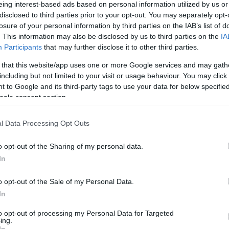
 τη ζωή τους κατά τη διάρκεια παρόμοιων
Ε
eing interest-based ads based on personal information utilized by us or
disclosed to third parties prior to your opt-out. You may separately opt-
losure of your personal information by third parties on the IAB’s list of
Κλή
. This information may also be disclosed by us to third parties on the
IA
Αυτο
Participants
that may further disclose it to other third parties.
κερ
Δ
 that this website/app uses one or more Google services and may gath
including but not limited to your visit or usage behaviour. You may click 
 to Google and its third-party tags to use your data for below specifi
Fars
ogle consent section.
την
αμε
από
l Data Processing Opt Outs
Ε
o opt-out of the Sharing of my personal data.
In
Πυρ
αυτ
Ακα
o opt-out of the Sale of my Personal Data.
Δ
In
to opt-out of processing my Personal Data for Targeted
Γερ
ing.
In