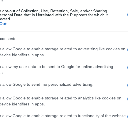
από
Γκε
o opt-out of Collection, Use, Retention, Sale, and/or Sharing
κατ
ersonal Data that Is Unrelated with the Purposes for which it
Δ
lected.
Out
Συρ
consents
έκρ
Δαμ
o allow Google to enable storage related to advertising like cookies on
Δ
evice identifiers in apps.
o allow my user data to be sent to Google for online advertising
Was
Τζέ
s.
σε σε αυστηρό τόνο ότι δεν πρόκειται να
προ
 κρουσμάτων στο δικό της έδαφος, αλλάζοντας
Δ
to allow Google to send me personalized advertising.
θήσει στην επιδημία του 2014-2016. Σύμφωνα
 η βάση στη Νανιούκι θα φιλοξενεί
o allow Google to enable storage related to analytics like cookies on
Σλο
 Αμερικανούς που έχουν έρθει σε επαφή με
evice identifiers in apps.
42,
υμπτώματα θα μεταφέρονται αλλού για
Δ
o allow Google to enable storage related to functionality of the website
Τεχ