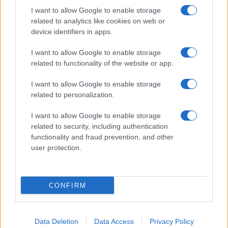
ΝΑΡΚΩΤΙΚΑ
ΗΠΑ
ΝΕΚΡΟΙ
ΕΙΡΗΝΙΚΟΣ
SOUTHCOM
I want to allow Google to enable storage
ΤΑΧΥΠΛΟΟ
related to analytics like cookies on web or
device identifiers in apps.
I want to allow Google to enable storage
Ροή Ειδήσεων
related to functionality of the website or app.
I want to allow Google to enable storage
ΕΛΛΑΔΑ
related to personalization.
09/08/26 - 09:59
I want to allow Google to enable storage
Άλλος για Κυκλάδες κίνησε, άλλος για Κρήτη και
related to security, including authentication
Αργοσαρωνικό - Εγκαταλείπουν την Αθήνα οι ταξιδιώτες
functionality and fraud prevention, and other
ΕΚΚΛΗΣΙΑ
user protection.
09/08/26 - 09:37
Άγιο Όρος: Θρησκευτικός τουρισμός σε άνοδο, έσοδα
σε πτώση
ΕΛΛΑΔΑ
CONFIRM
09/08/26 - 09:21
Απλοποιείται η διαδικασία έκδοσης πινακίδων - Δε θα
χρειάζονται παρά μόνο λίγα κλικ
Data Deletion
Data Access
Privacy Policy