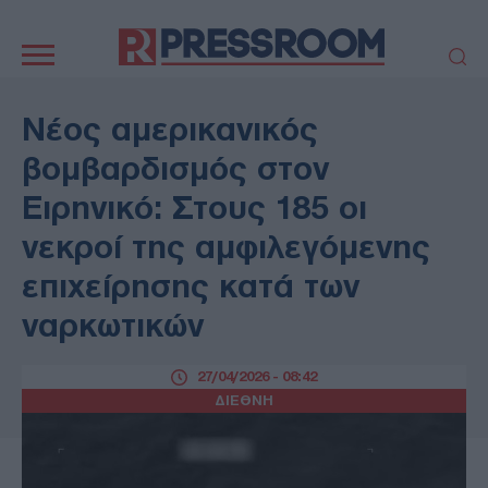
Κεντρική
πλοήγηση
ΠΟΛΙΤΙΚΗ
ΤΟΥΡΚΙΑ
Νέος αμερικανικός
ΟΙΚΟΝΟΜΙΑ
ΕΛΛΑΔΑ
βομβαρδισμός στον
ΕΚΚΛΗΣΙΑ
ΑΜΥΝΑ
Ειρηνικό: Στους 185 οι
ΔΙΕΘΝΗ
ΚΥΠΡΟΣ
νεκροί της αμφιλεγόμενης
MEDIA
LIFESTYLE
επιχείρησης κατά των
SPORTS
ΑΥΤΟΔΙΟΙΚΗΣΗ
AUTO - MOTO
ΓΑΣΤΡΟΝΟΜΙΑ
ναρκωτικών
ΥΓΕΙΑ
ΤΕΧΝΟΛΟΓΙΑ
ΠΑΡΑΞΕΝΑ
27/04/2026 - 08:42
ΖΩΔΙΑ
ΔΙΕΘΝΗ
ΑΡΘΡΟΓΡΑΦΙΑ