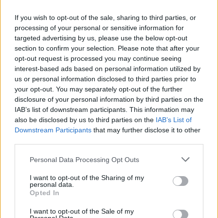
If you wish to opt-out of the sale, sharing to third parties, or
processing of your personal or sensitive information for
targeted advertising by us, please use the below opt-out
section to confirm your selection. Please note that after your
opt-out request is processed you may continue seeing
interest-based ads based on personal information utilized by
us or personal information disclosed to third parties prior to
Το νέο αυτό πλήγμα ανεβάζει τον συνολικό
your opt-out. You may separately opt-out of the further
απολογισμό των θυμάτων σε τουλάχιστον 185,
disclosure of your personal information by third parties on the
σύμφωνα με τα στοιχεία του Γαλλικού
IAB’s list of downstream participants. This information may
Πρακτορείου, ενώ μόνο μέσα στον τρέχοντα
also be disclosed by us to third parties on the
IAB’s List of
μήνα έχουν καταγραφεί οκτώ ανάλογοι
Downstream Participants
that may further disclose it to other
βομβαρδισμοί. Η στρατηγική αυτή της
third parties.
κυβέρνησης Τραμπ προκαλεί θύελλα
Please note that this website/app uses one or more Google
Personal Data Processing Opt Outs
αντιδράσεων, καθώς μέχρι σήμερα δεν έχουν
services and may gather and store information including but
παρουσιαστεί αδιάσειστες αποδείξεις που να
not limited to your visit or usage behaviour. You may click to
I want to opt-out of the Sharing of my
επιβεβαιώνουν την εμπλοκή των σκαφών σε
personal data.
grant or deny consent to Google and its third-party tags to
παράνομες δραστηριότητες.
Opted In
use your data for below specified purposes in below Google
consent section.
I want to opt-out of the Sale of my
Η έντονη αμφισβήτηση της νομιμότητας των