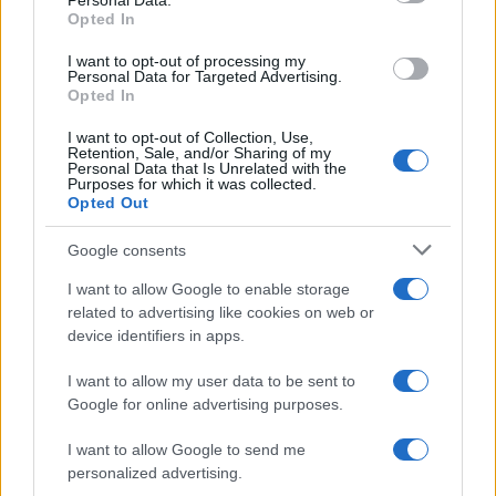
Personal Data.
επιχειρήσεων αυτών λαμβάνει πλέον διεθνείς
Opted In
διαστάσεις, με νομικούς ειδικούς και
I want to opt-out of processing my
αξιωματούχους του ΟΗΕ να κάνουν λόγο για
Personal Data for Targeted Advertising.
κατάφωρη παραβίαση του διεθνούς δικαίου.
Opted In
I want to opt-out of Collection, Use,
Οι επικριτές της εκστρατείας καταγγέλλουν ότι τα
Retention, Sale, and/or Sharing of my
πλήγματα σε διεθνή ή ξένα χωρικά ύδατα
Personal Data that Is Unrelated with the
Purposes for which it was collected.
συνιστούν εξωδικαστικές δολοφονίες, την ώρα
Opted Out
που η Ουάσιγκτον επιμένει στην εντατικοποίηση
της εκστρατείας, παρά την απουσία διαφάνειας
Google consents
και τις διεθνείς πιέσεις για τη νομιμότητα των
αεροπορικών επιθέσεων σε θαλάσσιους στόχους.
I want to allow Google to enable storage
related to advertising like cookies on web or
device identifiers in apps.
ΑΚΟΛΟΥΘΗΣΤΕ ΜΑΣ ΣΤΟ GOOGLE
NEWS ΚΑΝΟΝΤΑΣ ΚΛΙΚ ΕΔΩ
I want to allow my user data to be sent to
Google for online advertising purposes.
I want to allow Google to send me
TAGS
personalized advertising.