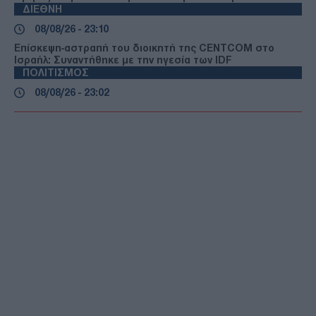
ΔΙΕΘΝΗ
08/08/26 - 23:10
Επίσκεψη-αστραπή του διοικητή της CENTCOM στο
Ισραήλ: Συναντήθηκε με την ηγεσία των IDF
ΠΟΛΙΤΙΣΜΟΣ
08/08/26 - 23:02
Νέα ευρήματα αλλάζουν τα δεδομένα για τη Μινωική
Έκρηξη στη Σαντορίνη: Έναν αιώνα αργότερα η
καταστροφή;
ΟΙΚΟΛΟΓΙΑ
08/08/26 - 23:00
Επιστημονική πρόβλεψη-σοκ: Πώς θα είναι η
καθημερινότητά μας το 2100 αν η θερμοκρασία ανέβει 4
βαθμούς
ΔΙΕΘΝΗ
08/08/26 - 22:50
Κίνα vs ΗΠΑ: Το Πεκίνο τρέχει προς το μέλλον, η
Ουάσινγκτον χάνει έδαφος
ΤΟΥΡΚΙΑ
08/08/26 - 22:34