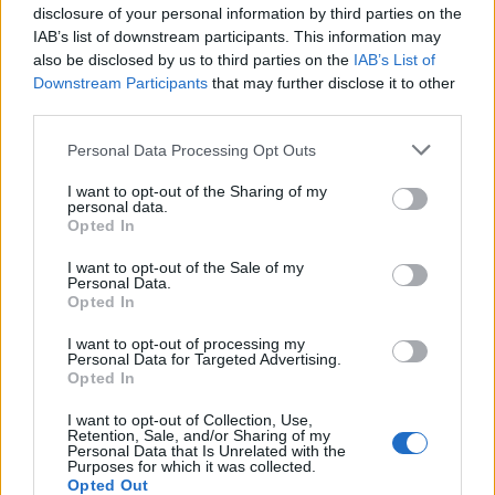
2025, οι ινδικές εισαγωγές από την Κίνα άγγιξαν
disclosure of your personal information by third parties on the
το ιστορικό υψηλό των 113,46 δισεκατομμυρίων
IAB’s list of downstream participants. This information may
δολαρίων, ενώ η νέα ναυτιλιακή γραμμή της
also be disclosed by us to third parties on the
IAB’s List of
Maersk που συνδέει τη Σαγκάη με το ινδικό λιμάνι
Downstream Participants
that may further disclose it to other
Πιπαβάβ επιβεβαιώνει τη δυναμική αυτής της
third parties.
εμπορικής σχέσης.
Please note that this website/app uses one or more Google
Personal Data Processing Opt Outs
services and may gather and store information including but
not limited to your visit or usage behaviour. You may click to
I want to opt-out of the Sharing of my
personal data.
grant or deny consent to Google and its third-party tags to
Opted In
use your data for below specified purposes in below Google
consent section.
I want to opt-out of the Sale of my
Personal Data.
Opted In
I want to opt-out of processing my
Personal Data for Targeted Advertising.
Opted In
I want to opt-out of Collection, Use,
Retention, Sale, and/or Sharing of my
Personal Data that Is Unrelated with the
Purposes for which it was collected.
Opted Out