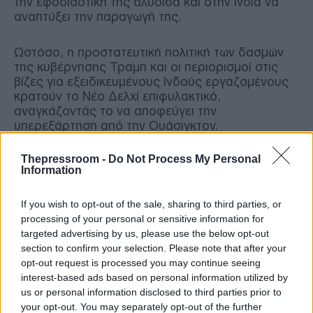
την εφοδιαστική της αλυσίδα και στην Ινδία να
αναπτύξει την παραγωγή της.
Ωστόσο, η προστατευτική πολιτική των δασμών
της κυβέρνησης Τραμπ και οι περιορισμοί στις
βίζες για εξειδικευμένους Ινδούς εργαζομένους
κρατούν το Νέο Δελχί επιφυλακτικό,
αναγκάζοντάς το να αποφεύγει την
υπερεξάρτηση από την Ουάσιγκτον.
Thepressroom -
Do Not Process My Personal
Από την άλλη πλευρά, οι σχέσεις της Ινδίας με
Information
την Κίνα χαρακτηρίζονται διαχρονικά από
γεωπολιτική καχυποψία, η οποία πηγάζει από τις
συνοριακές τους διαφορές.
If you wish to opt-out of the sale, sharing to third parties, or
processing of your personal or sensitive information for
targeted advertising by us, please use the below opt-out
Παρόλα αυτά, η ύπαρξη πυρηνικής αποτροπής
section to confirm your selection. Please note that after your
και η διμερής συμφωνία ειρήνης του 1993 έχουν
opt-out request is processed you may continue seeing
αποτρέψει μια στρατιωτική κλιμάκωση,
interest-based ads based on personal information utilized by
επιτρέποντας στην οικονομική τους συνεργασία
us or personal information disclosed to third parties prior to
να ανθίσει. Κατά τη δημοσιονομική περίοδο 2024-
your opt-out. You may separately opt-out of the further