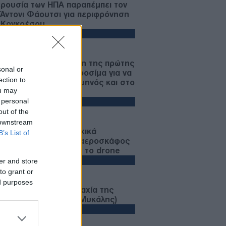
ερουσία των ΗΠΑ παραπέμπει τον
 Άντονι Φάουτσι για περιφρόνηση
 Κογκρέσου
ΜΥΝΑ
06/08/26 - 17:00
υγούστου 1945: Η ρίψη της πρώτης
sonal or
μικής βόμβας στη Χιροσίμα για να
ection to
λουθήσει στις 9 του μηνός και στο
ou may
κασάκι
 personal
ΙΕΘΝΗ
out of the
06/08/26 - 16:41
 downstream
μανικά ΜΜΕ: Πυρομαχικά
B’s List of
έφερε το ουκρανικό αεροσκάφος
λα στο οποίο βρέθηκε το drone
ΜΥΝΑ
er and store
to grant or
06/08/26 - 16:33
ed purposes
υγούστου 1824: Ναυμαχία της
ου (ή Ναυμαχία της Μυκάλης)
ΙΕΘΝΗ
06/08/26 - 16:22