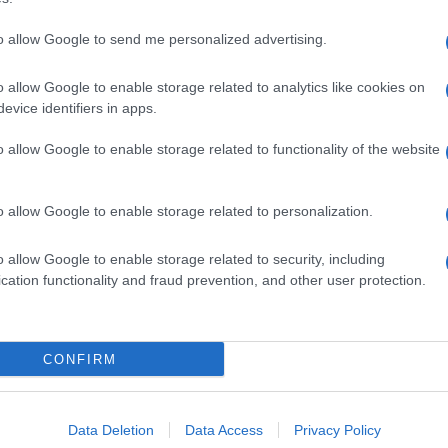
Δ
to allow Google to send me personalized advertising.
Ομά
Στε
o allow Google to enable storage related to analytics like cookies on
έγκ
evice identifiers in apps.
Δ
o allow Google to enable storage related to functionality of the website
Ρου
Δού
ι ιδιαίτερη βαρύτητα δεδομένου του
o allow Google to enable storage related to personalization.
bla
S, ενός μπλοκ που πλέον, εκτός από τις
Τσε
σία, Ινδία, Κίνα και Νότια Αφρική),
Δ
o allow Google to enable storage related to security, including
 χώρες-κλειδιά όπως η Αίγυπτος, η Αιθιοπία,
cation functionality and fraud prevention, and other user protection.
Ινδονησία και το ίδιο το Ιράν, φιλοδοξώντας
Άξο
ν παγκόσμια κυριαρχία της Δύσης.
επι
Γιο
CONFIRM
επι
GOOGLE NEWS ΚΑΝΟΝΤΑΣ ΚΛΙΚ ΕΔΩ
Δ
Data Deletion
Data Access
Privacy Policy
Δημ