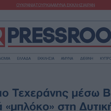
ΟΥΚΡΑΝΙΑ
ΤΟΥΡΚΙΑ
ΑΜΥΝΑ
ΕΚΚΛΗΣΙΑ
ΙΡΑΝ
ΝΟΜΙΑ
ΕΛΛΑΔΑ
ΕΚΚΛΗΣΙΑ
ΑΜΥΝΑ
ΔΙΕΘΝΗ
ΚΥΠΡ
ΟΥΡΚΙΑ
ΟΙΚΟΝΟΜΙΑ
ΜΥΝΑ
ΔΙΕΘΝΗ
FESTYLE
SPORTS
ιο Τεχεράνης μέσω B
ΑΣΤΡΟΝΟΜΙΑ
ΥΓΕΙΑ
ΩΔΙΑ
ΑΡΘΡΟΓΡΑΦΙΑ
ά «μπλόκο» στη Δυτικ