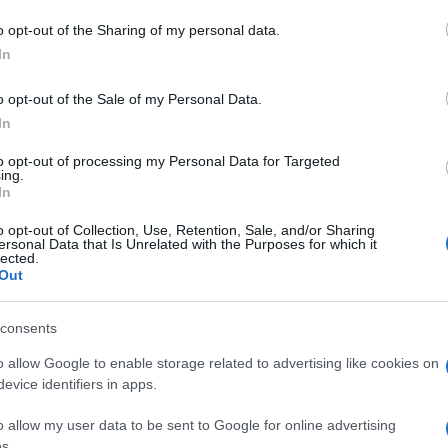
Επί
o opt-out of the Sharing of my personal data.
ηγε
In
βομ
υπο
o opt-out of the Sale of my Personal Data.
Δ
In
ΕΕ:
to opt-out of processing my Personal Data for Targeted
ing.
συν
In
τρί
Ε
o opt-out of Collection, Use, Retention, Sale, and/or Sharing
ersonal Data that Is Unrelated with the Purposes for which it
lected.
Out
Χαλ
βλά
Δ
consents
o allow Google to enable storage related to advertising like cookies on
Μέτ
evice identifiers in apps.
κατ
παρ
o allow my user data to be sent to Google for online advertising
Τρα
s.