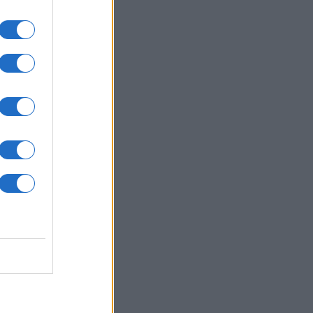
ΙΕΘΝΗ
06/08/26 - 15:36
ν και Ιράν συμφώνησαν για τα
νά του Ορμούζ, εκκρεμεί η τελική
ριση
ΙΕΘΝΗ
06/08/26 - 15:22
μανία: Μάχη με τον χρόνο στον
ναβη για να σωθεί από το
ckout ο πυρηνικός σταθμός της
ρναβόντα
ΙΕΘΝΗ
06/08/26 - 15:15
νας Μόσχας - Πιονγιάνγκ: Οι
πτώσεις από την απόφαση του Κιμ
νγκ Ουν να ενισχύσει τις ρωσικές
θέσεις
ΙΕΘΝΗ
06/08/26 - 15:08
οσκόπηση Reuters/Ipsos: