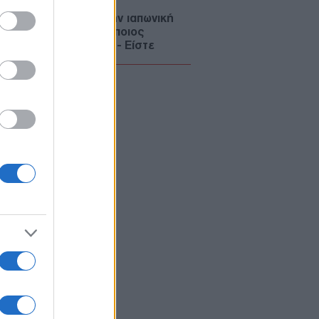
θεση Μεντβέντεφ στην ιαπωνική
σία: «Δεν αναφέρετε ποιος
βάρδισε τη Χιροσίμα - Είστε
τελείς των ΗΠΑ»
ΙΕΘΝΗ
06/08/26 - 16:10
 «Παραμένουμε ευάλωτοι» όσο οι
οριακοί έλεγχοι εξαρτώνται από
τες χώρες
ΛΛΑΔΑ
06/08/26 - 16:06
κιδική: Πυρκαγιά σε χαμηλή
στηση στο Πόρτο Καρράς
ΙΕΘΝΗ
06/08/26 - 15:50
ωπο 8 μουσουλμανικών κρατών
ά Ισραήλ: Κατηγορίες για
αβίαση του ειρηνευτικού σχεδίου
μπ στη Γάζα