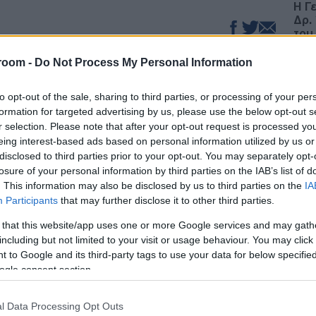
Η Γ
Δρ.
του
Α
η του διευρυμένου συνασπισμού των
room -
Do Not Process My Personal Information
αρη θέση και να καταδικάσουν τις
6 Α
ν Πολιτειών και του Ισραήλ απηύθυνε
to opt-out of the sale, sharing to third parties, or processing of your per
ατο
formation for targeted advertising by us, please use the below opt-out s
ακο
r selection. Please note that after your opt-out request is processed y
Ναγ
eing interest-based ads based on personal information utilized by us or
Δ
ου στην πλατφόρμα Telegram, ο Ιρανός
disclosed to third parties prior to your opt-out. You may separately opt-
Αραγτσί
, κατηγόρησε την Ουάσινγκτον και το
losure of your personal information by third parties on the IAB’s list of
αβιάσεις του διεθνούς δικαίου, ζητώντας
Γερ
. This information may also be disclosed by us to third parties on the
IA
αντισταθεί στην εργαλειοποίηση και την
μετ
Participants
that may further disclose it to other third parties.
οργανισμών.
δίπ
Α
 that this website/app uses one or more Google services and may gath
including but not limited to your visit or usage behaviour. You may click 
ωματίας χρησιμοποίησε ιδιαίτερα οξύ τόνο,
 to Google and its third-party tags to use your data for below specifi
ακτική ανάγκη να μπει ένα τέλος σε αυτό που
5 Α
ogle consent section.
Σάμ
 ανωτερότητας και ατιμωρησίας» της Δύσης,
Δ
τη «συντριβή» αυτής της νοοτροπίας.
l Data Processing Opt Outs