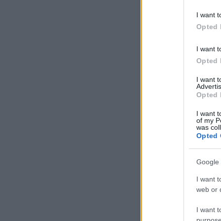
I want t
Opted 
I want t
Opted 
I want 
Advertis
Opted 
I want t
of my P
was col
Opted 
Google 
I want t
web or d
I want t
purpose