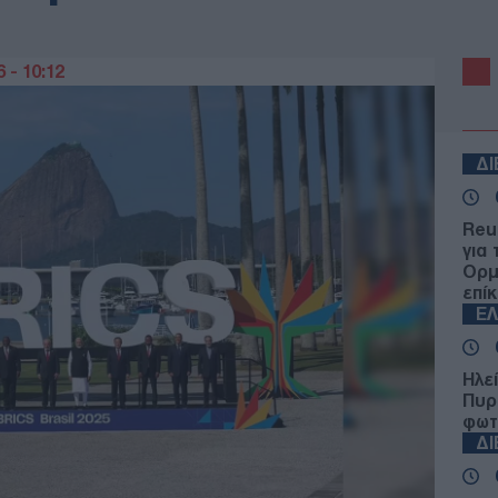
 - 10:12
Δ
Reu
για
Ορμ
επί
Ε
Ηλε
Πυρ
φωτ
Δ