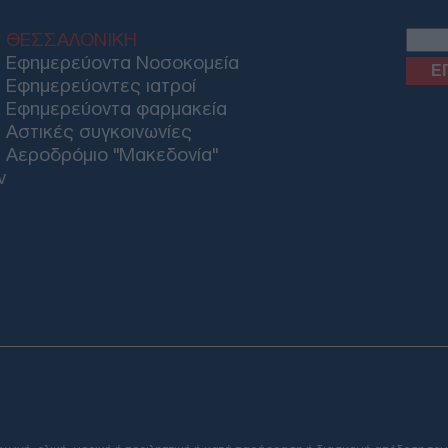
ΗΠ
Δ
ΘΕΣΣΑΛΟΝΙΚΗ
Εφημερεύοντα Νοσοκομεία
Εφημερεύοντες ιατροί
Ρωσ
Εφημερεύοντα φαρμακεία
προ
Παρί
Αστικές συγκοινωνίες
απο
Αεροδρόμιο "Μακεδονία"
Ε
ν
Τρα
που
Τμή
Δ
Γερ
κατ
δολ
ΠΟ
Email