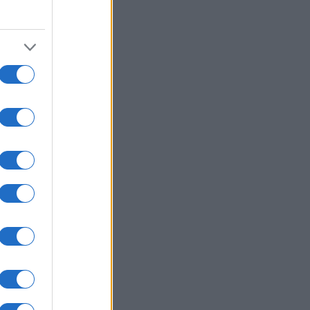
 ΗΠΑ – Επενδύει 1,2 δισ. δολάρια
ορυκτά καύσιμα μετά από deal με
 Λευκό Οίκο
ΛΛΑΔΑ
07/08/26 - 14:23
τράς: Ποινή 11 μηνών με
στολή στον 55χρονο που έκρυβε
σορό του πατέρα του σε
αψύκτη
ΛΛΑΔΑ
07/08/26 - 14:19
ιος Πάγος: Παραμένει στο αρχείο
ικογραφία για τις υποκλοπές –
ρρίφθηκαν οι προσφυγές
ΙΕΘΝΗ
07/08/26 - 14:11
νά του Ορμούζ: Συμφωνία Ιράν και
ν για 60ήμερη ελεύθερη διέλευση
ίων
ΙΕΘΝΗ