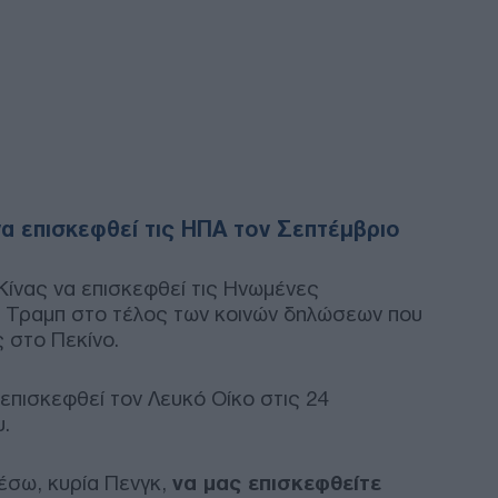
κατ
Δ
WSJ
«αν
ανη
απο
Δ
α επισκεφθεί τις ΗΠΑ τον Σεπτέμβριο
Ουκ
αντ
σφο
ίνας να επισκεφθεί τις Ηνωμένες
Δ
τ Τραμπ στο τέλος των κοινών δηλώσεων που
 στο Πεκίνο.
Νέο
Δια
 επισκεφθεί τον Λευκό Οίκο στις 24
νέο
υ.
θεμ
Ε
λέσω, κυρία Πενγκ,
να μας επισκεφθείτε