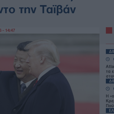
ντο την Ταϊβάν
 - 14:47
Δ
Atl
τα 
στο
Δ
Η «
Κρε
Πού
Ε