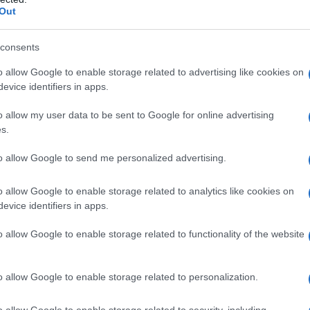
 ανεξαρτησία της Ταϊβάν ως «ασυμβίβαστη με
στις
Out
 σχέση τους με τη φωτιά και το νερό, και
σε 
τον
κακός χειρισμός του θέματος από την
consents
Ε
ηγήσει σε μετωπική σύγκρουση.
o allow Google to enable storage related to advertising like cookies on
evice identifiers in apps.
ακτηρίζοντας την Κίνα ως τη μοναδική πηγή
Μυσ
ανα
νδο-Ειρηνικού.
τη 
o allow my user data to be sent to Google for online advertising
κατ
s.
ο πλευρές συμφώνησαν σε μια «εποικοδομητική
Ε
ορίζοντα τριετίας, ενώ ο Σι υποσχέθηκε σε
to allow Google to send me personalized advertising.
ς Κίνας θα συνεχίσει να ανοίγει για
Άρε
o allow Google to enable storage related to analytics like cookies on
η δ
evice identifiers in apps.
Απο
Δ
ε ενδιαφέρον για την αύξηση των εισαγωγών
o allow Google to enable storage related to functionality of the website
ίνηση που στοχεύει στη μείωση της
ας από τα Στενά του Ορμούζ, την ίδια ώρα
Στε
πιρροή της Κίνας στην Τεχεράνη θα βοηθήσει
Ομά
o allow Google to enable storage related to personalization.
ν Κόλπο.
πλο
Δ
o allow Google to enable storage related to security, including