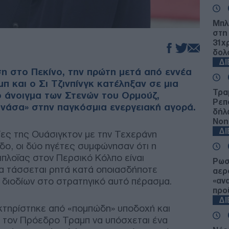
Μπλ
στη
31χ
δολ
Δ
ση στο Πεκίνο, την πρώτη μετά από εννέα
π και ο Σι Τζινπίνγκ κατέληξαν σε μια
Τρα
ο άνοιγμα των Στενών του Ορμούζ,
Ρεπ
ανάσα» στην παγκόσμια ενεργειακή αγορά.
δήλω
Νοη
Δ
λίες της Ουάσιγκτον με την Τεχεράνη
δο, οι δύο ηγέτες συμφώνησαν ότι η
πλοΐας στον Περσικό Κόλπο είναι
Ρωσ
να τάσσεται ρητά κατά οποιασδήποτε
αερ
 διοδίων στο στρατηγικό αυτό πέρασμα.
«αν
προ
Δ
κτηρίστηκε από «πομπώδη» υποδοχή και
 τον Πρόεδρο Τραμπ να υπόσχεται ένα