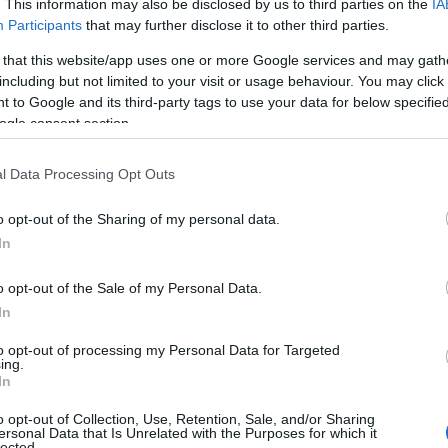
. This information may also be disclosed by us to third parties on the
IA
μετ
Participants
that may further disclose it to other third parties.
Αλγ
μαμ
 that this website/app uses one or more Google services and may gath
ΤΟ
including but not limited to your visit or usage behaviour. You may click 
 to Google and its third-party tags to use your data for below specifi
ogle consent section.
Του
Πακ
αμυ
l Data Processing Opt Outs
αμο
περ
o opt-out of the Sharing of my personal data.
της
In
Δ
ου Λευκού Οίκου, η οποία εστίασε στην
 επέκταση των αμερικανικών επιχειρήσεων
o opt-out of the Sale of my Personal Data.
Συρ
ς ηγέτης χρησιμοποίησε τη γλώσσα του
In
τρα
ι ότι οι δύο υπερδυνάμεις πρέπει να
στη
to opt-out of processing my Personal Data for Targeted
παλοι.
αρχ
ing.
In
Δ
αποτέλεσε το μελανό σημείο της ατζέντας,
o opt-out of Collection, Use, Retention, Sale, and/or Sharing
νει αυστηρή προειδοποίηση προς τον Αμερικανό
ersonal Data that Is Unrelated with the Purposes for which it
Η R
lected.