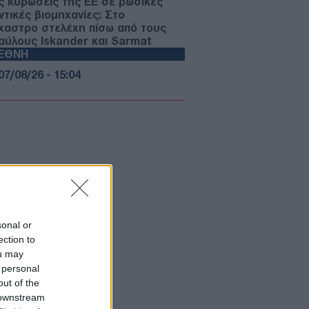
ς κυρώσεις της ΕΕ σε ρωσικές
ντικές βιομηχανίες: Στο
χαστρο στελέχη πίσω από τους
αύλους Iskander και Sarmat
ΙΕΘΝΗ
07/08/26 - 15:04
δίνο: Φύλακας δικαστηρίου
γόρευσε την είσοδο σε
ασημοφορημένο μαύρο δικηγόρο
δή τον πέρασε για...
ηγορούμενο
ΙΕΘΝΗ
07/08/26 - 14:53
ψία: Η παρέμβαση οδηγού
φορείου απέτρεψε επίθεση με
sonal or
ηκτικό drone κοντά σε ουκρανικά
ection to
onov
ΙΕΘΝΗ
ou may
 personal
07/08/26 - 14:49
out of the
ρθρώθηκε γιγαντιαίο κύκλωμα
 downstream
κίνησης ναρκωτικών και