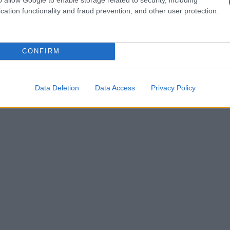
cation functionality and fraud prevention, and other user protection.
ΗΠΑ
απε
Τσι
CONFIRM
Δ
Σαο
Data Deletion
Data Access
Privacy Policy
συν
Υεμ
Δ
Γαλ
κατ
μήν
Ε
Ανα
πάρ
των