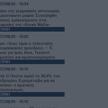
07/08/26 - 15:34
όκο της γερμανικής αστυνομίας
 ρωσόφωνη μαφία: Συνελήφθη
ρονος εμπλεκόμενος στις
οφονίες της «Greek Mafia»
ΙΕΘΝΗ
07/08/26 - 15:22
μπ: «Ίσως είμαι ο τελευταίος
ουμπλικανός πρόεδρος» – Τι
σε για Ιράν, Κίνα, Τεχνητή
μοσύνη και κρυπτονομίσματα
ΙΕΘΝΗ
07/08/26 - 15:15
ία: Ο Πούτιν πωλεί το 30,4% του
οδρομίου Σερεμέτιεβο για να
ασάνει» ο κρατικός
ϋπολογισμός
ΙΕΘΝΗ
07/08/26 - 15:10