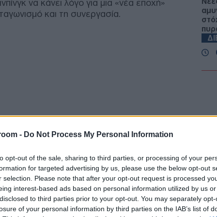
Νέε
νπίνγκ να κάνει λόγο για μια «νέα εποχή»
αμυ
ταγωνισμό και τη συνεργασία.
στό
πυρ
Δ
Λον
απα
παρ
επει
κατ
Δ
room -
Do Not Process My Personal Information
Λει
λεω
to opt-out of the sale, sharing to third parties, or processing of your per
εκρ
formation for targeted advertising by us, please use the below opt-out s
Ant
Δ
r selection. Please note that after your opt-out request is processed y
eing interest-based ads based on personal information utilized by us or
disclosed to third parties prior to your opt-out. You may separately opt-
Εξα
losure of your personal information by third parties on the IAB’s list of
δια