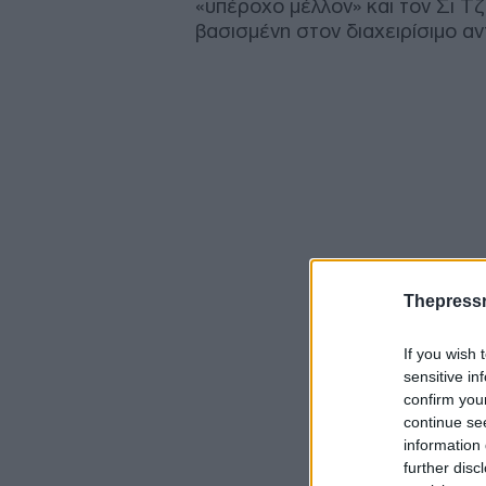
«υπέροχο μέλλον» και τον Σι Τζι
βασισμένη στον διαχειρίσιμο αν
Thepress
If you wish 
sensitive in
confirm you
continue se
information 
further disc