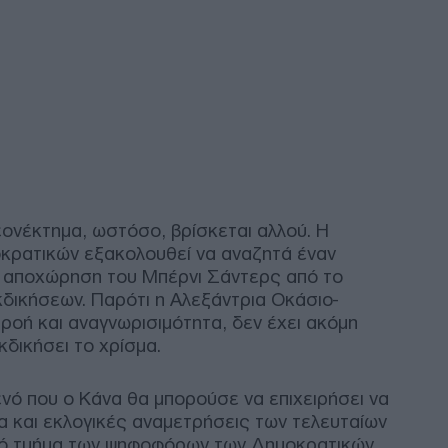
Υεμ
σύρ
επι
Ο
«Σα
συν
εξε
Δ
εονέκτημα, ωστόσο, βρίσκεται αλλού. Η
κρατικών εξακολουθεί να αναζητά έναν
ν αποχώρηση του Μπέρνι Σάντερς από το
ΗΠΑ
Τρα
δικήσεων. Παρότι η Αλεξάντρια Οκάσιο-
πρα
ρροή και αναγνωρισιμότητα, δεν έχει ακόμη
δημ
κδικήσει το χρίσμα.
Ο
ενό που ο Κάνα θα μπορούσε να επιχειρήσει να
«Αγ
 και εκλογικές αναμετρήσεις των τελευταίων
κόσ
ικό τμήμα των ψηφοφόρων των Δημοκρατικών