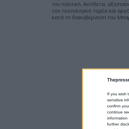
την πολιτική. Αντίθετα, αξιοποί
τον τεχνολογικό τομέα και αρ
κατά τη διακυβέρνηση του Μπα
Thepress
If you wish 
sensitive in
confirm you
continue se
information 
further disc