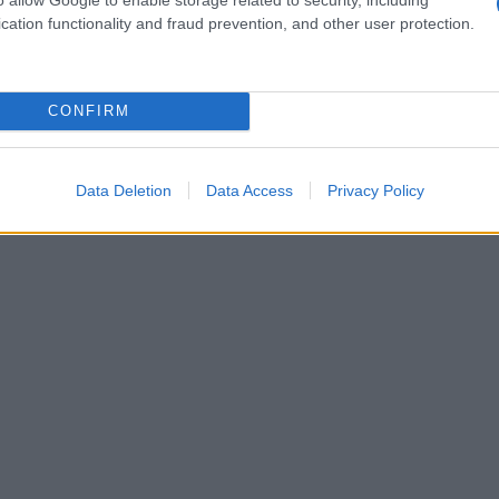
κυβ
cation functionality and fraud prevention, and other user protection.
Χού
Δ
CONFIRM
«Στ
βλέ
Στα
το 
Data Deletion
Data Access
Privacy Policy
Δ
Τρι
Άγκ
οικ
αντ
Δελ
Δ
Στα
την
Δ