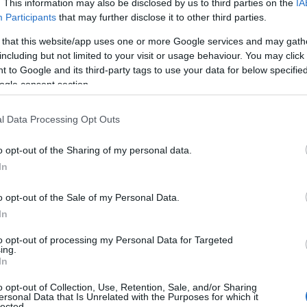
. This information may also be disclosed by us to third parties on the
IA
Εγκ
Participants
that may further disclose it to other third parties.
υπό
απο
 that this website/app uses one or more Google services and may gath
Ο
including but not limited to your visit or usage behaviour. You may click 
 to Google and its third-party tags to use your data for below specifi
ogle consent section.
Θερ
κίν
ακρί
l Data Processing Opt Outs
ασι
Δ
o opt-out of the Sharing of my personal data.
In
Στε
o opt-out of the Sale of my Personal Data.
στο
ε ουσιαστικά το 2014, όταν αμφισβήτησε τον
αντ
In
. Παρά την αρχική ήττα, επέστρεψε δύο
Δ
ετα την έδρα, την οποία διατηρεί μέχρι
to opt-out of processing my Personal Data for Targeted
ing.
In
Πακ
στη
, ο Κάνα ακολούθησε διαφορετική πορεία από
o opt-out of Collection, Use, Retention, Sale, and/or Sharing
Τρα
ersonal Data that Is Unrelated with the Purposes for which it
εκπρόσωποι της Σίλικον Βάλεϊ στην
Εσπ
lected.