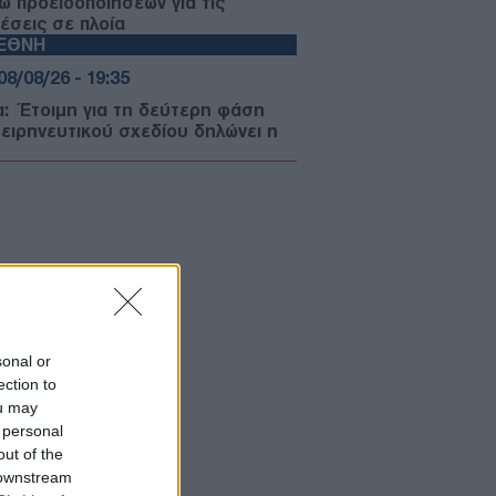
ω προειδοποιήσεων για τις
θέσεις σε πλοία
ΙΕΘΝΗ
08/08/26 - 19:35
α: Έτοιμη για τη δεύτερη φάση
 ειρηνευτικού σχεδίου δηλώνει η
άς – Πίεση στην Ουάσινγκτον για
Ισραήλ
ΙΕΘΝΗ
08/08/26 - 19:27
αση στο κοινοβούλιο του
όβου: Επίθεση με αυγά κατά του
πληρωτή πρωθυπουργού
ΛΛΑΔΑ
08/08/26 - 19:22
sonal or
ection to
ος: Νεκρό 4χρονο αγοράκι σε
ou may
ίνα – Προσήχθησαν ο ιδιοκτήτης
οι γονείς
 personal
ΛΛΑΔΑ
out of the
 downstream
08/08/26 - 19:18