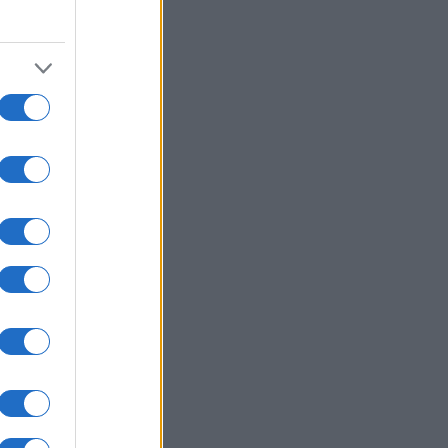
ΙΕΘΝΗ
08/08/26 - 18:49
ορική επίσκεψη Ζελένσκι στο
γράδι: Οι διμερείς συμφωνίες και
λεπτές ισορροπίες της Σερβίας με
Μόσχα
ΙΕΘΝΗ
08/08/26 - 18:27
ερνταμ: Σύλληψη 26χρονου μετά
 αλλεπάλληλες επιθέσεις με
αίρι
ΙΕΘΝΗ
08/08/26 - 18:20
τί η Βόρεια Κορέα εγκατέλειψε το
ρο της ενοποίησης και τι σημαίνει
 την παγκόσμια ασφάλεια
ΙΕΘΝΗ
08/08/26 - 18:16
ένη: Στρατιωτική επιχείρηση του