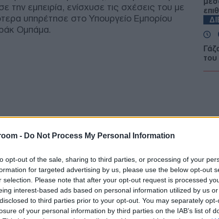
μέσ
ησε την εμπειρία, ενίσχυσε τις σχέσεις του με
επι
γότερα υπηρέτησε στο Υπουργείο Εμπορίου
Δ
ράκ Ομπάμα.
Γάζ
του
Χαμ
το 
Δ
Έντ
Κοσ
ανα
room -
Do Not Process My Personal Information
Ε
to opt-out of the sale, sharing to third parties, or processing of your per
formation for targeted advertising by us, please use the below opt-out s
Πάρ
r selection. Please note that after your opt-out request is processed y
πισ
και 
eing interest-based ads based on personal information utilized by us or
Ε
disclosed to third parties prior to your opt-out. You may separately opt-
losure of your personal information by third parties on the IAB’s list of