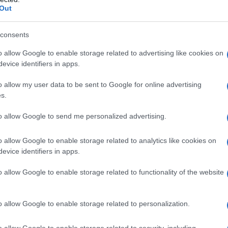
τεί σε ζητήματα που αφορούν αποκλειστικά την
Δ
Out
ησε να αναδειχθεί σε εθνική πολιτική
ό τους βασικούς εκφραστές της
consents
Ιστ
μοκρατικών.
Βελι
o allow Google to enable storage related to advertising like cookies on
οι 
evice identifiers in apps.
τη 
εν αποτελούν μυστικό. Ο ίδιος έχει αφήσει
Δ
χής στην κούρσα του 2028, ενώ τα τελευταία
o allow my user data to be sent to Google for online advertising
υσία του σε πολιτικές εκδηλώσεις και
s.
ψηφίων σε ολόκληρη τη χώρα. Παράλληλα,
Ρότ
από
την απήχησή του πέρα από τα παραδοσιακά όρια
to allow Google to send me personalized advertising.
μαχ
εράς, συνεργαζόμενος ακόμη και με
Δ
επουμπλικανών σε επιμέρους ζητήματα.
o allow Google to enable storage related to analytics like cookies on
evice identifiers in apps.
Για
νεκτήματά του είναι η ισχυρή οικονομική βάση
o allow Google to enable storage related to functionality of the website
όνει
ια έχει εξελιχθεί σε έναν από τους πιο
για
ς συγκέντρωσης χρηματοδότησης στο
Δ
υγκεντρώσει δεκάδες εκατομμύρια δολάρια
o allow Google to enable storage related to personalization.
που θα μπορούσε να αποτελέσει ισχυρό
Υεμ
ροεδρική εκστρατεία.
o allow Google to enable storage related to security, including