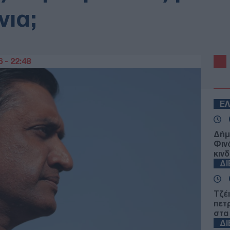
νια;
 - 22:48
Ε
Δήμ
Φιν
κιν
Δ
Τζέ
πετ
στα
Δ