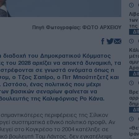
Λίβ
των
της
Πηγή Φωτογραφίας: ΦΩΤΟ ΑΡΧΕΙΟΥ
Δ
Κάλ
η διαδοχή του Δημοκρατικού Κόμματος
μέτ
αμυ
ς του 2028 αρχίζει να αποκτά δυναμική, τα
Αρα
 στρέφονται σε γνωστά ονόματα όπως η
Δ
σομ, ο Τζος Σαπίρο, ο Πιτ Μπούτιτζετζ και
 Ωστόσο, ένας πολιτικός που μέχρι
ων βασικών σεναρίων φαίνεται να
Βρε
βουλευτής της Καλιφόρνιας Ρο Κάνα.
αρρ
δημ
Δ
 σημαντικότερες περιφέρειες της Σίλικον
ργεί συστηματικά εθνικό πολιτικό προφίλ. Αν
«Θε
κλεγεί στο Κογκρέσο το 2004 κατέληξε σε
Ιρά
ρικό βουλευτή Τομ Λάντος, δεν εγκατέλειψε