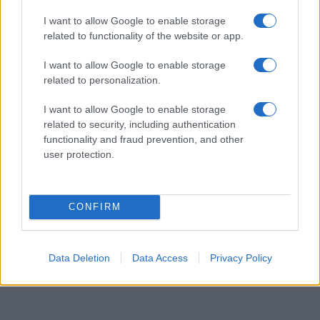
επιαγκωνίδων, επιγονατίδων και επικαλαμίδων της
I want to allow Google to enable storage
Σχολής Οδηγών, οι οποίες, με μέριμνα του
related to functionality of the website or app.
παριστάμενου εκπαιδευτή, απολυμαίνονται
υποχρεωτικά πριν από κάθε χρήση.
I want to allow Google to enable storage
related to personalization.
I want to allow Google to enable storage
related to security, including authentication
functionality and fraud prevention, and other
user protection.
CONFIRM
Data Deletion
Data Access
Privacy Policy