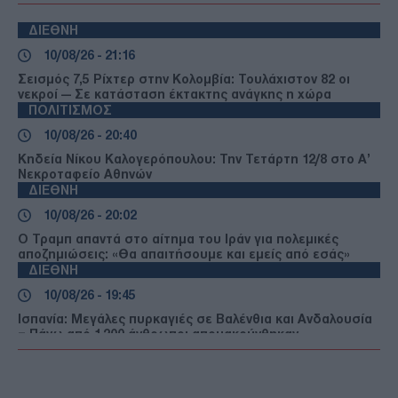
ΔΙΕΘΝΗ
10/08/26 - 21:16
Σεισμός 7,5 Ρίχτερ στην Κολομβία: Τουλάχιστον 82 οι
νεκροί — Σε κατάσταση έκτακτης ανάγκης η χώρα
ΠΟΛΙΤΙΣΜΟΣ
10/08/26 - 20:40
Κηδεία Νίκου Καλογερόπουλου: Την Τετάρτη 12/8 στο Α’
Νεκροταφείο Αθηνών
ΔΙΕΘΝΗ
10/08/26 - 20:02
Ο Τραμπ απαντά στο αίτημα του Ιράν για πολεμικές
αποζημιώσεις: «Θα απαιτήσουμε και εμείς από εσάς»
ΔΙΕΘΝΗ
10/08/26 - 19:45
Ισπανία: Μεγάλες πυρκαγιές σε Βαλένθια και Ανδαλουσία
– Πάνω από 1.200 άνθρωποι απομακρύνθηκαν
ΔΙΕΘΝΗ
10/08/26 - 19:31