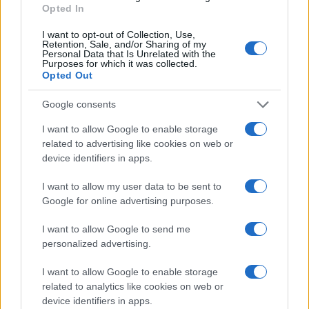
Opted In
εξέταση,
για τους εξεταστές και εκπαιδευτές που δεν είναι
I want to opt-out of Collection, Use,
πλήρως εμβολιασμένοι διενέργεια ελέγχου μία
Retention, Sale, and/or Sharing of my
φορά την εβδομάδα, με τη χρήση rapid test για
Personal Data that Is Unrelated with the
Purposes for which it was collected.
τον κορωνοϊό.
Opted Out
Διενέργεια του ελέγχου των δικαιολογητικών και
Google consents
των ερωτήσεων εκτός του εκπαιδευτικού
I want to allow Google to enable storage
οχήματος.
related to advertising like cookies on web or
device identifiers in apps.
Απολύμανση, μεταξύ διαδοχικών δοκιμασιών, των
σημείων του εκπαιδευτικού οχήματος με τα οποία
I want to allow my user data to be sent to
έρχονται σε επαφή οι εμπλεκόμενοι.
Google for online advertising purposes.
I want to allow Google to send me
• Ειδικά για τις κατηγορίες AM, Al, Α2 και Α, ο
personalized advertising.
υποψήφιος εξετάζεται φορώντας τον
προβλεπόμενο ατομικό εξοπλισμό και ρουχισμό.
I want to allow Google to enable storage
Σε περίπτωση που δεν διαθέτει τον
related to analytics like cookies on web or
προβλεπόμενο επενδύτη (μπουφάν) ή/και
device identifiers in apps.
παντελόνι, επιτρέπεται η χρήση αντιστοίχως