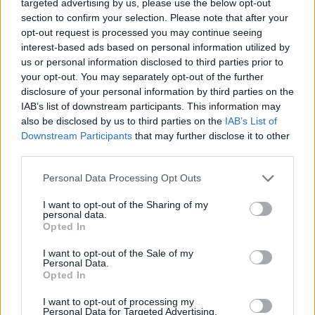
targeted advertising by us, please use the below opt-out
section to confirm your selection. Please note that after your
opt-out request is processed you may continue seeing
interest-based ads based on personal information utilized by
us or personal information disclosed to third parties prior to
your opt-out. You may separately opt-out of the further
Επιτρέπεται η διενέργεια δοκιμασιών προσόντων
disclosure of your personal information by third parties on the
και συμπεριφοράς όλων των κατηγοριών και
IAB’s list of downstream participants. This information may
πρακτικών εξετάσεων για απόκτηση Π.Ε.Ι. υπό την
also be disclosed by us to third parties on the
IAB’s List of
προϋπόθεση τήρησης των ακολούθων:
Downstream Participants
that may further disclose it to other
third parties.
-- Με ευθύνη του παριστάμενου εκπαιδευτή η
Please note that this website/app uses one or more Google
Personal Data Processing Opt Outs
μεταφορά των υποψηφίων από και προς τον
services and may gather and store information including but
χώρο της εξέτασης υλοποιείται τηρουμένων των
not limited to your visit or usage behaviour. You may click to
I want to opt-out of the Sharing of my
personal data.
περιοριστικών μέτρων και κανόνων περί
grant or deny consent to Google and its third-party tags to
Opted In
μεταφοράς επιβατών που έχουν ληφθεί λόγω του
use your data for below specified purposes in below Google
κορωνοϊού.
consent section.
I want to opt-out of the Sale of my
Personal Data.
Opted In
Για τους υποψήφιους οδηγούς που δεν είναι
πλήρως εμβολιασμένοι διενέργεια ελέγχου με
I want to opt-out of processing my
τη χρήση rapid test εντός 48 ωρών πριν την
Personal Data for Targeted Advertising.