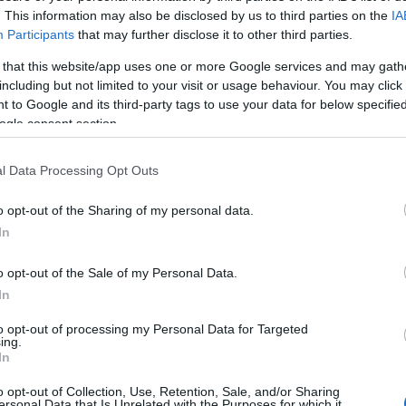
. This information may also be disclosed by us to third parties on the
IA
ως ο 54χρονος καθ’ ομολογίαν δράστης ήταν
Participants
that may further disclose it to other third parties.
ης. Παρά το γεγονός ότι εκκρεμούσαν σε
Πεζ
παρ
α επιθέσεις και απειλές κατά του θύματος, ο
 that this website/app uses one or more Google services and may gath
Μοτ
ερος.
including but not limited to your visit or usage behaviour. You may click 
Δ
 to Google and its third-party tags to use your data for below specifi
ogle consent section.
Τρα
Νεκ
l Data Processing Opt Outs
την
Δ
o opt-out of the Sharing of my personal data.
In
Αρχ
θα 
o opt-out of the Sale of my Personal Data.
Γάζ
In
Όχθ
Ε
to opt-out of processing my Personal Data for Targeted
ing.
In
Πρέ
σπά
o opt-out of Collection, Use, Retention, Sale, and/or Sharing
ersonal Data that Is Unrelated with the Purposes for which it
Β΄ 