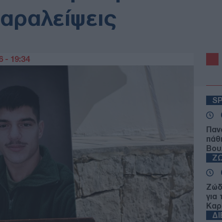
παραλείψεις
 - 19:34
S
Παν
πάθ
Βου
Ζ
Ζώδ
για
Καρ
Δ