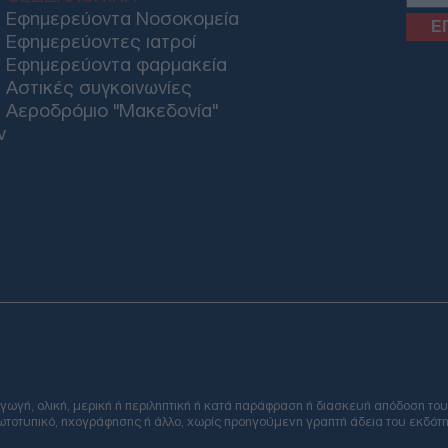
Εφημερεύοντα Νοσοκομεία
Εφημερεύοντες ιατροί
Μητ
Εφημερεύοντα φαρμακεία
Κύπ
Αστικές συγκοινωνίες
στη
είσ
Αεροδρόμιο "Μακεδονία"
Δ
ν
ΟΗΕ
έλα
Μαρ
Ο
Akt
και
τη 
Δ
Email
ή, ολική, μερική ή περιληπτική ή κατά παράφραση ή διασκευή απόδοση του
Ζελ
φωτοτυπικό, ηχογράφησης ή άλλο, χωρίς προηγούμενη γραπτή άδεια του εκδότη
συσ