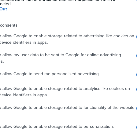
lected.
Δ
Out
ΗΠΑ
consents
Καρ
και
o allow Google to enable storage related to advertising like cookies on
Ε
evice identifiers in apps.
o allow my user data to be sent to Google for online advertising
Σύμ
s.
Παν
αγν
to allow Google to send me personalized advertising.
Δ
o allow Google to enable storage related to analytics like cookies on
Ιρά
evice identifiers in apps.
εγονός πως η εκδίκαση της πιο βίαιης
απε
ν Δεκέμβριο του 2024, είχε προσδιοριστεί για
Δεν
o allow Google to enable storage related to functionality of the website
δεσ
Δ
o allow Google to enable storage related to personalization.
ολίτη, Μιχάλης Χρυσοχοΐδης, αποκάλυψε πως
Οκτ
ώσει την Εισαγγελία για παραβίαση των