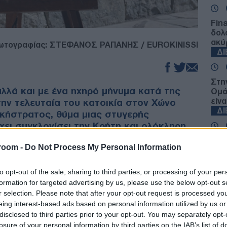
Fin
δολ
ακύ
ωτογραφίας: ΣΤΕΦΑΝΟΣ ΡΑΠΑΝΗΣ / EUROKINISSI
Δ
Στη
αλλά και με ένα ηχηρό μήνυμα κατά της
Ομά
είνα
ην τελευταία του κατοικία στον Χώνο
Δ
ικήστρατος, θύμα μιας στυγερής
ει συγκλονίσει την Κρήτη και ολόκληρη
ΗΠΑ:
room -
Do Not Process My Personal Information
τρα
Βόρ
 επιλέγοντας τον δρόμο της ομόνοιας, ζήτησε
Ε
to opt-out of the sale, sharing to third parties, or processing of your per
ς, με τον Μητροπολίτη Ρεθύμνης να δίνει
formation for targeted advertising by us, please use the below opt-out s
1χρονου θα αποτελέσει το τέλος των
r selection. Please note that after your opt-out request is processed y
ριοχή.
Κλή
eing interest-based ads based on personal information utilized by us or
Δεί
disclosed to third parties prior to your opt-out. You may separately opt-
Δ
ληθαίνουν τα ερωτήματα για τη στάση των
losure of your personal information by third parties on the IAB’s list of