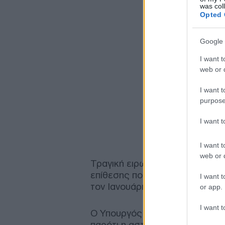
was col
Opted 
Google 
I want t
web or d
I want t
purpose
I want 
I want t
web or d
Τραγική ειρωνεία αποτελεί το γ
επίθεσης που είχε διαπράξει το
I want t
τον Ιανουάριο του 2027.
or app.
I want t
Ο Υπουργός Προστασίας του Π
παρότι η αστυνομία είχε ενημερ