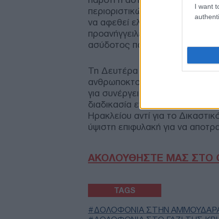
I want t
περιοριστικών όρων από τον 54
authenti
να αφεθεί ελεύθερος. Η δικηγό
προανήγγειλε έρευνα για τις σ
ασύδοτος παρά τις συνεχείς κα
Τη Δευτέρα αναμένεται η απολο
ανθρωποκτονία από πρόθεση, κ
για συνέργεια. Για λόγους ασφα
διαδικασία ενδέχεται να πραγμ
Ηρακλείου αντί για το Δικαστι
ύψιστη επιφυλακή για να αποτρ
ΑΚΟΛΟΥΘΗΣΤΕ ΜΑΣ ΣΤΟ 
TAGS
ΔΟΛΟΦΟΝΙΑ ΣΤΗΝ ΑΜΜΟΥΔΑΡ