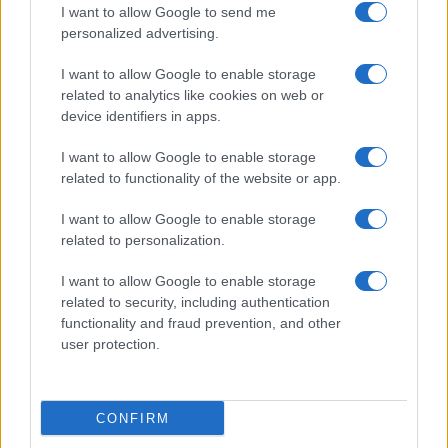
NEWS ΚΑΝΟΝΤΑΣ ΚΛΙΚ ΕΔΩ
I want to allow Google to send me
personalized advertising.
I want to allow Google to enable storage
TAGS
related to analytics like cookies on web or
device identifiers in apps.
ΚΥΚΛΩΜΑ ΧΑΜΑΣ
ΧΑΜΑΣ
ΕΛΛΑΔΑ
ΚΥΠΡΟΣ
ΓΕΡΜΑΝΙΑ
ΚΩΝΣΤΑΝΤΙΝΟΥΠΟΛΗ
I want to allow Google to enable storage
related to functionality of the website or app.
I want to allow Google to enable storage
Ροή Ειδήσεων
related to personalization.
I want to allow Google to enable storage
ΔΙΕΘΝΗ
related to security, including authentication
09/08/26 - 10:32
functionality and fraud prevention, and other
user protection.
Υεμένη: Οι Χούθι ανακοίνωσαν ότι έπληξαν διυλιστήριο
της Aramco στην ακτή της Ερυθράς Θάλασσα
ΕΛΛΑΔΑ
09/08/26 - 09:59
CONFIRM
Άλλος για Κυκλάδες κίνησε, άλλος για Κρήτη και