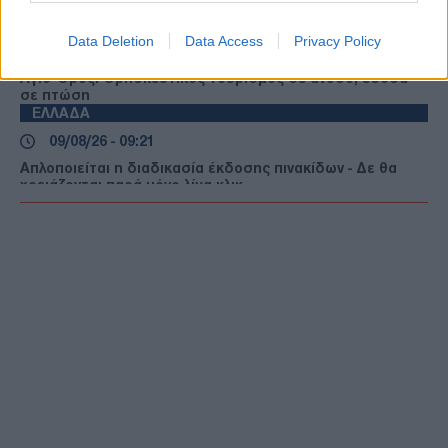
Αργοσαρωνικό - Εγκαταλείπουν την Αθήνα οι ταξιδιώτες
ΕΚΚΛΗΣΙΑ
Data Deletion
Data Access
Privacy Policy
09/08/26 - 09:37
Άγιο Όρος: Θρησκευτικός τουρισμός σε άνοδο, έσοδα
σε πτώση
ΕΛΛΑΔΑ
09/08/26 - 09:21
Απλοποιείται η διαδικασία έκδοσης πινακίδων - Δε θα
χρειάζονται παρά μόνο λίγα κλικ
ΔΙΕΘΝΗ
09/08/26 - 09:00
Πεζεσκιάν: «Τώρα είναι η καλύτερη στιγμή» για συμφωνία
– «Να βγούμε από το ούτε πόλεμος ούτε ειρήνη»
ΔΙΕΘΝΗ
09/08/26 - 08:37
Γερμανία: Μη επανδρωμένα αεροσκάφη εθεάθησαν πάνω
από στρατιωτική βάση
ΕΛΛΑΔΑ
09/08/26 - 08:23
Τροχαίο στη λεωφόρο Αθηνών-Σουνίου: Μηχανή της ΔΙΑΣ