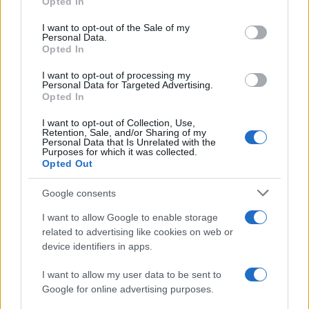
Opted In
έναν 38χρονο ομοεθνή του με το ψευδώνυμο
use your data for below specified purposes in below Google
«μάγειρας», ο οποίος του υποσχέθηκε δουλειά
consent section.
I want to opt-out of the Sale of my
ηλεκτρολόγου στη Μαλαισία.
Personal Data.
Opted In
Αντί αυτού, ο 37χρονος βρέθηκε αρχικά στην
I want to opt-out of processing my
Personal Data for Targeted Advertising.
Ινδονησία και στη συνέχεια στην Κουάλα
Opted In
Λουμπούρ, όπου εκπαιδεύτηκε στα εκρηκτικά και
έλαβε 10.000 δολάρια για να οργανώσει επίθεση
I want to opt-out of Collection, Use,
στην Αθήνα.
Retention, Sale, and/or Sharing of my
Personal Data that Is Unrelated with the
Purposes for which it was collected.
Opted Out
Αν και επέστρεψε στην Ελλάδα και έκανε
διαδικτυακές παραγγελίες χημικών οξέων, ο
Google consents
κατηγορούμενος φαίνεται πως υπαναχώρησε
τους τελευταίους μήνες, αποφεύγοντας να
I want to allow Google to enable storage
παραλάβει τα υλικά, ενώ στα τέλη του 2025
related to advertising like cookies on web or
συνάντησε συνεργό του στην πλατεία Αμερικής
device identifiers in apps.
για να επιστρέψει μέρος της προκαταβολής.
I want to allow my user data to be sent to
Google for online advertising purposes.
ΑΚΟΛΟΥΘΗΣΤΕ ΜΑΣ ΣΤΟ GOOGLE