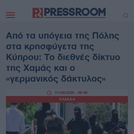
Κεντρική
πλοήγηση
ΠΟΛΙΤΙΚΗ
ΤΟΥΡΚΙΑ
Από τα υπόγεια της Πόλης
ΟΙΚΟΝΟΜΙΑ
ΕΛΛΑΔΑ
στα κρησφύγετα της
ΕΚΚΛΗΣΙΑ
ΑΜΥΝΑ
Κύπρου: Το διεθνές δίκτυο
ΔΙΕΘΝΗ
ΚΥΠΡΟΣ
της Χαμάς και ο
MEDIA
LIFESTYLE
«γερμανικός δάκτυλος»
SPORTS
ΑΥΤΟΔΙΟΙΚΗΣΗ
AUTO - MOTO
ΓΑΣΤΡΟΝΟΜΙΑ
11/06/2026 - 08:48
ΥΓΕΙΑ
ΤΕΧΝΟΛΟΓΙΑ
ΕΛΛΑΔΑ
ΠΑΡΑΞΕΝΑ
ΖΩΔΙΑ
ΑΡΘΡΟΓΡΑΦΙΑ