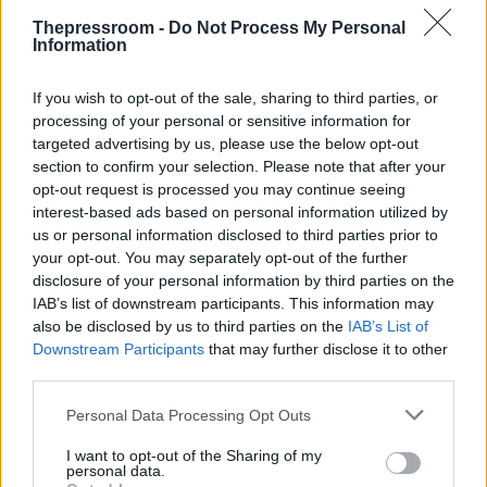
μυστηριώδης Γερμανός υπήκοος, ο οποίος όχι
μόνο διέμενε στο σπίτι-κρησφύγετο των
Thepressroom -
Do Not Process My Personal
Information
κατηγορουμένων στην Ακτή του Κυβερνήτη στην
Κύπρο, αλλά φέρεται να χρηματοδότησε
απευθείας τη δράση του πυρήνα.
If you wish to opt-out of the sale, sharing to third parties, or
processing of your personal or sensitive information for
targeted advertising by us, please use the below opt-out
Η «γερμανική σύνδεση» επιβεβαιώνεται και από
section to confirm your selection. Please note that after your
τις τηλεφωνικές επικοινωνίες των δραστών,
opt-out request is processed you may continue seeing
καθώς η Αντιτρομοκρατική έφτασε στα ίχνη του
interest-based ads based on personal information utilized by
37χρονου στην Κρήτη ακολουθώντας τα σήματα
us or personal information disclosed to third parties prior to
μιας γερμανικής κάρτας SIM. Παράλληλα,
your opt-out. You may separately opt-out of the further
καταθέσεις μαρτύρων αποκαλύπτουν ότι ο
disclosure of your personal information by third parties on the
συλληφθείς είχε πραγματοποιήσει ταξίδια στη
IAB’s list of downstream participants. This information may
Γερμανία το προηγούμενο διάστημα, ενισχύοντας
also be disclosed by us to third parties on the
IAB’s List of
τις εκτιμήσεις του Υπουργού Προστασίας του
Downstream Participants
that may further disclose it to other
Πολίτη, Μιχάλη Χρυσοχοΐδη, για τη διεθνή
third parties.
διάσταση της οργάνωσης.
Please note that this website/app uses one or more Google
Personal Data Processing Opt Outs
Η στρατολόγηση των μελών γινόταν με το
services and may gather and store information including but
πρόσχημα της εύρεσης εργασίας. Ο 37χρονος
not limited to your visit or usage behaviour. You may click to
I want to opt-out of the Sharing of my
personal data.
«Γιουσέφ» ισχυρίζεται ότι προσεγγίστηκε από
grant or deny consent to Google and its third-party tags to