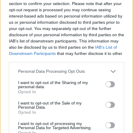
section to confirm your selection. Please note that after your
opt-out request is processed you may continue seeing
Νησιά Ιονίου, Ήπειρος, δυτική Στερεά, δυτική
interest-based ads based on personal information utilized by
Πελοπόννησος
us or personal information disclosed to third parties prior to
Καιρός: γενικά αίθριος.
your opt-out. You may separately opt-out of the further
Ανεμοι: βορειοδυτικοί 3 με 5 μποφόρ.
disclosure of your personal information by third parties on the
Θερμοκρασια: από 18 έως 35 και κατά τόπους
IAB’s list of downstream participants. This information may
στα νότια 36 βαθμούς κελσίου. Στην Ήπειρο η
also be disclosed by us to third parties on the
IAB’s List of
ελάχιστη 4 με 5 βαθμούς χαμηλότερη.
Downstream Participants
that may further disclose it to other
third parties.
Θεσσαλία, ανατολική Στερεά, Εύβοια,
Please note that this website/app uses one or more Google
Personal Data Processing Opt Outs
ανατολική Πελοπόννησος
services and may gather and store information including but
Καιρός: αίθριος.
not limited to your visit or usage behaviour. You may click to
I want to opt-out of the Sharing of my
Ανεμοι: μεταβλητοί 3 με 4 μποφόρ. Από το
personal data.
grant or deny consent to Google and its third-party tags to
απόγευμα δυτικοί βορειοδυτικοί 4 με 5 και στα
Opted In
use your data for below specified purposes in below Google
νότια τοπικά 6 μποφόρ.
consent section.
I want to opt-out of the Sale of my
Θερμοκρασια: από 17 έως 37 και κατά τόπους
Personal Data.
στην ανατολική Πελοπόννησο έως 38 βαθμούς
Opted In
κελσίου.
I want to opt-out of processing my
Personal Data for Targeted Advertising.
Κυκλάδες, Κρήτη
Opted In