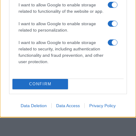
ΔΙΕΘΝΗ
I want to allow Google to enable storage
07/08/26 - 16:15
related to functionality of the website or app.
Ινδία: Σχεδόν 100 νεκροί από πλημμύρες και
I want to allow Google to enable storage
κατολισθήσεις - Χιλιάδες εκτοπισμένοι
ΕΛΛΑΔΑ
related to personalization.
07/08/26 - 16:11
I want to allow Google to enable storage
Παραλίες: Πάνω από 1.500 έλεγχοι σε όλη τη χώρα – Τρεις
related to security, including authentication
συλλήψεις και πέντε «λουκέτα» στη Χαλκιδική
functionality and fraud prevention, and other
ΔΙΕΘΝΗ
user protection.
07/08/26 - 15:51
Atlantic: Αδιέξοδο και οργή Τραμπ για τα εξαντλημένα
αποθέματα όπλων στον πόλεμο με το Ιράν
CONFIRM
ΔΙΕΘΝΗ
07/08/26 - 15:43
Η «οργή της διαδοχής» πάνω από το Κρεμλίνο: Το
Data Deletion
Data Access
Privacy Policy
γηρασμένο σύστημα Πούτιν και ο κίνδυνος του χάους
ΕΛΛΑΔΑ
07/08/26 - 15:34
Μπλόκο της γερμανικής αστυνομίας στη ρωσόφωνη
μαφία: Συνελήφθη 31χρονος εμπλεκόμενος στις