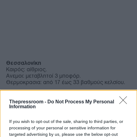
Θεσσαλονίκη
Καιρός: αίθριος.
Ανεμοι: μεταβλητοί 3 μποφόρ.
Θερμοκρασια: από 17 έως 33 βαθμούς κελσίου.
Μακεδονία, Θράκη
Thepressroom -
Do Not Process My Personal
Καιρός: γενικά αίθριος.
Information
Ανεμοι: μεταβλητοί 2 με 4 και το βράδυ στα
ανατολικά ανατολικοί 4 με 5 μποφόρ.
If you wish to opt-out of the sale, sharing to third parties, or
Θερμοκρασια: από 17 έως 36 βαθμούς κελσίου.
processing of your personal or sensitive information for
Στη δυτική Μακεδονία η ελάχιστη 4 με 5 βαθμούς
targeted advertising by us, please use the below opt-out
χαμηλότερη.