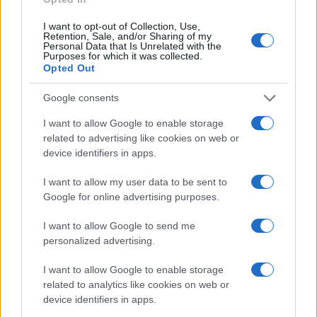
Καιρός: αίθριος.
I want to opt-out of Collection, Use,
Άνεμοι: δυτικοί βορειοδυτικοί 3 με 5 μποφόρ.
Retention, Sale, and/or Sharing of my
Θερμοκρασια: από 20 έως 34 βαθμούς κελσίου.
Personal Data that Is Unrelated with the
Purposes for which it was collected.
Opted Out
Νησιά ανατολικού Αιγαίου, Δωδεκάνησα
Καιρός: αίθριος.
Google consents
Ανεμοι: βόρειοι βορειοδυτικοί 3 με 5 μποφόρ .
Θερμοκρασια: από 19 έως 35 βαθμούς κελσίου.
I want to allow Google to enable storage
related to advertising like cookies on web or
device identifiers in apps.
TAGS
I want to allow my user data to be sent to
Google for online advertising purposes.
ΚΑΙΡΟΣ
ΚΑΙΡΟΣ 18/9
ΚΑΙΡΟΣ 18 ΣΕΠΤΕΜΒΡΙΟΥ
ΚΑΙΡΟΣ ΕΛΛΑΔΑ
ΕΜΥ
ΠΡΟΒΛΕΨΗ
I want to allow Google to send me
personalized advertising.
I want to allow Google to enable storage
Ροή Ειδήσεων
related to analytics like cookies on web or
device identifiers in apps.