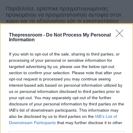
Παράλληλα, ορίστηκε πραγματογνώμονας
προκειμένου να πραγματοποιήσει αυτοψία στον
χώρο και να αξιολογήσει εάν οι εγκαταστάσεις
πληρούν τις ισχύουσες πολεοδομικές και τεχνικές
προδιαγραφές για τη λειτουργία τους ως κύριας
Thepressroom -
Do Not Process My Personal
χρήσης δικαστικής αίθουσας.
Information
If you wish to opt-out of the sale, sharing to third parties, or
Η πραγματογνωμοσύνη εξέτασε, μεταξύ άλλων,
processing of your personal or sensitive information for
τη νομιμότητα των κτιριακών εγκαταστάσεων, την
targeted advertising by us, please use the below opt-out
επάρκεια και καταλληλότητα των χώρων, καθώς
section to confirm your selection. Please note that after your
και ζητήματα που αφορούν την προσβασιμότητα
opt-out request is processed you may continue seeing
ατόμων με αναπηρία μέσω ανελκυστήρα ή άλλων
interest-based ads based on personal information utilized by
σχετικών υποδομών.
us or personal information disclosed to third parties prior to
your opt-out. You may separately opt-out of the further
Στο πλαίσιο της ίδιας διαδικασίας κλήθηκε επίσης
disclosure of your personal information by third parties on the
αρμόδιο στέλεχος του υπουργείου Δικαιοσύνης,
IAB’s list of downstream participants. This information may
προκειμένου να ενημερώσει τις δικαστικές αρχές
also be disclosed by us to third parties on the
IAB’s List of
για τις τεχνικές παρεμβάσεις και τις εργασίες που
Downstream Participants
that may further disclose it to other
πραγματοποιήθηκαν μετά την παραχώρηση της
third parties.
αίθουσας, ώστε να καταστεί κατάλληλη για τη