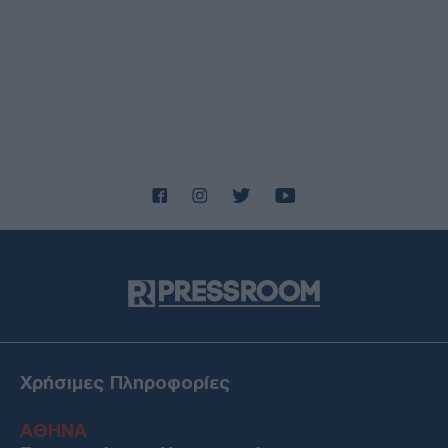
06/08/26 - 20:50
Washington Post: Ο Τραμπ θέλει τον Τζέι Ντι Βανς
υποψήφιο για την προεδρία το 2028
ΔΙΕΘΝΗ
06/08/26 - 20:17
Σλοβακία: Ιστορικό ρεκόρ ζέστης με 42,2 βαθμούς
Κελσίου
ΔΙΕΘΝΗ
06/08/26 - 20:03
Τεχεράνη προς χώρες του Κόλπου: Πείστε τον Τραμπ να
σταματήσει τις επιθέσεις, ειδάλλως θα υπάρξουν
αντίποινα
ΔΙΕΘΝΗ
06/08/26 - 19:52
Ζελένσκι: Στην Σερβία το Σάββατο, για πρώτη φορά μετά
την έναρξη του ρωσο-ουκρανικού πολέμου
ΕΛΛΑΔΑ
Χρήσιμες Πληροφορίες
06/08/26 - 19:37
Στην Ελλάδα απόψε η 46χρονη που κατηγορείται για την
ΑΘΗΝΑ
υπόθεση της Marfin — Θα μεταφερθεί στη ΓΑΔΑ