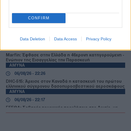
ΤΟΥΡΚΙΑ
06/08/26 - 22:47
CONFIRM
Από τα πλαστά διαβατήρια στα δίκτυα διακίνησης: Ο
ρόλος της Τουρκίας στις σύγχρονες μεταναστευτικές
διαδρομές
Data Deletion
Data Access
Privacy Policy
ΕΛΛΑΔΑ
06/08/26 - 22:34
Marfin: Έφθασε στην Ελλάδα η 46χρονη κατηγορούμενη -
Ενώπιον της Εισαγγελίας την Παρασκευή
ΑΜΥΝΑ
06/08/26 - 22:26
DHC-515: Άρχισε στον Καναδά η κατασκευή του πρώτου
ελληνικού σύγχρονου δασοπυροσβεστικού αεροσκάφους
ΑΜΥΝΑ
06/08/26 - 22:17
ΓΕΕΘΑ: Σοβαρές τουρκικές προκλήσεις στο Αιγαίο, με
οπλισμένα F-16, εμπλοκή, UAV και ATR-72!
ΕΛΛΑΔΑ
06/08/26 - 22:13