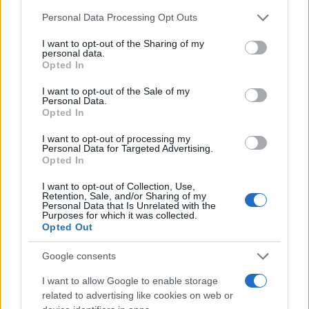
διεξαγωγή της δίκης.
Please note that this website/app uses one or more Google
Personal Data Processing Opt Outs
services and may gather and store information including but
not limited to your visit or usage behaviour. You may click to
I want to opt-out of the Sharing of my
Ύστερα από περίπου δυόμισι μήνες ερευνών, η
personal data.
grant or deny consent to Google and its third-party tags to
προκαταρκτική εξέταση ολοκληρώθηκε χωρίς να
Opted In
use your data for below specified purposes in below Google
προκύψουν στοιχεία που να στοιχειοθετούν την
consent section.
τέλεση αξιόποινης πράξης. Ως εκ τούτου, η
I want to opt-out of the Sale of my
Personal Data.
υπόθεση τέθηκε στο αρχείο.
Opted In
I want to opt-out of processing my
Ωστόσο, ο φάκελος της δικογραφίας αναμένεται
Personal Data for Targeted Advertising.
να διαβιβαστεί στην Εισαγγελία Εφετών Λάρισας,
Opted In
προκειμένου να αξιολογηθεί και από τον αρμόδιο
εισαγγελέα Εφετών, σύμφωνα με την
I want to opt-out of Collection, Use,
Retention, Sale, and/or Sharing of my
προβλεπόμενη διαδικασία.
Personal Data that Is Unrelated with the
Purposes for which it was collected.
Opted Out
Η εξέλιξη αυτή αφορά αποκλειστικά το ζήτημα
της καταλληλότητας της δικαστικής αίθουσας και
Google consents
δεν συνδέεται με την ουσία της δίκης για το
σιδηροδρομικό δυστύχημα των Τεμπών, η οποία
I want to allow Google to enable storage
συνεχίζεται κανονικά.
related to advertising like cookies on web or