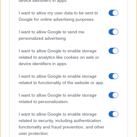
device identifiers in apps.
ΑΚΟΛΟΥΘΗΣΤΕ ΜΑΣ ΣΤΟ GOOGLE
I want to allow my user data to be sent to
NEWS ΚΑΝΟΝΤΑΣ ΚΛΙΚ ΕΔΩ
Google for online advertising purposes.
I want to allow Google to send me
personalized advertising.
TAGS
I want to allow Google to enable storage
ΔΙΚΗ ΓΙΑ ΤΑ ΤΕΜΠΗ
ΓΑΙΟΠΟΛΙΣ ΛΆΡΙΣΑΣ
related to analytics like cookies on web or
ΣΥΝΕΔΡΙΑΚΌ ΚΈΝΤΡΟ ΓΑΙΟΠΟΛΙΣ
device identifiers in apps.
ΕΙΣΑΓΓΕΛΙΑ ΠΡΩΤΟΔΙΚΩΝ ΛΑΡΙΣΑΣ
ΑΙΚΑΤΕΡΊΝΗ ΠΑΠΑΪΩΆΝΝΟΥ
ΠΡΟΚΑΤΑΡΚΤΙΚΗ ΕΞΕΤΑΣΗ
I want to allow Google to enable storage
ΚΑΤΑΛΛΗΛΌΤΗΤΑ ΔΙΚΑΣΤΙΚΉΣ ΑΊΘΟΥΣΑΣ
related to functionality of the website or app.
ΠΡΑΓΜΑΤΟΓΝΩΜΟΣΎΝΗ ΓΑΙΟΠΟΛΙΣ
ΕΙΣΑΓΓΕΛΊΑ ΕΦΕΤΏΝ ΛΆΡΙΣΑΣ
I want to allow Google to enable storage
ΣΙΔΗΡΟΔΡΟΜΙΚΟ ΔΥΣΤΥΧΗΜΑ ΤΕΜΠΩΝ
related to personalization.
I want to allow Google to enable storage
related to security, including authentication
Ροή Ειδήσεων
functionality and fraud prevention, and other
user protection.