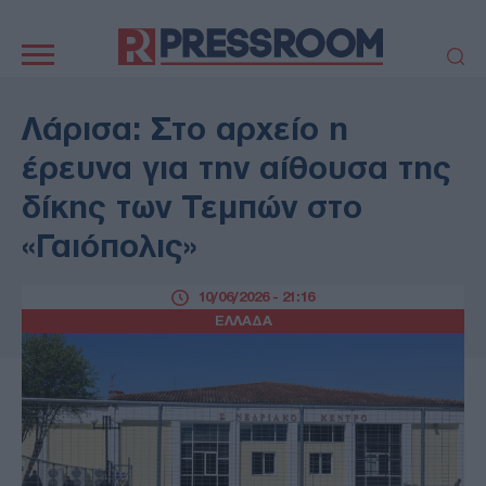
Κεντρική
πλοήγηση
ΠΟΛΙΤΙΚΗ
ΤΟΥΡΚΙΑ
Λάρισα: Στο αρχείο η
ΟΙΚΟΝΟΜΙΑ
ΕΛΛΑΔΑ
έρευνα για την αίθουσα της
ΕΚΚΛΗΣΙΑ
ΑΜΥΝΑ
δίκης των Τεμπών στο
ΔΙΕΘΝΗ
ΚΥΠΡΟΣ
«Γαιόπολις»
MEDIA
LIFESTYLE
SPORTS
ΑΥΤΟΔΙΟΙΚΗΣΗ
10/06/2026 - 21:16
AUTO - MOTO
ΓΑΣΤΡΟΝΟΜΙΑ
ΕΛΛΑΔΑ
ΥΓΕΙΑ
ΤΕΧΝΟΛΟΓΙΑ
ΠΑΡΑΞΕΝΑ
ΖΩΔΙΑ
ΑΡΘΡΟΓΡΑΦΙΑ