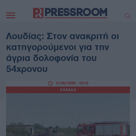
Κεντρική
πλοήγηση
ΠΟΛΙΤΙΚΗ
ΤΟΥΡΚΙΑ
Λουδίας: Στον ανακριτή οι
ΟΙΚΟΝΟΜΙΑ
ΕΛΛΑΔΑ
κατηγορούμενοι για την
ΕΚΚΛΗΣΙΑ
ΑΜΥΝΑ
άγρια δολοφονία του
ΔΙΕΘΝΗ
ΚΥΠΡΟΣ
54χρονου
MEDIA
LIFESTYLE
SPORTS
ΑΥΤΟΔΙΟΙΚΗΣΗ
11/05/2026 - 10:12
AUTO - MOTO
ΓΑΣΤΡΟΝΟΜΙΑ
ΕΛΛΑΔΑ
ΥΓΕΙΑ
ΤΕΧΝΟΛΟΓΙΑ
ΠΑΡΑΞΕΝΑ
ΖΩΔΙΑ
ΑΡΘΡΟΓΡΑΦΙΑ