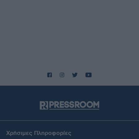
ΗΠΑ: Η Γερουσία ενέκρινε νέες κυρώσεις κατά της
Ρωσίας - Δασμοί έως 500% σε πετρέλαιο και αέριο
ΔΙΕΘΝΗ
07/08/26 - 21:19
ΗΠΑ: Νέα αποχαρακτηρισμένα αρχεία για UFO - Γιγαντιαία
τρίγωνα, μεταλλικές σφαίρες και ανεξήγητα φώτα
ΟΙΚΟΝΟΜΙΑ
07/08/26 - 21:10
Οικονομία: Στο 3,4% υποχώρησε ο πληθωρισμός τον
Ιούλιο – Μικρή άνοδος στα τρόφιμα
ΕΛΛΑΔΑ
07/08/26 - 20:42
Φρίκη στην Κρήτη: Τουρίστας φέρεται να ρώτησε πόσο
να πληρώσει για να ασελγήσει σε 10χρονο κορίτσι!
ΔΙΕΘΝΗ
07/08/26 - 20:29
Γερμανία: Χάκερ που συνδέονται με το Κρεμλίνο πίσω από
το fake βίντεο για την παραίτηση Μερτς
ΔΙΕΘΝΗ
Χρήσιμες Πληροφορίες
07/08/26 - 20:05