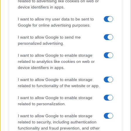
Ροή Ειδήσεων
related to advertising like cookies on web or
device identifiers in apps.
I want to allow my user data to be sent to
ΖΩΔΙΑ
Google for online advertising purposes.
07/08/26 - 23:49
I want to allow Google to send me
Ζώδια: Οι αστρολογικές προβλέψεις για το
Σαββατοκύριακο 8-9 Αυγούστου από την Αλεξάνδρα
personalized advertising.
Καρτά
ΕΛΛΑΔΑ
I want to allow Google to enable storage
07/08/26 - 23:32
related to analytics like cookies on web or
device identifiers in apps.
Πτήση-θρίλερ της Ryanair με σπασμένο παράθυρο:
Προσφυγές σε ελληνικά και αμερικανικά δικαστήρια από
επιβάτες
I want to allow Google to enable storage
ΔΙΕΘΝΗ
related to functionality of the website or app.
07/08/26 - 23:19
I want to allow Google to enable storage
Φωτιά σε υπόγειο καταστήματος στον Άλιμο –
related to personalization.
Απομακρύνθηκαν ένοικοι πολυκατοικίας
ΔΙΕΘΝΗ
I want to allow Google to enable storage
07/08/26 - 23:11
related to security, including authentication
Κλιμακώνεται η κόντρα Ισπανίας–Ιταλίας για το
functionality and fraud prevention, and other
μεταναστευτικό: Η Μαδρίτη απαντά με ελέγχους στα