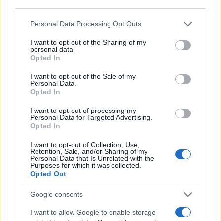
third parties.
Παρά τις εντατικές έρευνες της ΕΛ.ΑΣ. και της
ΕΜΑΚ στα νερά του ποταμού, η σορός του
Please note that this website/app uses one or more Google
Personal Data Processing Opt Outs
54χρονου δεν έχει ακόμη εντοπιστεί. Καθοριστικό
services and may gather and store information including but
ρόλο στην εξιχνίαση της υπόθεσης έπαιξε η
not limited to your visit or usage behaviour. You may click to
I want to opt-out of the Sharing of my
personal data.
κατάθεση ενός πολίτη, η οποία επέτρεψε στις
grant or deny consent to Google and its third-party tags to
Opted In
Αρχές να συνδέσουν τα κομμάτια του παζλ και να
use your data for below specified purposes in below Google
προχωρήσουν στις συλλήψεις.
consent section.
I want to opt-out of the Sale of my
Personal Data.
Opted In
ΑΚΟΛΟΥΘΗΣΤΕ ΜΑΣ ΣΤΟ GOOGLE
I want to opt-out of processing my
NEWS ΚΑΝΟΝΤΑΣ ΚΛΙΚ ΕΔΩ
Personal Data for Targeted Advertising.
Opted In
I want to opt-out of Collection, Use,
Retention, Sale, and/or Sharing of my
TAGS
Personal Data that Is Unrelated with the
Purposes for which it was collected.
ΠΟΤΑΜΟΣ ΛΟΥΔΙΑΣ
ΑΣΤΥΝΟΜΙΚΑ ΝΕΑ
Opted Out
ΑΓΡΙΑ ΔΟΛΟΦΟΝΙΑ
ΚΑΤΗΓΟΡΟΥΜΕΝΟΙ
Google consents
I want to allow Google to enable storage