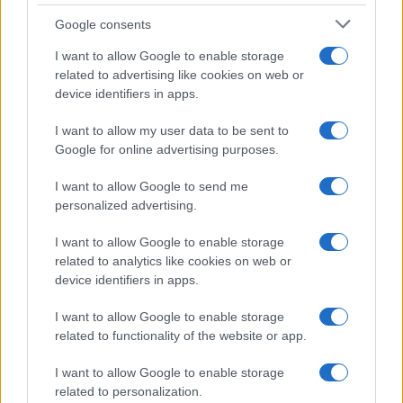
Google consents
Από την πλευρά του, το σημείωσε πως το
έγγραφο, «έτσι όπως είναι διατυπωμένο γεννά
I want to allow Google to enable storage
εύλογες αμφιβολίες», υπογραμμίζοντας ότι
related to advertising like cookies on web or
βρίσκεται σε ανοικτή επικοινωνία τόσο με τις
device identifiers in apps.
εισαγγελικές όσο και με τις αστυνομικές αρχές.
I want to allow my user data to be sent to
Google for online advertising purposes.
ΠΡΟΚΛΗΣΕΙΣ ΕΡΝΤΟΓΑΝ ΓΙΑ
ΘΡΑΚΗ ΚΑΙ ΚΥΠΡΙΑΚΟ
I want to allow Google to send me
personalized advertising.
Μάλιστα, σε ανακοίνωσή του, το υπουργείο
I want to allow Google to enable storage
έσπευσε να διαβεβαιώσει την ακαδημαϊκή
related to analytics like cookies on web or
κοινότητα πως «η συνταγματικά προστατευόμενη
device identifiers in apps.
ακαδημαϊκή ελευθερία δεν απειλείται και θα
προχωρήσει σε νέα ανακοίνωση μόλις έχει τις
I want to allow Google to enable storage
αναγκαίες διευκρινίσεις».
related to functionality of the website or app.
I want to allow Google to enable storage
TAGS
related to personalization.