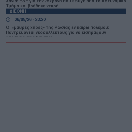
Χανιά: ΕΔΕ για την 75χρονη που έφυγε από το Αστυνομικό
Τμήμα και βρέθηκε νεκρή
ΔΙΕΘΝΗ
06/08/26 - 23:20
Οι «μαύρες χήρες» της Ρωσίας εν καιρώ πολέμου:
Παντρεύονται νεοσύλλεκτους για να εισπράξουν
αποζημιώσεις θανάτου
ΔΙΕΘΝΗ
06/08/26 - 23:16
Γερμανία: Νέο δημοσκοπικό ρεκόρ για το ακροδεξιό AfD
και βαριά φθορά για τον Μερτς
ΤΟΥΡΚΙΑ
06/08/26 - 22:47
Από τα πλαστά διαβατήρια στα δίκτυα διακίνησης: Ο
ρόλος της Τουρκίας στις σύγχρονες μεταναστευτικές
διαδρομές
ΕΛΛΑΔΑ
06/08/26 - 22:34
Marfin: Έφθασε στην Ελλάδα η 46χρονη κατηγορούμενη -
Ενώπιον της Εισαγγελίας την Παρασκευή
ΑΜΥΝΑ