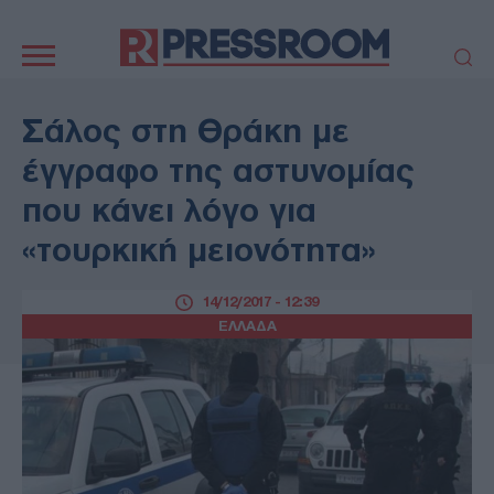
Κεντρική
πλοήγηση
ΠΟΛΙΤΙΚΗ
ΤΟΥΡΚΙΑ
Σάλος στη Θράκη με
ΟΙΚΟΝΟΜΙΑ
ΕΛΛΑΔΑ
έγγραφο της αστυνομίας
ΕΚΚΛΗΣΙΑ
ΑΜΥΝΑ
που κάνει λόγο για
ΔΙΕΘΝΗ
ΚΥΠΡΟΣ
«τουρκική μειονότητα»
MEDIA
LIFESTYLE
SPORTS
ΑΥΤΟΔΙΟΙΚΗΣΗ
14/12/2017 - 12:39
AUTO - MOTO
ΓΑΣΤΡΟΝΟΜΙΑ
ΕΛΛΑΔΑ
ΥΓΕΙΑ
ΤΕΧΝΟΛΟΓΙΑ
ΠΑΡΑΞΕΝΑ
ΖΩΔΙΑ
ΑΡΘΡΟΓΡΑΦΙΑ