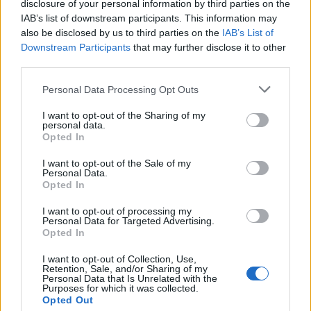
disclosure of your personal information by third parties on the
IAB’s list of downstream participants. This information may
also be disclosed by us to third parties on the
IAB’s List of
Downstream Participants
that may further disclose it to other
third parties.
Please note that this website/app uses one or more Google
Personal Data Processing Opt Outs
services and may gather and store information including but
not limited to your visit or usage behaviour. You may click to
I want to opt-out of the Sharing of my
personal data.
grant or deny consent to Google and its third-party tags to
Opted In
use your data for below specified purposes in below Google
consent section.
I want to opt-out of the Sale of my
Personal Data.
Opted In
I want to opt-out of processing my
Personal Data for Targeted Advertising.
Opted In
Η ΗΧΗΡΗ ΑΠΑΝΤΗΣΗ ΤΩΝ ΕΛΛΗΝΩΝ ΤΗΣ
I want to opt-out of Collection, Use,
ΠΟΛΗΣ ΣΤΑ ΨΕΜΜΑΤΑ ΕΡΝΤΟΓΑΝ
Retention, Sale, and/or Sharing of my
Personal Data that Is Unrelated with the
Purposes for which it was collected.
υπουργείο Παιδείας
Opted Out