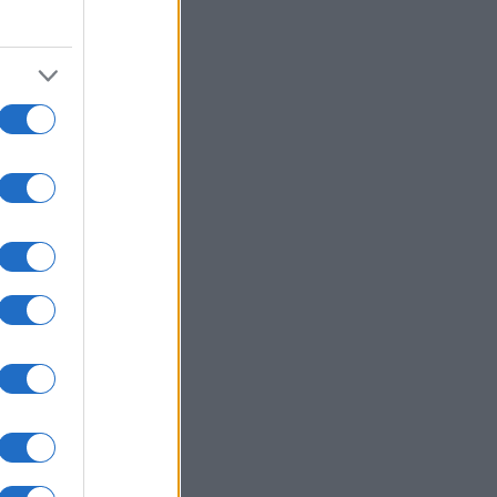
ωπική σύγκρουση με φορτηγό
ΙΕΘΝΗ
07/08/26 - 10:04
ειδοποίηση των αμερικανικών
ρεσιών για πιθανή στρατιωτική
ργεια της Ρωσίας κατά μέλους του
ΤΟ
ΙΚΟΝΟΜΙΑ
07/08/26 - 09:59
Α: «Βουτιά» 3,6% στο πραγματικό
όδημα των νοικοκυριών στην
άδα το α' τρίμηνο του 2026
ΥΡΚΙΑ
07/08/26 - 09:53
μάκωση της τουρκικής
κλητικότητας στο Αιγαίο στον
ηχο της συμφωνίας για το Great
 Interconnector
ΙΕΘΝΗ