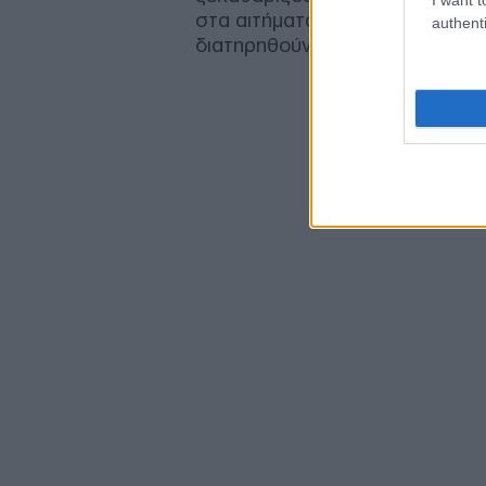
στα αιτήματά τους. Για την Πρ
authenti
διατηρηθούν ανοιχτές οι εναλλ