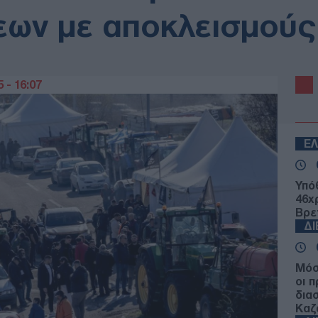
εων με αποκλεισμούς
 - 16:07
Ε
Υπό
46χ
Βρε
Δ
Μόσ
οι 
δια
Καζ