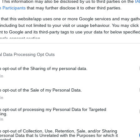
. This information may also be disclosed by us to third parties on the
IA
Δ
Participants
that may further disclose it to other third parties.
 that this website/app uses one or more Google services and may gath
Ισρ
including but not limited to your visit or usage behaviour. You may click 
Μεσ
 to Google and its third-party tags to use your data for below specifi
έντ
ogle consent section.
Του
Δ
l Data Processing Opt Outs
Σεν
o opt-out of the Sharing of my personal data.
Μερ
In
περ
Ε
στο μπλόκο των Μαλγάρων αποφάσισαν να
o opt-out of the Sale of my Personal Data.
έως και την Πρωτοχρονιά, προκειμένου να
In
δος. Παράλληλα, μετά τις γιορτές αναμένεται
Γου
αλονίκη, όπου θα καθοριστεί η περαιτέρω
μετ
to opt-out of processing my Personal Data for Targeted
α τρακτέρ παραμένουν παρατεταγμένα στην
ing.
Ε
In
την περιοχή των Πράσινων Φαναριών.
o opt-out of Collection, Use, Retention, Sale, and/or Sharing
Τρα
ersonal Data that Is Unrelated with the Purposes for which it
φονται και στα σύνορα. Το τελωνείο των
έχα
lected.