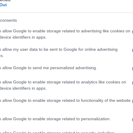
 όλα τα οχήματα σε συγκεκριμένα χρονικά
μετ
Out
Δ
ίγοντα περιστατικά. Αντίστοιχες
εξέλιξη στον Προμαχώνα, όπου το μπλόκο
consents
λαμβάνονται μέσω γενικών συνελεύσεων. Στην
Προ
o allow Google to enable storage related to advertising like cookies on
υσης παραμένει κλειστός για τα φορτηγά,
υπη
evice identifiers in apps.
ο τελωνείο της Νίκης.
ενέ
ΝΑ
o allow my user data to be sent to Google for online advertising
Ο
ποιήσεις εντείνονται, με ενίσχυση του
s.
ν και αιφνιδιαστικούς αποκλεισμούς για τα
ΟΟΣ
ύμφωνα με τους αγροτικούς συλλόγους, από
to allow Google to send me personalized advertising.
εισ
αι ακόμη και ο αποκλεισμός των οχημάτων που
Ελλ
Παράλληλα, στο βόρειο τμήμα του νομού,
o allow Google to enable storage related to analytics like cookies on
ΤΟ
λόκου στον κόμβο του Ορμενίου και
evice identifiers in apps.
 Διδυμότειχο.
o allow Google to enable storage related to functionality of the website
Κλι
προ
ίκαιας Λάρισας παραμένει από τα ισχυρότερα,
από
μένα. Οι αγρότες προχώρησαν στο κλείσιμο
Sea
o allow Google to enable storage related to personalization.
ας – Βόλου για συγκεκριμένες ώρες, ενώ
Δ
ει διάλογος χωρίς συγκεκριμένες απαντήσεις
o allow Google to enable storage related to security, including