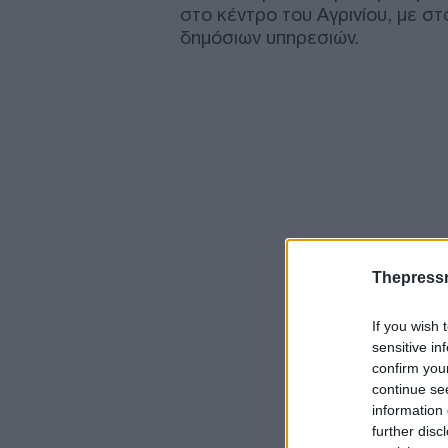
στο κέντρο του Αγρινίου, με σ
δημόσιων υπηρεσιών.
Thepress
If you wish 
sensitive in
confirm you
continue se
information 
further disc