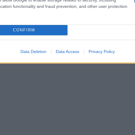
ωτοχρονιά, πάντως, δηλώνουν πρόθεση να
cation functionality and fraud prevention, and other user protection.
Γαλ
ακτικές διαδρομές.
σε 
«Je
μετ
CONFIRM
Δ
Σημ
Data Deletion
Data Access
Privacy Policy
πλο
ανα
Δ
ΗΠΑ
επι
συμ
Ο
«Κλ
ενέ
δισ