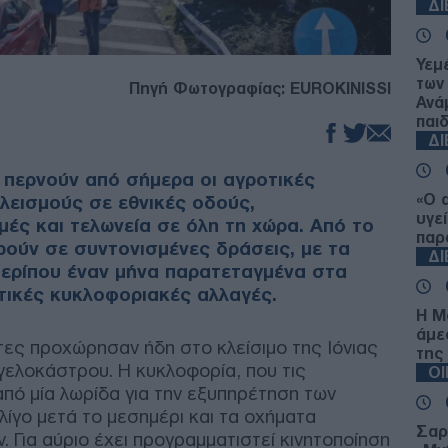
Δ
Υεμ
των
Πηγή Φωτογραφίας: EUROKINISSI
Ανά
παιδ
Δ
 περνούν από σήμερα οι αγροτικές
«Ο 
κλεισμούς σε εθνικές οδούς,
υγε
ές και τελωνεία σε όλη τη χώρα. Από το
παρ
ρούν σε συντονισμένες δράσεις, με τα
Δ
περίπου έναν μήνα παρατεταγμένα στα
ικές κυκλοφοριακές αλλαγές.
Η Μ
άμε
τες προχώρησαν ήδη στο κλείσιμο της Ιόνιας
της
γελοκάστρου. Η κυκλοφορία, που τις
Ο
πό μία λωρίδα για την εξυπηρέτηση των
ίγο μετά το μεσημέρι και τα οχήματα
Σαρώ
 Για αύριο έχει προγραμματιστεί κινητοποίηση