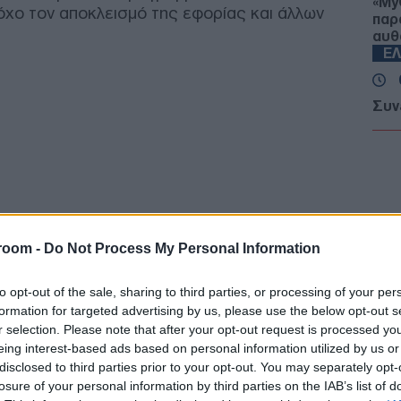
«My
τόχο τον αποκλεισμό της εφορίας και άλλων
παρ
αυθ
Ε
Συν
Γεω
Κατη
ανθ
Δ
Τρα
σκό
room -
Do Not Process My Personal Information
εισ
σκο
to opt-out of the sale, sharing to third parties, or processing of your per
ΠΟ
formation for targeted advertising by us, please use the below opt-out s
r selection. Please note that after your opt-out request is processed y
Τέλ
eing interest-based ads based on personal information utilized by us or
Δημ
disclosed to third parties prior to your opt-out. You may separately opt-
Οκτ
losure of your personal information by third parties on the IAB’s list of
ανα