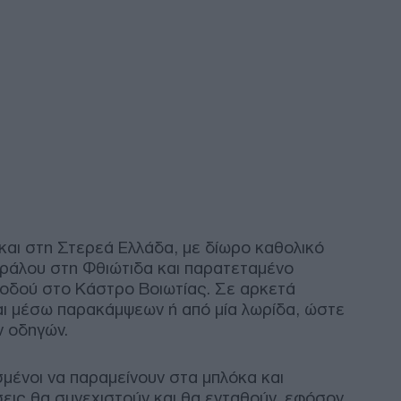
της
Δ
Ιτα
αιώ
και
ΤΟ
Σφο
ΥΠΕ
υπο
Συρ
και στη Στερεά Ελλάδα, με δίωρο καθολικό
Δ
ράλου στη Φθιώτιδα και παρατεταμένο
 οδού στο Κάστρο Βοιωτίας. Σε αρκετά
Στο
αι μέσω παρακάμψεων ή από μία λωρίδα, ώστε
«το
ν οδηγών.
εκτ
Κ
μένοι να παραμείνουν στα μπλόκα και
σεις θα συνεχιστούν και θα ενταθούν, εφόσον