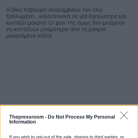
Η Βίκυ Κάβουρα απολαμβάνει τον ήλιο
ξαπλωμένη... καλλιτεχνικά σε μία ξαπλώστρα και
κοιτάζει μακριά! Οι φαν της όμως δεν μπορούν
να κοιτάξουν μακρύτερα από τα μακριά
μαυρισμένα πόδια
Thepressroom -
Do Not Process My Personal
Information
If you wish to opt-out of the sale, sharing to third parties, or