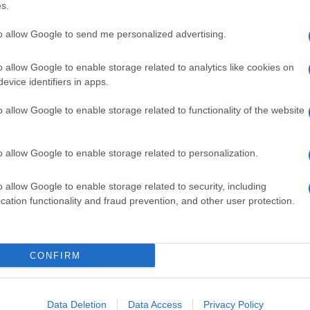
στό
s.
πυρ
Δ
to allow Google to send me personalized advertising.
o allow Google to enable storage related to analytics like cookies on
Λον
απα
evice identifiers in apps.
παρ
επει
o allow Google to enable storage related to functionality of the website
κατ
Δ
o allow Google to enable storage related to personalization.
ε στην κάμερα της παραγωγής: «Τον Σπύρο τον
κε, τα έχασε στο συμβούλιο και δεν ήξερε τι
Λει
o allow Google to enable storage related to security, including
λεω
πριν και του είχα πει ότι με αυτά που κάνει,
cation functionality and fraud prevention, and other user protection.
εκρ
ν ψηφίσω. Τελικά λοιπόν μας την έφεραν και
Ant
 οι έξυπνοι».
Δ
CONFIRM
GOOGLE NEWS ΚΑΝΟΝΤΑΣ ΚΛΙΚ ΕΔΩ
Εξα
δια
μετ
Data Deletion
Data Access
Privacy Policy
Αλγ