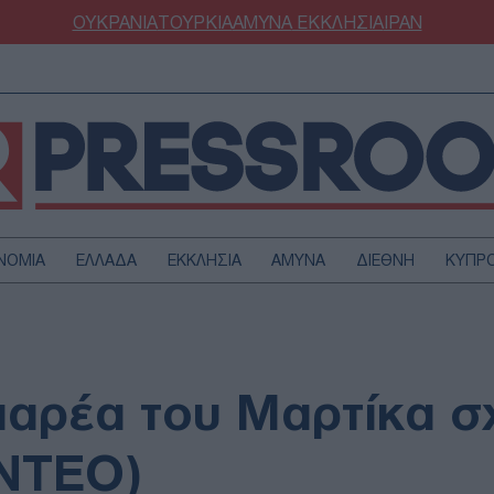
ΟΥΚΡΑΝΙΑ
ΤΟΥΡΚΙΑ
ΑΜΥΝΑ
ΕΚΚΛΗΣΙΑ
ΙΡΑΝ
ΝΟΜΙΑ
ΕΛΛΑΔΑ
ΕΚΚΛΗΣΙΑ
ΑΜΥΝΑ
ΔΙΕΘΝΗ
ΚΥΠΡ
ΟΥΡΚΙΑ
ΟΙΚΟΝΟΜΙΑ
ΜΥΝΑ
ΔΙΕΘΝΗ
FESTYLE
SPORTS
παρέα του Μαρτίκα σχ
ΑΣΤΡΟΝΟΜΙΑ
ΥΓΕΙΑ
ΩΔΙΑ
ΑΡΘΡΟΓΡΑΦΙΑ
ΙΝΤΕΟ)