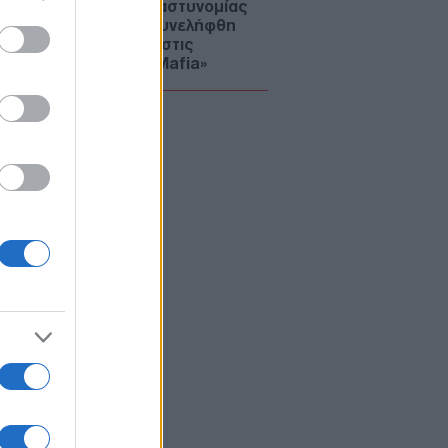
όκο της γερμανικής αστυνομίας
 ρωσόφωνη μαφία: Συνελήφθη
ρονος εμπλεκόμενος στις
οφονίες της «Greek Mafia»
ΙΕΘΝΗ
07/08/26 - 15:22
μπ: «Ίσως είμαι ο τελευταίος
ουμπλικανός πρόεδρος» – Τι
σε για Ιράν, Κίνα, Τεχνητή
μοσύνη και κρυπτονομίσματα
ΙΕΘΝΗ
07/08/26 - 15:15
ία: Ο Πούτιν πωλεί το 30,4% του
οδρομίου Σερεμέτιεβο για να
ασάνει» ο κρατικός
ϋπολογισμός
ΙΕΘΝΗ
07/08/26 - 15:10
ς κυρώσεις της ΕΕ σε ρωσικές
ντικές βιομηχανίες: Στο