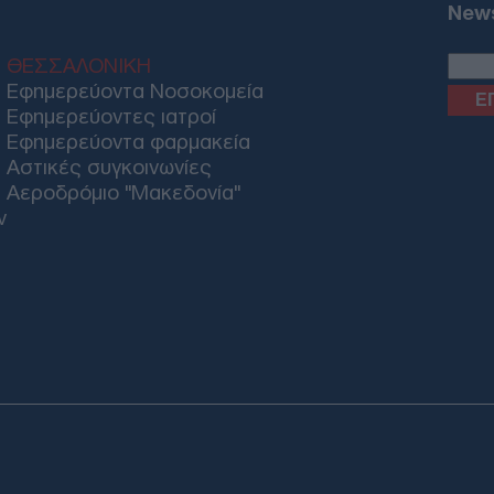
News
τον
Ε
ΘΕΣΣΑΛΟΝΙΚΗ
Εφημερεύοντα Νοσοκομεία
Μυσ
Εφημερεύοντες ιατροί
ανα
Εφημερεύοντα φαρμακεία
τη 
κατ
Αστικές συγκοινωνίες
Ε
Αεροδρόμιο "Μακεδονία"
ν
Άρε
η δ
Απο
Δ
Στε
Ομά
πλο
Δ
Email