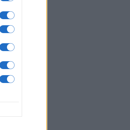
χαστρο στελέχη πίσω από τους
αύλους Iskander και Sarmat
ΙΕΘΝΗ
07/08/26 - 15:04
δίνο: Φύλακας δικαστηρίου
γόρευσε την είσοδο σε
ασημοφορημένο μαύρο δικηγόρο
δή τον πέρασε για...
ηγορούμενο
ΙΕΘΝΗ
07/08/26 - 14:53
ψία: Η παρέμβαση οδηγού
φορείου απέτρεψε επίθεση με
ηκτικό drone κοντά σε ουκρανικά
onov
ΙΕΘΝΗ
07/08/26 - 14:49
ρθρώθηκε γιγαντιαίο κύκλωμα
κίνησης ναρκωτικών και
αναστών μεταξύ Ισπανίας και
ερίας: 78 συλλήψεις και κέρδη-