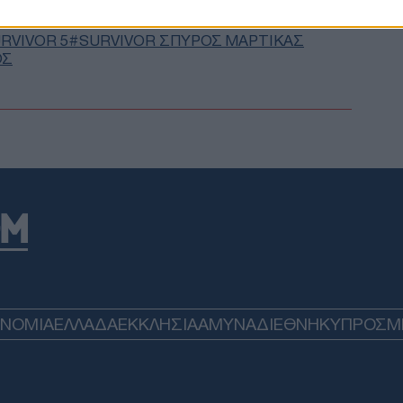
μαμ
ΤΟ
RVIVOR 5
SURVIVOR ΣΠΥΡΟΣ ΜΑΡΤΙΚΑΣ
ΟΣ
Του
Πακ
αμυ
αμο
περ
της
Δ
Συρ
τρα
στη
αρχ
Δ
ΟΝΟΜΙΑ
ΕΛΛΑΔΑ
ΕΚΚΛΗΣΙΑ
ΑΜΥΝΑ
ΔΙΕΘΝΗ
ΚΥΠΡΟΣ
M
Η R
στις
σε 