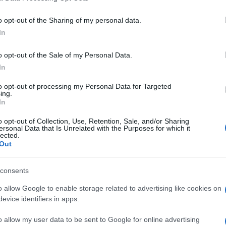
Μπλ
στη
o opt-out of the Sharing of my personal data.
31χ
δολ
In
Δ
o opt-out of the Sale of my Personal Data.
In
Τρα
Ρεπ
to opt-out of processing my Personal Data for Targeted
δήλω
ing.
Νοη
In
Δ
o opt-out of Collection, Use, Retention, Sale, and/or Sharing
ersonal Data that Is Unrelated with the Purposes for which it
lected.
Ρωσ
Out
αερ
«αν
προ
consents
Δ
o allow Google to enable storage related to advertising like cookies on
evice identifiers in apps.
Νέε
αμυ
o allow my user data to be sent to Google for online advertising