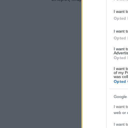
I want t
Opted 
I want t
Opted 
I want 
Advertis
Opted 
I want t
of my P
was col
Opted 
Google 
I want t
web or d
I want t