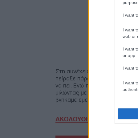
purpose
I want 
I want t
web or d
I want t
or app.
I want t
Στη συνέχεια η Σταυρούλα είπ
πείραξε πάρα πολύ που ψηφίστη
I want t
να πει. Ενώ τον είχα πιάσει από 
authenti
μιλώντας με τους άλλους, θα το
βγήκαμε εμείς οι χαζοί και αυτοί
ΑΚΟΛΟΥΘΗΣΤΕ ΜΑΣ ΣΤΟ 