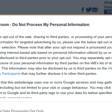
πλη
Χιλ
Ε
του
Survivor
Σπύρος Mαρτίκας εξέφρασε
room -
Do Not Process My Personal Information
 του, καθώς είναι υποψήφιος προς
Παρ
όλη
ά.
πέν
to opt-out of the sale, sharing to third parties, or processing of your per
Δ
formation for targeted advertising by us, please use the below opt-out s
εξήγησε ότι η λάθος συνεννόηση έφερε λάθος
r selection. Please note that after your opt-out request is processed y
εκείνος στο τάκο!
eing interest-based ads based on personal information utilized by us or
Atl
disclosed to third parties prior to your opt-out. You may separately opt-
τα 
losure of your personal information by third parties on the IAB’s list of
υτή τη φορά με μεγάλο μπέρδεμα και μεγάλη
στο
. This information may also be disclosed by us to third parties on the
IA
Δ
 όλους μας να την ψηφίσουμε, δεν φοβάται
Participants
that may further disclose it to other third parties.
 έχει πίσω πόρτες για να προχωρήσει στο
ύμαστε σαν ομάδα να ψηφίσουμε οι δύο εμένα
 that this website/app uses one or more Google services and may gath
Η «
ν η συμφωνία και εκεί ήταν ο λόγος μου
including but not limited to your visit or usage behaviour. You may click 
Κρε
 to Google and its third-party tags to use your data for below specifi
 να μην έχουμε ανάγκη σε ότι κι αν έκανε η
Πού
ogle consent section.
Ε
ίνουμε στην κάλπη και η Σταυρούλα μας λέει
κεφτεί εκείνη την ώρα» είπε χαρακτηριστικά ο
l Data Processing Opt Outs