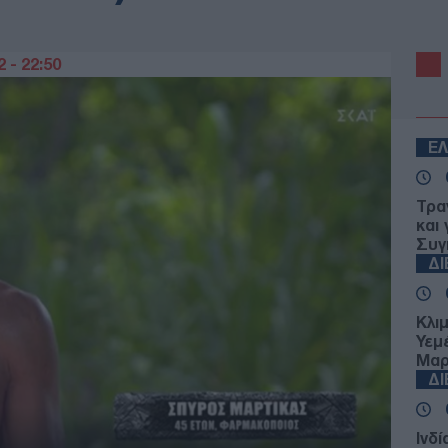
 - 22:50
Ε
Τρα
και 
Συγ
Δ
Κλι
Υεμ
Μαρ
Δ
Ινδί