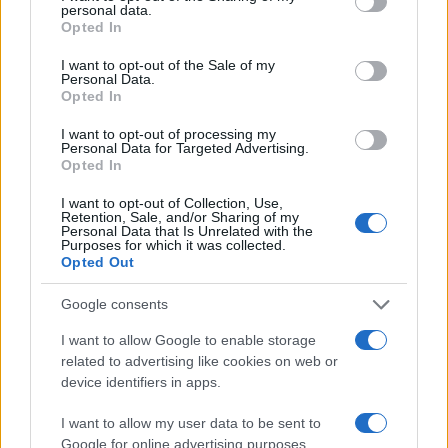
personal data.
ΑΚΟΛΟΥΘΗΣΤΕ ΜΑΣ ΣΤΟ GOOGLE
grant or deny consent to Google and its third-party tags to
Opted In
NEWS ΚΑΝΟΝΤΑΣ ΚΛΙΚ ΕΔΩ
use your data for below specified purposes in below Google
consent section.
I want to opt-out of the Sale of my
Personal Data.
Opted In
TAGS
I want to opt-out of processing my
Personal Data for Targeted Advertising.
SURVIVOR
SURVIVOR 2022
SURVIVOR 5
Opted In
SURVIVOR ΜΑΙΗ
ΓΙΩΡΓΟΣ ΤΑΛΑΝΤΣΕΒ
ΜΑΙΗ ΓΙΩΡΓΟΣ ΤΑΛΑΝΤΣΕΒ ΚΑΒΓΑΣ
I want to opt-out of Collection, Use,
Retention, Sale, and/or Sharing of my
Personal Data that Is Unrelated with the
Purposes for which it was collected.
Opted Out
Ροή Ειδήσεων
Google consents
I want to allow Google to enable storage
ΔΙΕΘΝΗ
related to advertising like cookies on web or
07/08/26 - 15:22
device identifiers in apps.
Τραμπ: «Ίσως είμαι ο τελευταίος Ρεπουμπλικανός
πρόεδρος» – Τι δήλωσε για Ιράν, Κίνα, Τεχνητή
I want to allow my user data to be sent to
Νοημοσύνη και κρυπτονομίσματα
Google for online advertising purposes.
ΔΙΕΘΝΗ