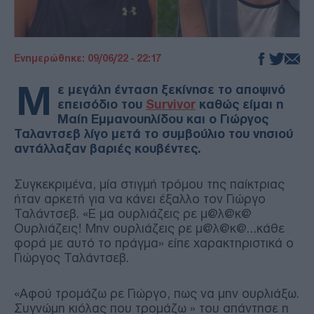
Ενημερώθηκε: 09/06/22 - 22:17
Μ
ε μεγάλη ένταση ξεκίνησε το αποψινό
επεισόδιο του
Survivor
καθώς είμαι η
Μαίη Εμμανουηλίδου και ο Γιώργος
Ταλαντσεβ λίγο μετά το συμβούλιο του νησιού
αντάλλαξαν βαριές κουβέντες.
Συγκεκριμένα, μία στιγμή τρόμου της παίκτριας
ήταν αρκετή για να κάνει έξαλλο τον Γιώργο
Ταλάντσεβ. «Ε μα ουρλιάζεις ρε μ@λ@κ@
Ουρλιάζεις! Μην ουρλιάζεις ρε μ@λ@κ@…κάθε
φορά με αυτό το πράγμα» είπε χαρακτηριστικά ο
Γιώργος Ταλάντσεβ.
«Αφού τρομάζω ρε Γιώργο, πως να μην ουρλιάξω.
Συγνώμη κιόλας που τρομάζω » του απάντησε η