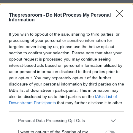
Thepressroom -
Do Not Process My Personal
Information
If you wish to opt-out of the sale, sharing to third parties, or
processing of your personal or sensitive information for
targeted advertising by us, please use the below opt-out
section to confirm your selection. Please note that after your
opt-out request is processed you may continue seeing
interest-based ads based on personal information utilized by
us or personal information disclosed to third parties prior to
your opt-out. You may separately opt-out of the further
disclosure of your personal information by third parties on the
IAB’s list of downstream participants. This information may
also be disclosed by us to third parties on the
IAB’s List of
Downstream Participants
that may further disclose it to other
third parties.
ΑΚΟΛΟΥΘΗΣΤΕ ΜΑΣ ΣΤΟ GOOGLE NEWS
ΚΑΝΟΝΤΑΣ ΚΛΙΚ ΕΔΩ
Please note that this website/app uses one or more Google
Personal Data Processing Opt Outs
services and may gather and store information including but
not limited to your visit or usage behaviour. You may click to
I want to opt-out of the Sharing of my