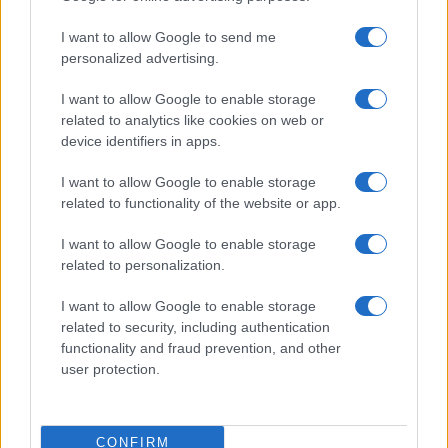
07/08/26 - 15:15
I want to allow Google to send me
Ρωσία: Ο Πούτιν πωλεί το 30,4% του αεροδρομίου
personalized advertising.
Σερεμέτιεβο για να «ανασάνει» ο κρατικός
προϋπολογισμός
I want to allow Google to enable storage
ΔΙΕΘΝΗ
related to analytics like cookies on web or
07/08/26 - 15:10
device identifiers in apps.
Νέες κυρώσεις της ΕΕ σε ρωσικές αμυντικές βιομηχανίες:
Στο στόχαστρο στελέχη πίσω από τους πυραύλους
I want to allow Google to enable storage
Iskander και Sarmat
related to functionality of the website or app.
ΔΙΕΘΝΗ
07/08/26 - 15:04
I want to allow Google to enable storage
related to personalization.
Λονδίνο: Φύλακας δικαστηρίου απαγόρευσε την είσοδο
σε παρασημοφορημένο μαύρο δικηγόρο επειδή τον
πέρασε για... κατηγορούμενο
I want to allow Google to enable storage
ΔΙΕΘΝΗ
related to security, including authentication
functionality and fraud prevention, and other
07/08/26 - 14:53
user protection.
Λειψία: Η παρέμβαση οδηγού λεωφορείου απέτρεψε
επίθεση με εκρηκτικό drone κοντά σε ουκρανικά Antonov
ΔΙΕΘΝΗ
07/08/26 - 14:49
CONFIRM