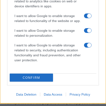
related to analytics like cookies on web or
Αν η απασχόληση με μπλοκάκι είναι στον ίδιο
device identifiers in apps.
εργοδότη, στον οποίο απασχολείται ως
μισθωτός, δεν ισχύει η απαλλαγή και πληρώνει
I want to allow Google to enable storage
εισφορές και για τα εισοδήματα από το μπλοκάκι.
related to functionality of the website or app.
Για νέους με επαγγελματική δραστηριότητα έως 5
I want to allow Google to enable storage
έτη, εφόσον υπάρχει παράλληλη μισθωτή
related to personalization.
απασχόληση, η απαλλαγή ισχύει εφόσον η
I want to allow Google to enable storage
εισφορά της μισθωτής απασχόλησης καλύπτει το
related to security, including authentication
ποσό της πρώτης ασφαλιστικής κατηγορίας, ήτοι
functionality and fraud prevention, and other
τα 238,23 ευρώ. Η διαφορά ανάμεσα στην πρώτη
user protection.
και τη δεύτερη ασφαλιστική κατηγορία, την οποία
κερδίζουν για πέντε χρόνια οι νέοι
επαγγελματίες,
«δεν αποτελεί ασφαλιστική
οφειλή και δεν αναζητείται».
CONFIRM
Επίσης, οι ασφαλισμένοι θα πρέπει να γνωρίζουν
ότι η καταβολή των περσινών εισφορών
Data Deletion
Data Access
Privacy Policy
πραγματοποιείται παράλληλα με την καταβολή και
των τρεχουσών εισφορών, όπως απορρέουν από