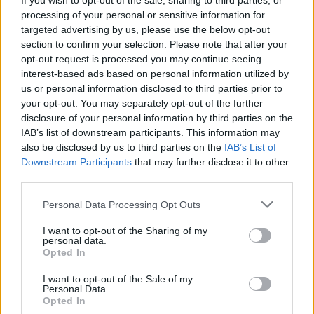
If you wish to opt-out of the sale, sharing to third parties, or
Τι πρέπει να γνωρίζουν οι ασφαλισμένοι
processing of your personal or sensitive information for
targeted advertising by us, please use the below opt-out
Στις περιπτώσεις, κατά τις οποίες προκύπτει
section to confirm your selection. Please note that after your
πιστωτικό εκκαθαριστικό, με την έννοια ότι ο μη
opt-out request is processed you may continue seeing
μισθωτός ασφαλισμένος έχει επιλέξει υψηλή
interest-based ads based on personal information utilized by
ασφαλιστική κατηγορία και έτσι, έχει καταβάλει
us or personal information disclosed to third parties prior to
υψηλότερα ποσά εισφορών από τα απαιτούμενα,
your opt-out. You may separately opt-out of the further
θα γίνει επιστροφή ή συμψηφισμός των εισφορών
disclosure of your personal information by third parties on the
που οφείλονται, σε σχέση με τις τρέχουσες.
IAB’s list of downstream participants. This information may
also be disclosed by us to third parties on the
IAB’s List of
Downstream Participants
that may further disclose it to other
third parties.
Please note that this website/app uses one or more Google
Personal Data Processing Opt Outs
services and may gather and store information including but
not limited to your visit or usage behaviour. You may click to
I want to opt-out of the Sharing of my
personal data.
grant or deny consent to Google and its third-party tags to
Opted In
use your data for below specified purposes in below Google
consent section.
I want to opt-out of the Sale of my
Personal Data.
Opted In