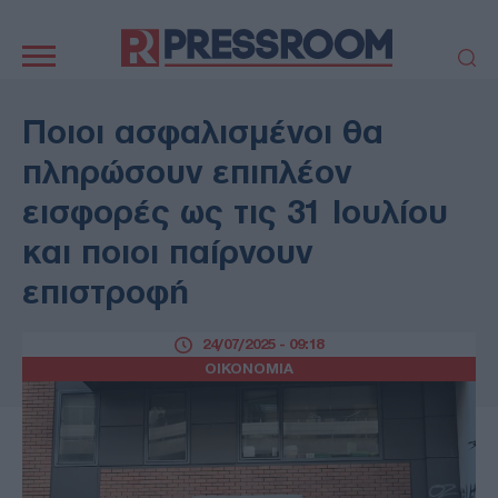
Κεντρική
πλοήγηση
ΠΟΛΙΤΙΚΗ
ΤΟΥΡΚΙΑ
Ποιοι ασφαλισμένοι θα
ΟΙΚΟΝΟΜΙΑ
ΕΛΛΑΔΑ
πληρώσουν επιπλέον
ΕΚΚΛΗΣΙΑ
ΑΜΥΝΑ
εισφορές ως τις 31 Ιουλίου
ΔΙΕΘΝΗ
ΚΥΠΡΟΣ
και ποιοι παίρνουν
MEDIA
LIFESTYLE
επιστροφή
SPORTS
ΑΥΤΟΔΙΟΙΚΗΣΗ
AUTO - MOTO
ΓΑΣΤΡΟΝΟΜΙΑ
24/07/2025 - 09:18
ΥΓΕΙΑ
ΤΕΧΝΟΛΟΓΙΑ
ΟΙΚΟΝΟΜΙΑ
ΠΑΡΑΞΕΝΑ
ΖΩΔΙΑ
ΑΡΘΡΟΓΡΑΦΙΑ