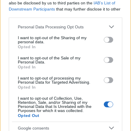
also be disclosed by us to third parties on the
IAB’s List of
είχε αρχίσει νωρίτερα από ό,τι πιστεύαμε
Downstream Participants
that may further disclose it to other
προηγουμένως. Φαίνεται ότι τα κητώδη είχαν
third parties.
φτάσει στο μέγιστο της σωματικής τους μάζας
περίπου 30 εκατομμύρια χρόνια πριν από την
Please note that this website/app uses one or more Google
Personal Data Processing Opt Outs
προηγούμενη παραδοχή.
services and may gather and store information including but
not limited to your visit or usage behaviour. You may click to
I want to opt-out of the Sharing of my
personal data.
Σημειώνεται ότι το αρχείο απολιθωμάτων των
grant or deny consent to Google and its third-party tags to
Opted In
κητωδών (υποκατηγορία των θηλαστικών που
use your data for below specified purposes in below Google
περιλαμβάνει τα δελφίνια, τις φάλαινες και τις
consent section.
I want to opt-out of the Sale of my
φώκιες) έχει μεγάλη σημασία για την τεκμηρίωση
Personal Data.
Opted In
της εξελικτικής ιστορίας των θηλαστικών, όταν
ορισμένα χερσαία ζώα επέστρεφαν στον ωκεανό.
I want to opt-out of processing my
Personal Data for Targeted Advertising.
Opted In
ΑΚΟΛΟΥΘΗΣΤΕ ΜΑΣ ΣΤΟ GOOGLE
I want to opt-out of Collection, Use,
NEWS ΚΑΝΟΝΤΑΣ ΚΛΙΚ ΕΔΩ
Retention, Sale, and/or Sharing of my
Personal Data that Is Unrelated with the
Purposes for which it was collected.
Opted Out
TAGS
Google consents