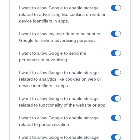
ΦΑΛΑΙΝΕΣ
I want to allow Google to enable storage
related to advertising like cookies on web or
device identifiers in apps.
Ροή Ειδήσεων
I want to allow my user data to be sent to
Google for online advertising purposes.
ΕΛΛΑΔΑ
I want to allow Google to send me
07/08/26 - 10:38
personalized advertising.
Συνελήφθη στη Γερμανία 31χρονος Γεωργιανός της
ρωσόφωνης μαφίας – Κατηγορείται για τρεις
I want to allow Google to enable storage
ανθρωποκτονίες
related to analytics like cookies on web or
ΔΙΕΘΝΗ
device identifiers in apps.
07/08/26 - 08:15
I want to allow Google to enable storage
Τραγωδία στην Ταϊλάνδη: Μαθητής σκότωσε τους
related to functionality of the website or app.
παππούδες του και εισέβαλε ένοπλος σε σχολείο
σκοτώνοντας 7 άτομα
ΠΟΛΙΤΙΚΗ
I want to allow Google to enable storage
related to personalization.
07/08/26 - 10:36
Τέλος στις «κρυφές» εγκυκλίους του Δημοσίου:
I want to allow Google to enable storage
Ακυρώνονται από την 1η Οκτωβρίου όσες δεν είναι