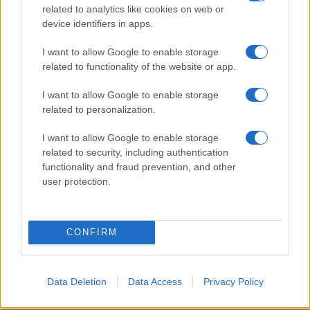
Νάπολι
related to analytics like cookies on web or
Ρίγα
device identifiers in apps.
Ρόστοκ Σίγουλβς
Σιαουλιάι
I want to allow Google to enable storage
Σλασκ Βρότσλαβ
related to functionality of the website or app.
Τόφας Μπούρσα
I want to allow Google to enable storage
related to personalization.
Wild Card
I want to allow Google to enable storage
Θα ανακοινωθεί σε μεταγενέστερο χρόνο.
related to security, including authentication
functionality and fraud prevention, and other
user protection.
ΑΚΟΛΟΥΘΗΣΤΕ ΜΑΣ ΣΤΟ GOOGLE
NEWS ΚΑΝΟΝΤΑΣ ΚΛΙΚ ΕΔΩ
CONFIRM
TAGS
Data Deletion
Data Access
Privacy Policy
EUROCUP
ΑΡΗΣ
ΠΑΟΚ
ΜΠΑΣΚΕΤ