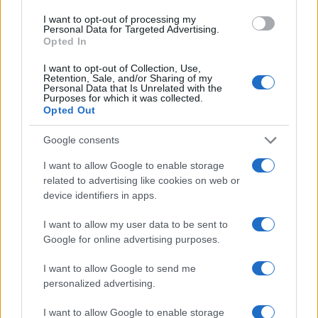
Μπουργκ
Τρέντο
I want to opt-out of processing my
Personal Data for Targeted Advertising.
Χάποελ Ιερουσαλήμ
Opted In
Τενερίφη
Λε Μαν
I want to opt-out of Collection, Use,
Λιετκαμπέλις
Retention, Sale, and/or Sharing of my
Personal Data that Is Unrelated with the
Λόντον Λάιονς
Purposes for which it was collected.
Νεπτούνας
Opted Out
Κέμνιτς
ΠΑΟΚ
Google consents
Ουλμ
Σκαϊλάινερς Φρανκφούρτης
I want to allow Google to enable storage
Τουρκ Τέλεκομ
related to advertising like cookies on web or
Κλουζ-Ναπόκα
device identifiers in apps.
Βενέτσια
I want to allow my user data to be sent to
Google for online advertising purposes.
Με μονοετή συμμετοχή
I want to allow Google to send me
Μπάλκαν Μποτεβγκράντ
personalized advertising.
Βίρτους Ρόμα (BC Roma)
Μανρέσα
I want to allow Google to enable storage