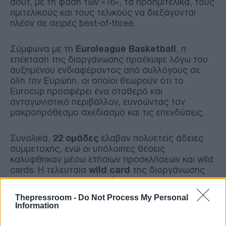
άουτ, με τη φάση των «16», τα προημιτελικά, τους
ημιτελικούς και τους τελικούς να διεξάγονται
πλέον σε σειρές best-of-three.
Σύμφωνα με τη
Euroleague Basketball
, η
επέκταση της διοργάνωσης προέκυψε λόγω του
αυξημένου ενδιαφέροντος από συλλόγους σε
όλη την Ευρώπη, οι οποίοι θεωρούν ότι το
Eurocup προσφέρει ένα σταθερό και
ανταγωνιστικό περιβάλλον, ευνοώντας τον
μακροπρόθεσμο σχεδιασμό και τις επενδύσεις.
Συνολικά,
22 ομάδες
έλαβαν πολυετείς άδειες
συμμετοχής, ενώ οι υπόλοιπες θέσεις
καλύφθηκαν μέσω ετήσιων προσκλήσεων και wild
cards. Η τελευταία
wild card
της διοργάνωσης
αναμένεται να ανακοινωθεί το προσεχές
διάστημα.
Thepressroom -
Do Not Process My Personal
Information
Με τη νέα δομή, οι διοργανώσεις