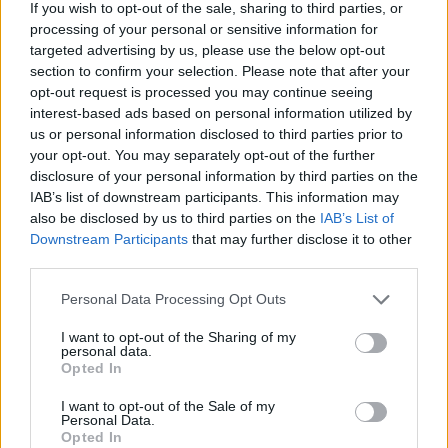
της
Euroleague Basketball
θα περιλαμβάνουν
If you wish to opt-out of the sale, sharing to third parties, or
πλέον 52 ομάδες συνολικά, εκ των οποίων οι 20
processing of your personal or sensitive information for
στη EuroLeague και οι 32 στο EuroCup. Για το
targeted advertising by us, please use the below opt-out
ελληνικό μπάσκετ, η είδηση της εξασφάλισης
section to confirm your selection. Please note that after your
πενταετούς παρουσίας
opt-out request is processed you may continue seeing
από
Άρη
και
ΠΑΟΚ
αποτελεί αναμφίβολα μία από
interest-based ads based on personal information utilized by
τις σημαντικότερες εξελίξεις ενόψει των
us or personal information disclosed to third parties prior to
επόμενων ετών.
your opt-out. You may separately opt-out of the further
disclosure of your personal information by third parties on the
IAB’s list of downstream participants. This information may
Αναλυτικά οι ομάδες της σεζόν 2026-27:
also be disclosed by us to third parties on the
IAB’s List of
Downstream Participants
that may further disclose it to other
Με 5ετή άδεια συμμετοχής
third parties.
Please note that this website/app uses one or more Google
Personal Data Processing Opt Outs
Άρης Θεσσαλονίκης
services and may gather and store information including but
Μονακό
not limited to your visit or usage behaviour. You may click to
I want to opt-out of the Sharing of my
Μπαχτσεσεχίρ
personal data.
grant or deny consent to Google and its third-party tags to
Ντερτόνα
Opted In
use your data for below specified purposes in below Google
Μπεσίκτας
consent section.
I want to opt-out of the Sale of my
Μπουντούτσνοστ
Personal Data.
Τσεντεβίτα Ολίμπια
Opted In