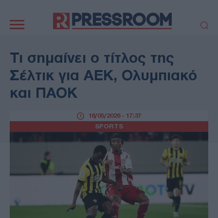
Κεντρική
πλοήγηση
ΠΟΛΙΤΙΚΗ
ΤΟΥΡΚΙΑ
Τι σημαίνει ο τίτλος της
ΟΙΚΟΝΟΜΙΑ
ΕΛΛΑΔΑ
Σέλτικ για ΑΕΚ, Ολυμπιακό
ΕΚΚΛΗΣΙΑ
ΑΜΥΝΑ
και ΠΑΟΚ
ΔΙΕΘΝΗ
ΚΥΠΡΟΣ
MEDIA
LIFESTYLE
16/05/2026 - 17:37
SPORTS
ΑΥΤΟΔΙΟΙΚΗΣΗ
SPORTS
AUTO - MOTO
ΓΑΣΤΡΟΝΟΜΙΑ
ΥΓΕΙΑ
ΤΕΧΝΟΛΟΓΙΑ
ΠΑΡΑΞΕΝΑ
ΖΩΔΙΑ
ΑΡΘΡΟΓΡΑΦΙΑ