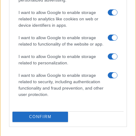
I want to allow Google to enable storage
related to analytics like cookies on web or
device identifiers in apps.
I want to allow Google to enable storage
related to functionality of the website or app.
Αυτό αφορά άμεσα και τον
δεύτερο της
I want to allow Google to enable storage
Ελλάδας, δηλαδή τον Ολυμπιακό ή τον ΠΑΟΚ
,
related to personalization.
ανάλογα με την τελική κατάταξη. Αν δεν υπάρξει
rebalancing, η
Χαρτς
θα είναι ένας από τους
I want to allow Google to enable storage
τρεις πιθανούς αντιπάλους της ελληνικής ομάδας
related to security, including authentication
στον δεύτερο προκριματικό γύρο. Οι άλλοι δύο
functionality and fraud prevention, and other
αναμένεται να είναι η δεύτερη ομάδα της
user protection.
Αυστρίας και η δεύτερη της Πολωνίας.
ΑΚΟΛΟΥΘΗΣΤΕ ΜΑΣ ΣΤΟ GOOGLE
CONFIRM
NEWS ΚΑΝΟΝΤΑΣ ΚΛΙΚ ΕΔΩ