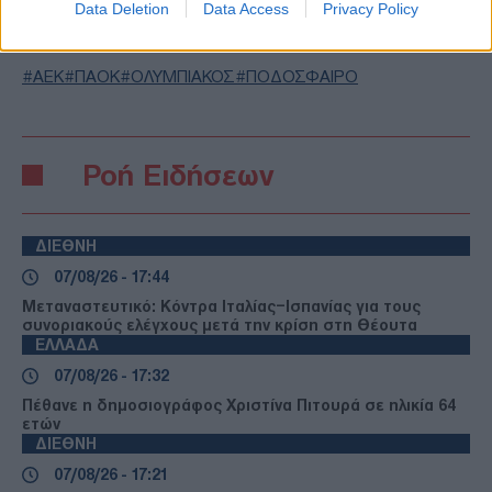
Data Deletion
Data Access
Privacy Policy
TAGS
ΑΕΚ
ΠΑΟΚ
ΟΛΥΜΠΙΑΚΟΣ
ΠΟΔΟΣΦΑΙΡΟ
Ροή Ειδήσεων
ΔΙΕΘΝΗ
07/08/26 - 17:44
Μεταναστευτικό: Κόντρα Ιταλίας–Ισπανίας για τους
συνοριακούς ελέγχους μετά την κρίση στη Θέουτα
ΕΛΛΑΔΑ
07/08/26 - 17:32
Πέθανε η δημοσιογράφος Χριστίνα Πιτουρά σε ηλικία 64
ετών
ΔΙΕΘΝΗ
07/08/26 - 17:21