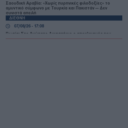
Σαουδική Αραβία: «Χωρίς πυρηνικές φιλοδοξίες» το
αμυντικό σύμφωνο με Τουρκία και Πακιστάν — Δεν
συνιστά απειλή
ΔΙΕΘΝΗ
07/08/26 - 17:08
Ρωσία: Στο Ανώτατο Δικαστήριο ο αποκλεισμός του
αντιπολιτευόμενου κόμματος Yabloko από τις εκλογές
ΕΛΛΑΔΑ
07/08/26 - 16:56
Σε πλήρη εξέλιξη η έξοδος των αδειούχων: Αυξημένη
κίνηση σε λιμάνια και ΚΤΕΛ – Ουρές και στους Ευζώνους
ΕΛΛΑΔΑ
07/08/26 - 16:29
Τραγωδία στις Σέρρες: Νεκροί μητέρα και γιός σε
μετωπική Ι.Χ με φορτηγό - Συγκλονίζει ο πατέρας και
σύζυγος
ΔΙΕΘΝΗ
07/08/26 - 16:02
Κλιμακώνεται η σύγκρουση στην Υεμένη: Νέες επιθέσεις
των Χούθι στη Μαρίμπ – Πέντε νεκροί
ΔΙΕΘΝΗ