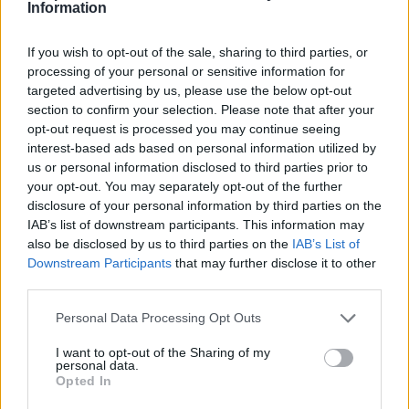
Information
περισσότερο.
If you wish to opt-out of the sale, sharing to third parties, or
Υπάρχει, βέβαια, και το ανοιχτό μέτωπο της
processing of your personal or sensitive information for
Πολωνίας. Η
Λεχ Πόζναν
παραμένει φαβορί για
targeted advertising by us, please use the below opt-out
τον τίτλο, έχοντας προβάδισμα τεσσάρων
section to confirm your selection. Please note that after your
βαθμών από τη Γιαγκελόνια δύο αγωνιστικές πριν
opt-out request is processed you may continue seeing
από το φινάλε. Αν όμως «αυτοκτονήσει» και χάσει
interest-based ads based on personal information utilized by
το πρωτάθλημα, τότε μπορεί να αλλάξει ξανά η
us or personal information disclosed to third parties prior to
ισορροπία στους συντελεστές και να προκύψει
your opt-out. You may separately opt-out of the further
νέο παράθυρο για την ΑΕΚ.
disclosure of your personal information by third parties on the
IAB’s list of downstream participants. This information may
also be disclosed by us to third parties on the
IAB’s List of
Την ίδια στιγμή, η Χαρτς, μετά την απώλεια του
Downstream Participants
that may further disclose it to other
τίτλου στη Σκωτία, μεταφέρεται στο
μονοπάτι
third parties.
των μη πρωταθλητών
. Η ομάδα του
Εδιμβούργου έκλεισε θέση στον δεύτερο
Please note that this website/app uses one or more Google
Personal Data Processing Opt Outs
προκριματικό γύρο του Champions League στο
services and may gather and store information including but
League Path, μαζί με την
Μπόντο Γκλιμτ και τη
not limited to your visit or usage behaviour. You may click to
I want to opt-out of the Sharing of my
Φενέρμπαχτσε.
personal data.
grant or deny consent to Google and its third-party tags to
Opted In
use your data for below specified purposes in below Google