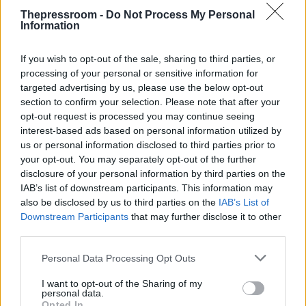
επιχειρημάτων, απέχοντας από φόβο και
Thepressroom -
Do Not Process My Personal
Information
πάθος
If you wish to opt-out of the sale, sharing to third parties, or
processing of your personal or sensitive information for
targeted advertising by us, please use the below opt-out
section to confirm your selection. Please note that after your
opt-out request is processed you may continue seeing
interest-based ads based on personal information utilized by
us or personal information disclosed to third parties prior to
your opt-out. You may separately opt-out of the further
disclosure of your personal information by third parties on the
IAB’s list of downstream participants. This information may
also be disclosed by us to third parties on the
IAB’s List of
Downstream Participants
that may further disclose it to other
third parties.
ΑΡΘΡΟΓΡΑΦΙΑ
30/05/2022 - 01:15
Please note that this website/app uses one or more Google
Personal Data Processing Opt Outs
services and may gather and store information including but
Οι μειοψηφίες που θέλουν να
not limited to your visit or usage behaviour. You may click to
I want to opt-out of the Sharing of my
personal data.
μετατρέψουν τα Ελληνικά Πανεπιστήμια
grant or deny consent to Google and its third-party tags to
Opted In