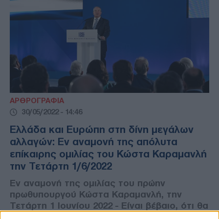
ΑΡΘΡΟΓΡΑΦΙΑ
30/05/2022 - 14:46
Ελλάδα και Ευρώπη στη δίνη μεγάλων
αλλαγών: Εν αναμονή της απόλυτα
επίκαιρης ομιλίας του Κώστα Καραμανλή
την Τετάρτη 1/6/2022
Εν αναμονή της ομιλίας του πρώην
πρωθυπουργού Κώστα Καραμανλή, την
Τετάρτη 1 Ιουνίου 2022 - Είναι βέβαιο, ότι θα
χαρακτηρίζεται από αντικειμενική παράθεση