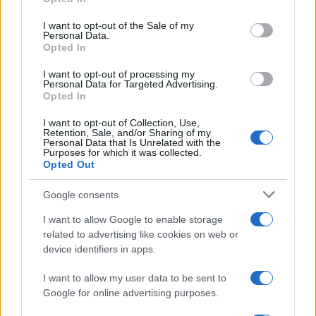
σε «απομονωμένο γαλατικό χωριό»
use your data for below specified purposes in below Google
consent section.
I want to opt-out of the Sale of my
Το κεφάλαιο «αλλάγες στα ΑΕΙ» τώρα
Personal Data.
ανοίγει. Και δυστυχώς, θλιβερές εικόνες σαν
Opted In
κι αυτές, που βλέπουμε στο Αριστοτέλειο
I want to opt-out of processing my
Πανεπιστήμιο θα τις βλέπουμε για καιρό
Personal Data for Targeted Advertising.
Opted In
I want to opt-out of Collection, Use,
Retention, Sale, and/or Sharing of my
Personal Data that Is Unrelated with the
Purposes for which it was collected.
Opted Out
Google consents
I want to allow Google to enable storage
related to advertising like cookies on web or
device identifiers in apps.
I want to allow my user data to be sent to
Google for online advertising purposes.
ΑΡΘΡΟΓΡΑΦΙΑ
10/05/2022 - 01:37