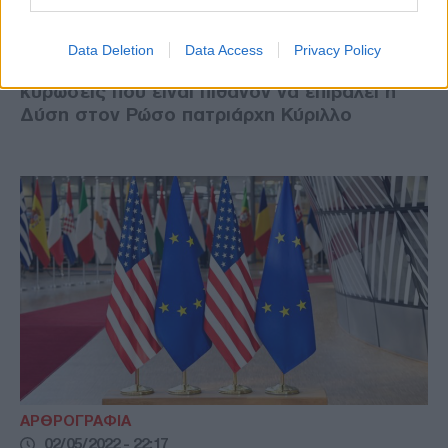
Ο παπά-Παρθένης και ο… ολιγάρχης
πατριάρχης Κύριλλος
Data Deletion
Data Access
Privacy Policy
Ο Γιάννης Μιχελάκης γράφει για τις
κυρώσεις που είναι πιθανόν να επιβάλει η
Δύση στον Ρώσο πατριάρχη Κύριλλο
ΑΡΘΡΟΓΡΑΦΙΑ
02/05/2022 - 22:17