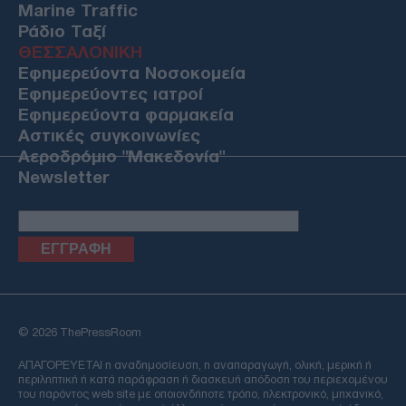
Marine Traffic
Ράδιο Ταξί
ΘΕΣΣΑΛΟΝΙΚΗ
Εφημερεύοντα Νοσοκομεία
Εφημερεύοντες ιατροί
Εφημερεύοντα φαρμακεία
Αστικές συγκοινωνίες
Αεροδρόμιο "Μακεδονία"
Newsletter
Email
© 2026 ThePressRoom
ΑΠΑΓΟΡΕΥΕΤΑΙ η αναδημοσίευση, η αναπαραγωγή, ολική, μερική ή
περιληπτική ή κατά παράφραση ή διασκευή απόδοση του περιεχομένου
του παρόντος web site με οποιονδήποτε τρόπο, ηλεκτρονικό, μηχανικό,