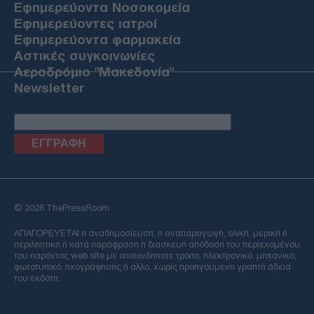
Εφημερεύοντα Νοσοκομεία
Εφημερεύοντες ιατροί
Εφημερεύοντα φαρμακεία
Αστικές συγκοινωνίες
Αεροδρόμιο "Μακεδονία"
Newsletter
Email
© 2026 ThePressRoom
ΑΠΑΓΟΡΕΥΕΤΑΙ η αναδημοσίευση, η αναπαραγωγή, ολική, μερική ή
περιληπτική ή κατά παράφραση ή διασκευή απόδοση του περιεχομένου
του παρόντος web site με οποιονδήποτε τρόπο, ηλεκτρονικό, μηχανικό,
φωτοτυπικό, ηχογράφησης ή άλλο, χωρίς προηγούμενη γραπτή άδεια
του εκδότη.