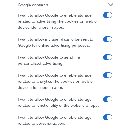
ΔΙΕΘΝΗ
Google consents
11/05/2026 - 23:06
I want to allow Google to enable storage
CNN: «Σύγκρουση αντιλήψεων» μεταξύ
related to advertising like cookies on web or
ΗΠΑ και Ιράν έχει οδηγήσει τις
device identifiers in apps.
συνομιλίες για ειρήνευση σε αδιέξοδο
I want to allow my user data to be sent to
Η Ουάσινγκτον επιδιώκει άμεσες
Google for online advertising purposes.
παραχωρήσεις από την Τεχεράνη για το
I want to allow Google to send me
πυρηνικό της πρόγραμμα, ενώ το Ιράν
personalized advertising.
επιμένει πρώτα σε πολιτικά και οικονομικά
ανταλλάγματα.
I want to allow Google to enable storage
related to analytics like cookies on web or
device identifiers in apps.
I want to allow Google to enable storage
related to functionality of the website or app.
I want to allow Google to enable storage
related to personalization.