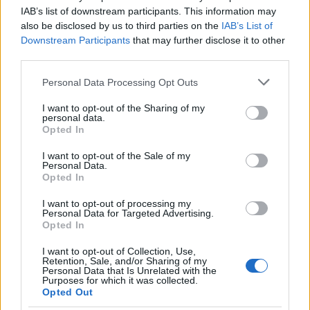
επεκτείνοντας την παραμονή του στην
IAB’s list of downstream participants. This information may
προεδρία για ακόμη πέντε χρόνια. Ο
also be disclosed by us to third parties on the
IAB’s List of
Downstream Participants
that may further disclose it to other
81χρονος ηγέτης ενδέχεται να διανύει την
third parties.
τελευταία του προεδρική θητεία, χωρίς
ωστόσο αυτό να σημαίνει απαραίτητα και
Please note that this website/app uses one or more Google
Personal Data Processing Opt Outs
το τέλος της πολιτικής κυριαρχίας της
services and may gather and store information including but
οικογένειας Μουσεβένι.
not limited to your visit or usage behaviour. You may click to
I want to opt-out of the Sharing of my
personal data.
grant or deny consent to Google and its third-party tags to
Opted In
use your data for below specified purposes in below Google
consent section.
I want to opt-out of the Sale of my
Personal Data.
Opted In
I want to opt-out of processing my
Personal Data for Targeted Advertising.
Opted In
I want to opt-out of Collection, Use,
Retention, Sale, and/or Sharing of my
Personal Data that Is Unrelated with the
Purposes for which it was collected.
Opted Out