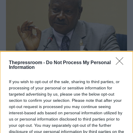
Thepressroom -
Do Not Process My Personal
Information
ΔΙΕΘΝΗ
12/05/2026 - 16:05
If you wish to opt-out of the sale, sharing to third parties, or
Ουγκάντα: Ο Μουσεβένι ορκίστηκε για
processing of your personal or sensitive information for
7η θητεία – Στο προσκήνιο η διαδοχή
targeted advertising by us, please use the below opt-out
από τον γιο του
section to confirm your selection. Please note that after your
opt-out request is processed you may continue seeing
Σαράντα χρόνια στην εξουσία συμπληρώνει
interest-based ads based on personal information utilized by
ο πρόεδρος της Ουγκάντας, Γιοουέρι
us or personal information disclosed to third parties prior to
Μουσεβένι, ο οποίος ορκίστηκε στις 12
your opt-out. You may separately opt-out of the further
Μαΐου για έβδομη συνεχόμενη θητεία,
disclosure of your personal information by third parties on the