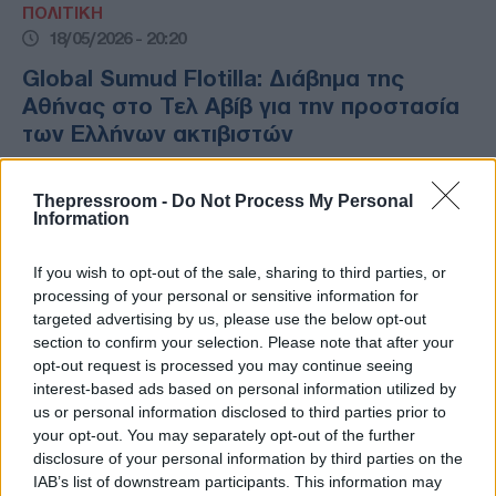
ΠΟΛΙΤΙΚΗ
18/05/2026 - 20:20
Global Sumud Flotilla: Διάβημα της
Αθήνας στο Τελ Αβίβ για την προστασία
των Ελλήνων ακτιβιστών
Σε διπλωματικό διάβημα προς το Ισραήλ
προχώρησε το ελληνικό Υπουργείο
Thepressroom -
Do Not Process My Personal
Information
Εξωτερικών, με σκοπό τη διασφάλιση της
σωματικής ακεραιότητας των Ελλήνων
πολιτών που επιβαίνουν στον διεθνή
If you wish to opt-out of the sale, sharing to third parties, or
processing of your personal or sensitive information for
στολίσκο «Global Sumud Flotilla», ο οποίος
targeted advertising by us, please use the below opt-out
κατευθύνεται προς τη Λωρίδα της Γάζας.
section to confirm your selection. Please note that after your
opt-out request is processed you may continue seeing
interest-based ads based on personal information utilized by
us or personal information disclosed to third parties prior to
your opt-out. You may separately opt-out of the further
disclosure of your personal information by third parties on the
IAB’s list of downstream participants. This information may