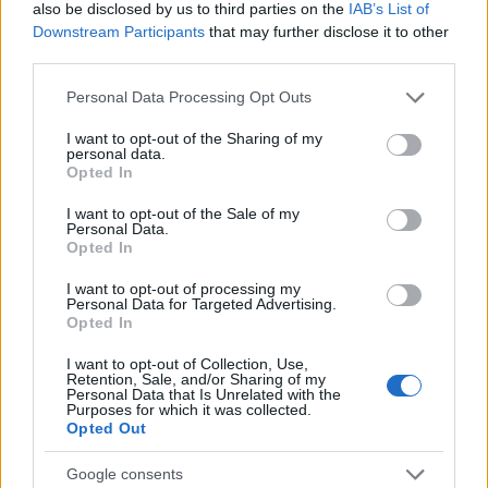
also be disclosed by us to third parties on the
IAB’s List of
Downstream Participants
that may further disclose it to other
third parties.
Please note that this website/app uses one or more Google
Personal Data Processing Opt Outs
services and may gather and store information including but
not limited to your visit or usage behaviour. You may click to
I want to opt-out of the Sharing of my
personal data.
grant or deny consent to Google and its third-party tags to
ΚΥΠΡΟΣ
Opted In
use your data for below specified purposes in below Google
18/05/2026 - 19:44
consent section.
I want to opt-out of the Sale of my
Αναχαίτιση του στολίσκου «Global
Personal Data.
Opted In
Sumud» στα διεθνή ύδατα: Εκτός
κυπριακών χωρικών υδάτων το
I want to opt-out of processing my
Personal Data for Targeted Advertising.
περιστατικό
Opted In
Μακριά από τα χωρικά ύδατα της Κυπριακής
I want to opt-out of Collection, Use,
Δημοκρατίας εκτυλίχθηκε η επιχείρηση
Retention, Sale, and/or Sharing of my
Personal Data that Is Unrelated with the
αναχαίτισης του διεθνούς στολίσκου
Purposes for which it was collected.
«Global Sumud», ο οποίος είχε αποπλεύσει
Opted Out
από τη νότια Τουρκία με προορισμό τη
Λωρίδα της Γάζας, όπως ξεκαθάρισε σε
Google consents