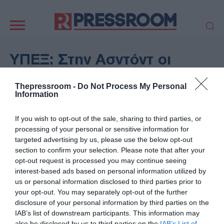
Κεντρική
πλοήγηση
ΠΟΛΙΤΙΚΗ
ΤΟΥΡΚΙΑ
ΥΠΕΞ: Στην Ασντόντ οι
ΟΙΚΟΝΟΜΙΑ
ΕΛΛΑΔΑ
Έλληνες του στολίσκου
ΕΚΚΛΗΣΙΑ
ΑΜΥΝΑ
Thepressroom -
Do Not Process My Personal
Global Sumud Flotilla -
Information
ΔΙΕΘΝΗ
ΚΥΠΡΟΣ
Τάχιστα οι διαδικασίες
MEDIA
LIFESTYLE
If you wish to opt-out of the sale, sharing to third parties, or
επαναπατρισμού
SPORTS
ΑΥΤΟΔΙΟΙΚΗΣΗ
processing of your personal or sensitive information for
targeted advertising by us, please use the below opt-out
AUTO - MOTO
ΓΑΣΤΡΟΝΟΜΙΑ
section to confirm your selection. Please note that after your
20/05/2026 - 13:15
ΥΓΕΙΑ
ΤΕΧΝΟΛΟΓΙΑ
opt-out request is processed you may continue seeing
ΠΟΛΙΤΙΚΗ
interest-based ads based on personal information utilized by
ΠΑΡΑΞΕΝΑ
ΖΩΔΙΑ
us or personal information disclosed to third parties prior to
ΑΡΘΡΟΓΡΑΦΙΑ
your opt-out. You may separately opt-out of the further
disclosure of your personal information by third parties on the
IAB’s list of downstream participants. This information may
also be disclosed by us to third parties on the
IAB’s List of