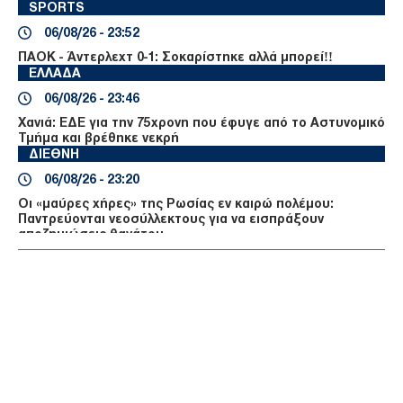
SPORTS
06/08/26 - 23:52
ΠΑΟΚ - Άντερλεχτ 0-1: Σοκαρίστηκε αλλά μπορεί!!
ΕΛΛΑΔΑ
06/08/26 - 23:46
Χανιά: ΕΔΕ για την 75χρονη που έφυγε από το Αστυνομικό
Τμήμα και βρέθηκε νεκρή
ΔΙΕΘΝΗ
06/08/26 - 23:20
Οι «μαύρες χήρες» της Ρωσίας εν καιρώ πολέμου:
Παντρεύονται νεοσύλλεκτους για να εισπράξουν
αποζημιώσεις θανάτου
ΔΙΕΘΝΗ
06/08/26 - 23:16
Γερμανία: Νέο δημοσκοπικό ρεκόρ για το ακροδεξιό AfD
και βαριά φθορά για τον Μερτς
ΤΟΥΡΚΙΑ
06/08/26 - 22:47
Από τα πλαστά διαβατήρια στα δίκτυα διακίνησης: Ο
ρόλος της Τουρκίας στις σύγχρονες μεταναστευτικές