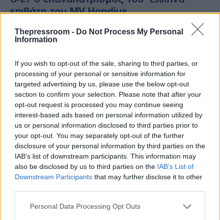
επιβάτη του MV Hondius
Σε πλήρη εξέλιξη βρίσκεται η επιχείρηση
Thepressroom -
Do Not Process My Personal
επαναπατρισμού του Έλληνα επιβάτη του
Information
κρουαζιερόπλοιου MV Hondius, στο οποίο
καταγράφηκαν κρούσματα χανταϊού, με τις
If you wish to opt-out of the sale, sharing to third parties, or
ελληνικές αρχές να εφαρμόζουν αυστηρό
processing of your personal or sensitive information for
υγειονομικό πρωτόκολλο και πολυεπίπεδη
targeted advertising by us, please use the below opt-out
section to confirm your selection. Please note that after your
αεροδιακομιδή.
opt-out request is processed you may continue seeing
interest-based ads based on personal information utilized by
us or personal information disclosed to third parties prior to
your opt-out. You may separately opt-out of the further
disclosure of your personal information by third parties on the
IAB’s list of downstream participants. This information may
also be disclosed by us to third parties on the
IAB’s List of
Downstream Participants
that may further disclose it to other
third parties.
Please note that this website/app uses one or more Google
Personal Data Processing Opt Outs
services and may gather and store information including but