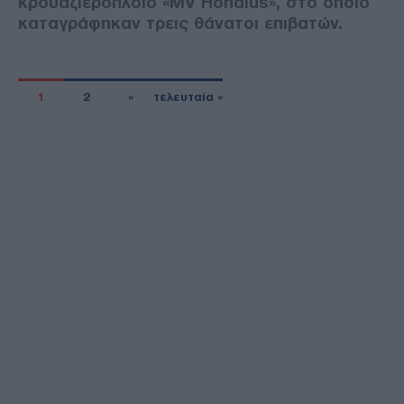
κρουαζιερόπλοιο «MV Hondius», στο οποίο
καταγράφηκαν τρεις θάνατοι επιβατών.
1
2
»
τελευταία »