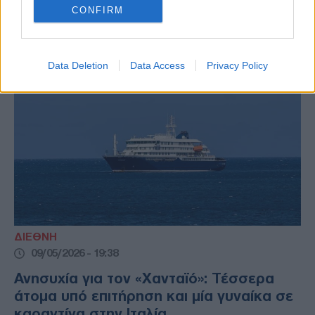
ολλανδικού κρουαζιερόπλοιου MV Hondius,
CONFIRM
όπου εντοπίστηκαν κρούσματα χανταϊού.
Data Deletion
Data Access
Privacy Policy
ΔΙΕΘΝΗ
09/05/2026 - 19:38
Ανησυχία για τον «Χανταϊό»: Τέσσερα
άτομα υπό επιτήρηση και μία γυναίκα σε
καραντίνα στην Ιταλία