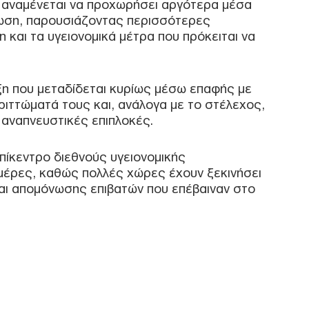
ς αναμένεται να προχωρήσει αργότερα μέσα
ωση, παρουσιάζοντας περισσότερες
 και τα υγειονομικά μέτρα που πρόκειται να
Συρ
έκρ
Δαμ
Δ
ωξη που μεταδίδεται κυρίως μέσω επαφής με
ριττώματά τους και, ανάλογα με το στέλεχος,
Was
 αναπνευστικές επιπλοκές.
Τζέ
προ
πίκεντρο διεθνούς υγειονομικής
Δ
ημέρες, καθώς πολλές χώρες έχουν ξεκινήσει
και απομόνωσης επιβατών που επέβαιναν στο
Σλο
42,
Δ
Τεχ
Πεί
επι
αντί