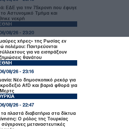
ιά: ΕΔΕ για την 75χρονη που έφυγε
 το Αστυνομικό Τμήμα και
θηκε νεκρή
ΙΕΘΝΗ
06/08/26 - 23:20
«μαύρες χήρες» της Ρωσίας εν
ρώ πολέμου: Παντρεύονται
σύλλεκτους για να εισπράξουν
ζημιώσεις θανάτου
ΙΕΘΝΗ
06/08/26 - 23:16
μανία: Νέο δημοσκοπικό ρεκόρ για
ακροδεξιό AfD και βαριά φθορά για
 Μερτς
ΥΡΚΙΑ
06/08/26 - 22:47
 τα πλαστά διαβατήρια στα δίκτυα
κίνησης: Ο ρόλος της Τουρκίας
ς σύγχρονες μεταναστευτικές