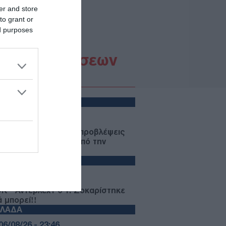
er and store
to grant or
ed purposes
Ροή Ειδήσεων
ΩΔΙΑ
06/08/26 - 23:52
ια: Οι αστρολογικές προβλέψεις
 την Παρασκευή 7/8 από την
ξάνδρα Καρτά
PORTS
06/08/26 - 23:52
Κ - Άντερλεχτ 0-1: Σοκαρίστηκε
ά μπορεί!!
ΛΛΑΔΑ
06/08/26 - 23:46