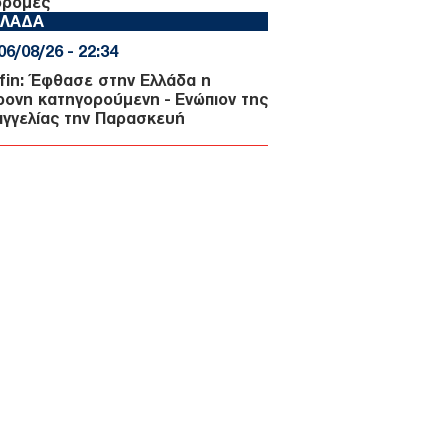
δρομές
ΛΛΑΔΑ
06/08/26 - 22:34
fin: Έφθασε στην Ελλάδα η
ρονη κατηγορούμενη - Ενώπιον της
αγγελίας την Παρασκευή
ΜΥΝΑ
06/08/26 - 22:26
-515: Άρχισε στον Καναδά η
ασκευή του πρώτου ελληνικού
χρονου δασοπυροσβεστικού
οσκάφους
ΜΥΝΑ
06/08/26 - 22:17
ΘΑ: Σοβαρές τουρκικές
κλήσεις στο Αιγαίο, με οπλισμένα
, εμπλοκή, UAV και ATR-72!
ΛΛΑΔΑ
06/08/26 - 22:13
ρωση Τζόκερ 3102 (6/8/2026):