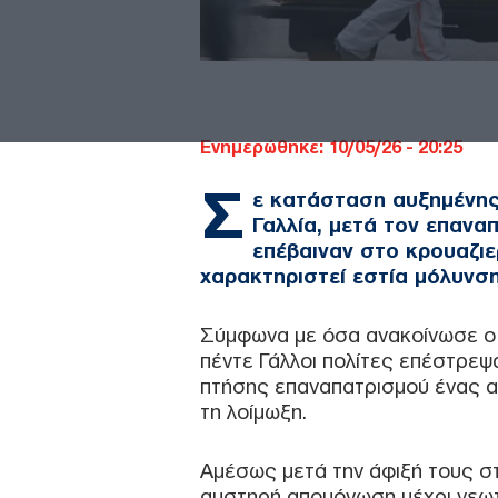
Ενημερώθηκε: 10/05/26 - 20:25
Σ
ε κατάσταση αυξημένης 
Γαλλία, μετά τον επανα
επέβαιναν στο κρουαζιε
χαρακτηριστεί εστία μόλυνση
Σύμφωνα με όσα ανακοίνωσε ο 
πέντε Γάλλοι πολίτες επέστρεψ
πτήσης επαναπατρισμού ένας 
τη λοίμωξη.
Αμέσως μετά την άφιξή τους στ
αυστηρή απομόνωση μέχρι νεω