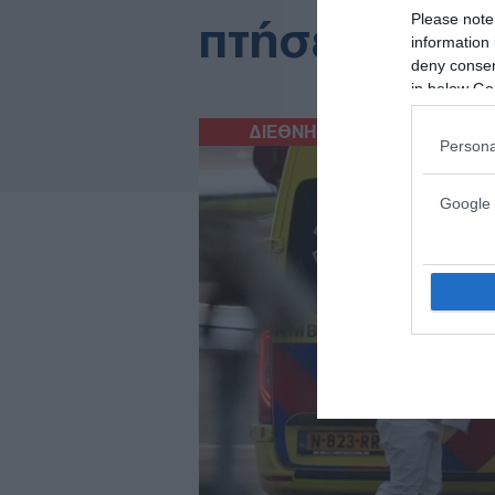
Please note
πτήσει
information 
deny consent
in below Go
ΔΙΕΘΝΗ
10/05/2026
Persona
Google 