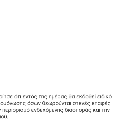
Αυτο
κερ
Δ
Fars
την
αμε
από
Ε
Πυρ
αυτ
Ακα
Δ
ίησε ότι εντός της ημέρας θα εκδοθεί ειδικό
απομόνωσης όσων θεωρούνται στενές επαφές
Γερ
ν περιορισμό ενδεχόμενης διασποράς και την
από
μού.
Γκε
κατ
Δ