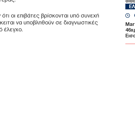
δια
Ε
ότι οι επιβάτες βρίσκονται υπό συνεχή
κειται να υποβληθούν σε διαγνωστικές
Mar
ό έλεγχο.
46χ
Εισ
Α
DHC
κατ
σύγ
αερ
Α
ΓΕΕ
προ
F-16
Ε
Κλή