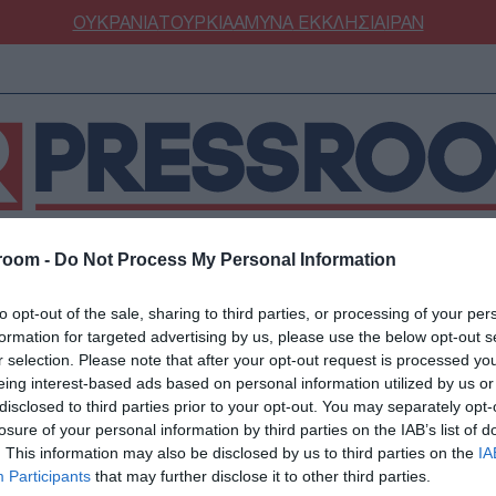
ΟΥΚΡΑΝΙΑ
ΤΟΥΡΚΙΑ
ΑΜΥΝΑ
ΕΚΚΛΗΣΙΑ
ΙΡΑΝ
room -
Do Not Process My Personal Information
ΝΟΜΙΑ
ΕΛΛΑΔΑ
ΕΚΚΛΗΣΙΑ
ΑΜΥΝΑ
ΔΙΕΘΝΗ
ΚΥΠΡ
to opt-out of the sale, sharing to third parties, or processing of your per
ΟΥΡΚΙΑ
ΟΙΚΟΝΟΜΙΑ
formation for targeted advertising by us, please use the below opt-out s
ΜΥΝΑ
ΔΙΕΘΝΗ
r selection. Please note that after your opt-out request is processed y
eing interest-based ads based on personal information utilized by us or
FESTYLE
SPORTS
στη Γαλλία: Επιβάτη
disclosed to third parties prior to your opt-out. You may separately opt-
ΑΣΤΡΟΝΟΜΙΑ
ΥΓΕΙΑ
losure of your personal information by third parties on the IAB’s list of
. This information may also be disclosed by us to third parties on the
IA
ΩΔΙΑ
ΑΡΘΡΟΓΡΑΦΙΑ
άνισε συμπτώματα χα
Participants
that may further disclose it to other third parties.