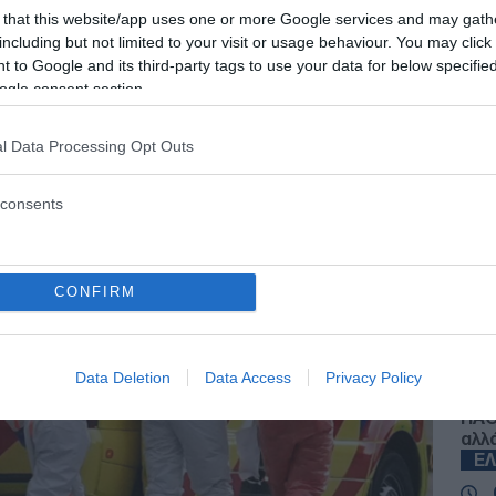
 that this website/app uses one or more Google services and may gath
including but not limited to your visit or usage behaviour. You may click 
 to Google and its third-party tags to use your data for below specifi
ogle consent section.
 - 20:14
l Data Processing Opt Outs
consents
Ζ
Ζώδ
CONFIRM
για
Αλε
S
Data Deletion
Data Access
Privacy Policy
ΠΑΟ
αλλ
Ε