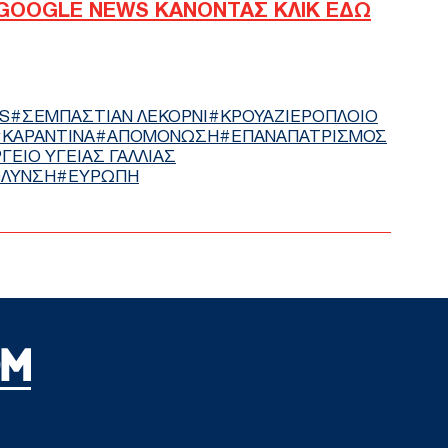
GOOGLE NEWS ΚΑΝΟΝΤΑΣ ΚΛΙΚ ΕΔΩ
και
Δ
Πολ
κυβ
S
ΣΕΜΠΑΣΤΙΑΝ ΛΕΚΟΡΝΙ
ΚΡΟΥΑΖΙΕΡΟΠΛΟΙΟ
Του
ΚΑΡΑΝΤΙΝΑ
ΑΠΟΜΟΝΩΣΗ
ΕΠΑΝΑΠΑΤΡΙΣΜΟΣ
ΠΟ
ΓΕΙΟ ΥΓΕΙΑΣ ΓΑΛΛΙΑΣ
ΛΥΝΣΗ
ΕΥΡΩΠΗ
Κόμ
εσω
απο
«αρ
Δ
Βανς
δια
εξα
Δ