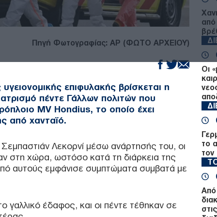
Χαν
από
βρέ
Δ
Πηγή Φωτογραφίας: AP (ΦΩΤΟ ΑΡΧΕΙΟΥ)
Οι 
και
υγειονομικής επιφυλακής βρίσκεται η
νεο
απο
πατρισμό πέντε Γάλλων πολιτών που
Δ
ρόπλοιο MV Hondius, το οποίο έχει
ς από χανταϊό.
Γερ
το 
Σεμπαστιάν Λεκορνί μέσω ανάρτησής του, οι
τον
αν στη χώρα, ωστόσο κατά τη διάρκεια της
ΤΟ
από αυτούς εμφάνισε συμπτώματα συμβατά με
Από
δια
ο γαλλικό έδαφος, και οι πέντε τέθηκαν σε
στι
τέρας.