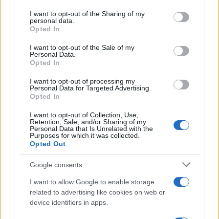
services and may gather and store information including but
not limited to your visit or usage behaviour. You may click to
I want to opt-out of the Sharing of my
personal data.
grant or deny consent to Google and its third-party tags to
ΔΙΕΘΝΗ
Opted In
use your data for below specified purposes in below Google
16/05/2026 - 14:31
consent section.
I want to opt-out of the Sale of my
HAE: Κυρίαρχη και στρατηγική επιλογή η
Personal Data.
Opted In
αποχώρηση από τον ΟΠΕΚ και τον
ΟΠΕΚ+ και δεν ήταν πολιτικά
I want to opt-out of processing my
Personal Data for Targeted Advertising.
υποκινούμενη
Opted In
Η απόφαση δεν αντανακλά διασπάσεις με
I want to opt-out of Collection, Use,
τους συνεργάτες των ΗΑΕ
Retention, Sale, and/or Sharing of my
Personal Data that Is Unrelated with the
Purposes for which it was collected.
Opted Out
Google consents
I want to allow Google to enable storage
related to advertising like cookies on web or
device identifiers in apps.