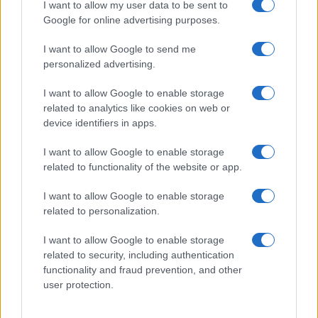
I want to allow my user data to be sent to
Google for online advertising purposes.
I want to allow Google to send me
personalized advertising.
ΔΙΕΘΝΗ
13/05/2026 - 21:17
I want to allow Google to enable storage
related to analytics like cookies on web or
Μυστική επίσκεψη Νετανιάχου στα
device identifiers in apps.
Ηνωμένα Αραβικά Εμιράτα εν μέσω
πολέμου με το Ιράν
I want to allow Google to enable storage
related to functionality of the website or app.
Μυστική επίσκεψη στα Ηνωμένα Αραβικά
Εμιράτα πραγματοποίησε ο πρωθυπουργός
I want to allow Google to enable storage
του Ισραήλ, Μπέντζαμιν Νετανιάχου, κατά
related to personalization.
τη διάρκεια της σύρραξης με το Ιράν,
σύμφωνα με ανακοίνωση που
I want to allow Google to enable storage
δημοσιοποίησε την Τετάρτη το γραφείο
related to security, including authentication
functionality and fraud prevention, and other
του.
user protection.