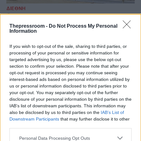
ΔΙΕΘΝΗ
17/05/2026 - 14:28
Thepressroom -
Do Not Process My Personal
Πυρκαγιά προκλήθηκε από επίθεση
Information
drone στον πυρηνικό σταθμό Barakah
στα Ηνωμένα Αραβικά Εμιράτα
If you wish to opt-out of the sale, sharing to third parties, or
Στην ανακοίνωση δεν αναφέρεται ποιος
processing of your personal or sensitive information for
targeted advertising by us, please use the below opt-out
φέρει την ευθύνη για την επίθεση.
section to confirm your selection. Please note that after your
opt-out request is processed you may continue seeing
interest-based ads based on personal information utilized by
us or personal information disclosed to third parties prior to
your opt-out. You may separately opt-out of the further
disclosure of your personal information by third parties on the
IAB’s list of downstream participants. This information may
also be disclosed by us to third parties on the
IAB’s List of
Downstream Participants
that may further disclose it to other
third parties.
Please note that this website/app uses one or more Google
Personal Data Processing Opt Outs