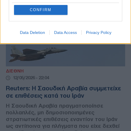
CONFIRM
Data Deletion
Data Access
Privacy Policy
ΔΙΕΘΝΗ
12/05/2026 - 22:04
Reuters: Η Σαουδική Αραβία συμμετείχε
σε επιθέσεις κατά του Ιράν
Η Σαουδική Αραβία πραγματοποίησε
πολλαπλές, μη δημοσιοποιημένες
στρατιωτικές επιθέσεις εναντίον του Ιράν
ως αντίποινα για πλήγματα που είχε δεχθεί