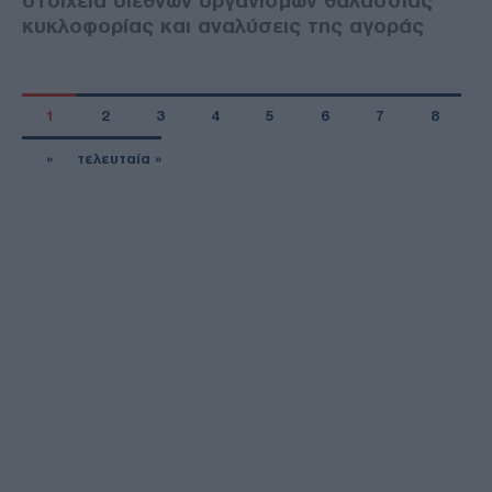
στοιχεία διεθνών οργανισμών θαλάσσιας
κυκλοφορίας και αναλύσεις της αγοράς
1
2
3
4
5
6
7
8
»
τελευταία »