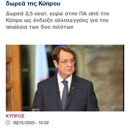
services and may gather and store information including but
δωρεά της Κύπρου
not limited to your visit or usage behaviour. You may click to
Google consents
Δωρεά 2,5 εκατ. ευρώ στην ΠΑ από την
grant or deny consent to Google and its third-party tags to
Κύπρο ως ένδειξη αλληλεγγύης για την
use your data for below specified purposes in below Google
απώλεια των δυο πιλότων
consent section.
CONFIRM
Data Deletion
Data Access
Privacy Policy
ΚΥΠΡΟΣ
28/01/2023 - 14:02