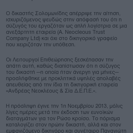
Ο δικαστής Σολομωνίδης απέρριψε την αίτηση,
ισχυριζόμενος ψευδώς στην απόφασή του ότι η
σύζυγός του εργαζόταν ως απλή λογίστρια σε μια
ανεξάρτητη εταιρεία (A. Neocleous Trust
Company Ltd) και όχι στο δικηγορικό γραφείο
που χειριζόταν την υπόθεση.
Οι Λειτουργοί Επιθεώρησης ξεσκέπασαν την
απάτη αυτή, καθώς διαπίστωσαν ότι η σύζυγος
του δικαστή —η οποία ήταν άνεργη για μήνες—
προσλήφθηκε με προκλητικά υψηλές απολαβές
απευθείας από την ίδια τη δικηγορική εταιρεία
«Ανδρέας Νεοκλέους & Σία Δ.Ε.Π.Ε.».
Η πρόσληψη έγινε την 1η Νοεμβρίου 2013, μόλις
λίγες ημέρες μετά την έκδοση των ευνοϊκών
διαταγμάτων για τον Ρώσο κροίσο. Το πόρισμα
καταλογίζει στον πρώην δικαστή, αλλά και στον
εμφανιζόμενο δικηγόρο και συνέταιρο Παναγιώτη