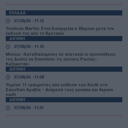
ΕΛΛΑΔΑ
07/08/26 - 11:13
Υπόθεση Marfin: Στην Εισαγγελία η 46χρονη μετά την
έκδοσή της από τη Βρετανία
ΔΙΕΘΝΗ
07/08/26 - 11:10
Μόσχα: «Καταδικασμένες σε αποτυχία οι προσπάθειες
της Δύσης να διασπάσει τις σχέσεις Ρωσίας -
Καζακστάν»
ΔΙΕΘΝΗ
07/08/26 - 11:08
Υεμένη: 11 τραυματίες από επίθεση των Χούθι στη
Σαουδική Αραβία – Ανάμεσά τους γυναίκα και 4χρονο
παιδί
ΔΙΕΘΝΗ
07/08/26 - 11:01
«Ο αόρατος ηγέτης»: Σενάρια για την υγεία του
Μοτζτάμπα Χαμενεΐ και παρασκηνιακή ένταση στο Ιράν
ΔΙΕΘΝΗ