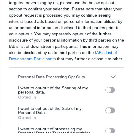
targeted advertising by us, please use the below opt-out
section to confirm your selection. Please note that after your
opt-out request is processed you may continue seeing
interest-based ads based on personal information utilized by
us or personal information disclosed to third parties prior to
6. Οι αθέμιτες παρεμβάσεις για το ακίνητο
your opt-out. You may separately opt-out of the further
στη Δρομολαξιά
disclosure of your personal information by third parties on the
IAB’s list of downstream participants. This information may
Το πόρισμα καταγράφει προσπάθειες αθέμιτης
also be disclosed by us to third parties on the
IAB’s List of
παρέμβασης του Νίκου Αναστασιάδη και του τότε
Downstream Participants
that may further disclose it to other
βουλευτή Γιώργου Βαρνάβα για την εξυπηρέτηση
third parties.
ιδιωτικής εταιρείας, η οποία ήθελε να
Please note that this website/app uses one or more Google
Personal Data Processing Opt Outs
εκμεταλλευτεί ένα τουρκοκυπριακό ακίνητο-
services and may gather and store information including but
βακούφιο στη Δρομολαξιά. Όταν οι αρμόδιες
not limited to your visit or usage behaviour. You may click to
I want to opt-out of the Sharing of my
αρχές μπλόκαραν τη συμφωνία, ο Αναστασιάδης
personal data.
grant or deny consent to Google and its third-party tags to
παρενέβη στον Γενικό Εισαγγελέα ζητώντας να
Opted In
use your data for below specified purposes in below Google
αλλάξει η νομική θέση του κράτους υπέρ της
consent section.
εταιρείας.
I want to opt-out of the Sale of my
Personal Data.
Opted In
Παράλληλα, διαπιστώθηκαν ύποπτες οδηγίες για
I want to opt-out of processing my
διαχείριση κρατικών εγγράφων μέσω του