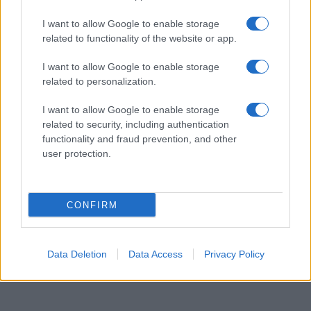
δολαρίων (το μισό της περιουσίας τους) σε
δικαστήριο της Γενεύης.
I want to allow Google to enable storage
related to functionality of the website or app.
Σύμφωνα με τις καταγγελίες του Μακάριου
I want to allow Google to enable storage
Δρουσιώτη, ο ολιγάρχης και οι εκπρόσωποί του
related to personalization.
εφάρμοσαν μια στρατηγική εξαναγκασμού της
Ριμπολόβλεβα σε οικονομικό συμβιβασμό,
I want to allow Google to enable storage
χρησιμοποιώντας ως «πολιορκητικό κριό» τον
related to security, including authentication
τότε Πρόεδρο του Επαρχιακού Δικαστηρίου
functionality and fraud prevention, and other
Λευκωσίας, Χάρη Σολομωνίδη.
user protection.
Αναφορικά με τα δικαστικά μπλόκα, τον
Οκτώβριο του 2013, η δικηγορική εταιρεία
CONFIRM
«Ανδρέας Νεοκλέους & Σία Δ.Ε.Π.Ε.» (που
εκπροσωπούσε τον Ριμπολόβλεφ) κατέθεσε δύο
πανομοιότυπες αιτήσεις εκ μέρους των εταιρειών
διαχείρισης των εμπιστευμάτων του (Aries Trust
Data Deletion
Data Access
Privacy Policy
και Virgo Trust).