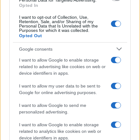
Personal Data for Targeted Advertising.
Προεδρικού, καθώς και μια περίεργη διέλευση
Opted In
προσώπου από τα Κατεχόμενα που συνδέεται με
προεδρικές ενέργειες. Οι Επιθεωρητές έκριναν
I want to opt-out of Collection, Use,
Retention, Sale, and/or Sharing of my
ότι οι κινήσεις αυτές συνιστούν ξεκάθαρη
Personal Data that Is Unrelated with the
κατάχρηση εξουσίας, καθώς εκφεύγουν των
Purposes for which it was collected.
συνταγματικών του αρμοδιοτήτων.
Opted Out
Google consents
7. Το «Σχέδιο Ποδηγέτησης» της
Δικαιοσύνης και ο δικαστής Χάρης
I want to allow Google to enable storage
related to advertising like cookies on web or
Σολομωνίδης
device identifiers in apps.
Η πλέον εντυπωσιακή και πρωτοφανής πτυχή του
I want to allow my user data to be sent to
πορίσματος αφορά τους ισχυρισμούς για ένα
Google for online advertising purposes.
οργανωμένο σχέδιο χειραγώγησης των
κυπριακών δικαστηρίων. Στόχος ήταν η
I want to allow Google to send me
εξυπηρέτηση των συμφερόντων του Ρώσου
personalized advertising.
μεγιστάνα Ντμίτρι Ριμπολόβλεφ στην άγρια
δικαστική διαμάχη με την εν διαστάσει σύζυγό
I want to allow Google to enable storage
του, Ελένα Ριμπολόβλεβα, η οποία διεκδικούσε το
related to analytics like cookies on web or
αστρονομικό ποσό των 4,5 δισεκατομμυρίων
device identifiers in apps.