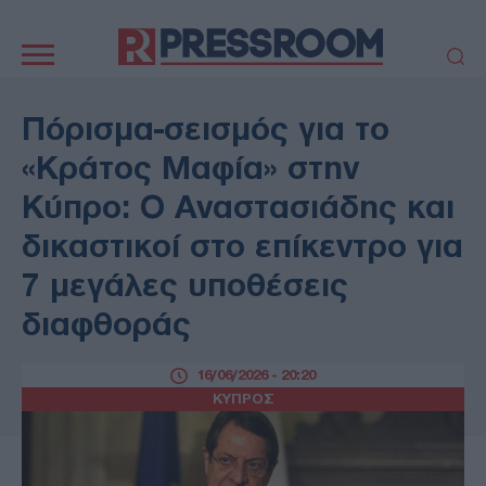
Κεντρική
πλοήγηση
ΠΟΛΙΤΙΚΗ
ΤΟΥΡΚΙΑ
Πόρισμα-σεισμός για το
ΟΙΚΟΝΟΜΙΑ
ΕΛΛΑΔΑ
«Κράτος Μαφία» στην
ΕΚΚΛΗΣΙΑ
ΑΜΥΝΑ
Κύπρο: Ο Αναστασιάδης και
ΔΙΕΘΝΗ
ΚΥΠΡΟΣ
δικαστικοί στο επίκεντρο για
MEDIA
LIFESTYLE
7 μεγάλες υποθέσεις
SPORTS
ΑΥΤΟΔΙΟΙΚΗΣΗ
AUTO - MOTO
ΓΑΣΤΡΟΝΟΜΙΑ
διαφθοράς
ΥΓΕΙΑ
ΤΕΧΝΟΛΟΓΙΑ
ΠΑΡΑΞΕΝΑ
16/06/2026 - 20:20
ΖΩΔΙΑ
ΚΥΠΡΟΣ
ΑΡΘΡΟΓΡΑΦΙΑ