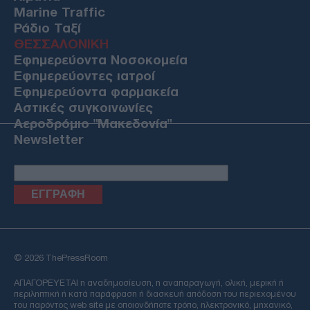
Marine Traffic
Ράδιο Ταξί
ΘΕΣΣΑΛΟΝΙΚΗ
Εφημερεύοντα Νοσοκομεία
Εφημερεύοντες ιατροί
Εφημερεύοντα φαρμακεία
Αστικές συγκοινωνίες
Αεροδρόμιο "Μακεδονία"
Newsletter
Email
© 2026 ThePressRoom
ΑΠΑΓΟΡΕΥΕΤΑΙ η αναδημοσίευση, η αναπαραγωγή, ολική, μερική ή
περιληπτική ή κατά παράφραση ή διασκευή απόδοση του περιεχομένου
του παρόντος web site με οποιονδήποτε τρόπο, ηλεκτρονικό, μηχανικό,