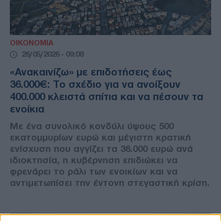
ΟΙΚΟΝΟΜΙΑ
26/05/2026 - 09:08
«Ανακαινίζω» με επιδοτήσεις έως
36.000€: Το σχέδιο για να ανοίξουν
400.000 κλειστά σπίτια και να πέσουν τα
ενοίκια
Με ένα συνολικό κονδύλι ύψους 500
εκατομμυρίων ευρώ και μέγιστη κρατική
ενίσχυση που αγγίζει τα 36.000 ευρώ ανά
ιδιοκτησία, η κυβέρνηση επιδιώκει να
φρενάρει το ράλι των ενοικίων και να
αντιμετωπίσει την έντονη στεγαστική κρίση.