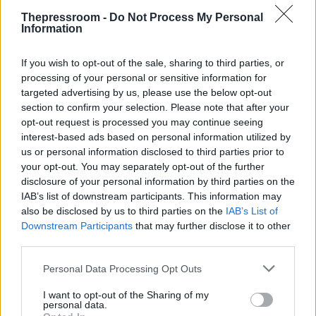
Thepressroom -
Do Not Process My Personal
Information
If you wish to opt-out of the sale, sharing to third parties, or
processing of your personal or sensitive information for
targeted advertising by us, please use the below opt-out
section to confirm your selection. Please note that after your
opt-out request is processed you may continue seeing
interest-based ads based on personal information utilized by
us or personal information disclosed to third parties prior to
ΟΙΚΟΝΟΜΙΑ
your opt-out. You may separately opt-out of the further
10/05/2026 - 19:41
disclosure of your personal information by third parties on the
IAB’s list of downstream participants. This information may
Νέο πρόγραμμα «Ανακαινίζω» για 20.000
also be disclosed by us to third parties on the
IAB’s List of
κλειστές κατοικίες - Επιδότηση έως 95%
Downstream Participants
that may further disclose it to other
third parties.
Με ρυθμό που ξεπερνά το 7% συνεχίζουν να
αυξάνονται τα ενοίκια κύριας κατοικίας,
Please note that this website/app uses one or more Google
Personal Data Processing Opt Outs
επιβαρύνοντας σημαντικά τους
services and may gather and store information including but
οικογενειακούς προϋπολογισμούς και
not limited to your visit or usage behaviour. You may click to
I want to opt-out of the Sharing of my
personal data.
εντείνοντας το στεγαστικό πρόβλημα στην
grant or deny consent to Google and its third-party tags to